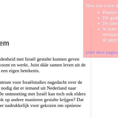
Hier ziet u hoe d
Plaatje
Dit gede
De uitei
Je kunt
streepje
de gepri
lem
print deze pagin
ndenheid met Israël gestalte kunnen geven
oont en werkt. Juist dáár samen leven uit de
 een eigen betekenis.
entrum voor Israëlstudies nagedacht over de
l nodig dat er iemand uit Nederland naar
e ontmoeting met Israël kan toch ook elders
k op andere manieren gestalte krijgen? Dat
s er nadrukkelijk voor gekozen om opnieuw