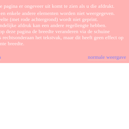
e pagina er ongeveer uit komt te zien als u die afdrukt.
s en enkele andere elementen worden niet weergegeven.
elte (met rode achtergrond) wordt niet geprint.
ndelijke afdruk kan een andere regellengte hebben.
 op deze pagina de breedte veranderen via de schuine
s rechtsonderaan het tekstvak, maar dit heeft geen effect op
nte breedte.
a
normale weergave