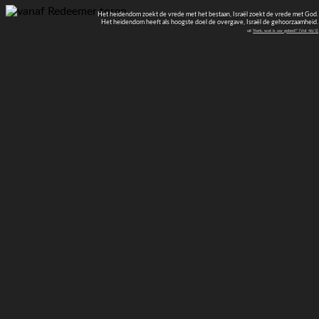
Het heidendom zoekt de vrede met het bestaan, Israël zoekt de vrede met God.
Het heidendom heeft als hoogste doel de overgave, Israël de gehoorzaamheid.
uit
‘Kerk, wat is uw gebed?’ (VoI 46/1)