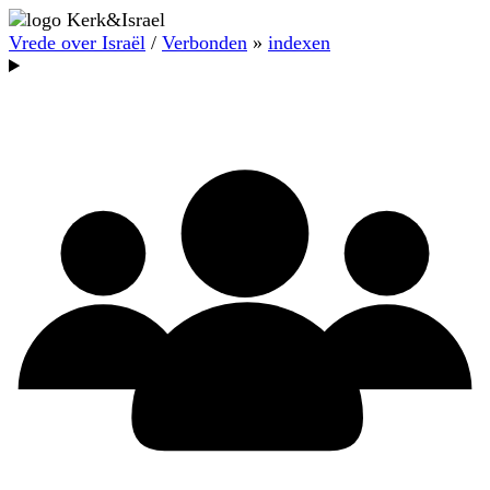
Vrede over Israël
/
Verbonden
»
indexen