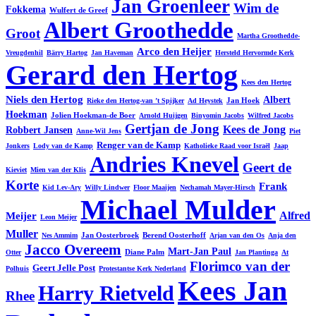
Jan Groenleer
Wim de
Fokkema
Wulfert de Greef
Albert Groothedde
Groot
Martha Groothedde-
Arco den Heijer
Vreugdenhil
Bärry Hartog
Jan Haveman
Hersteld Hervormde Kerk
Gerard den Hertog
Kees den Hertog
Niels den Hertog
Albert
Jan Hoek
Rieke den Hertog-van ’t Spijker
Ad Heystek
Hoekman
Jolien Hoekman-de Boer
Arnold Huijgen
Binyomin Jacobs
Wilfred Jacobs
Gertjan de Jong
Kees de Jong
Robbert Jansen
Anne-Wil Jens
Piet
Renger van de Kamp
Jonkers
Lody van de Kamp
Katholieke Raad voor Israël
Jaap
Andries Knevel
Geert de
Kieviet
Mien van der Klis
Korte
Frank
Kid Lev-Ary
Willy Lindwer
Floor Maaijen
Nechamah Mayer-Hirsch
Michael Mulder
Alfred
Meijer
Leon Meijer
Muller
Jan Oosterbroek
Berend Oosterhoff
Nes Ammim
Arjan van den Os
Anja den
Jacco Overeem
Mart-Jan Paul
Diane Palm
Otter
Jan Plantinga
At
Florimco van der
Geert Jelle Post
Polhuis
Protestantse Kerk Nederland
Kees Jan
Harry Rietveld
Rhee