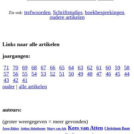
trefwoorden
Schriftstudies
boekbesprekingen
Zie ook:
,
,
,
oudere artikelen
Links naar alle artikelen
jaargangen:
71
70
69
68
67
66
65
64
63
62
61
60
59
58
57
56
55
54
53
52
51
50
49
48
47
46
45
44
43
42
41
ouder
|
alle artikelen
auteurs:
(groter weergegeven = meer gevonden)
Kees van Atten
Christiaan Baan
Joop Akker
Arthur Alderliesten
Marry van Ark