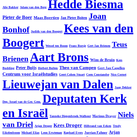
Hedde Biesma
Alie Bakker
Adam van den Berg
Joan
Pieter de Boer
Maas Boertien
Jan Pieter Boiten
Kees van den
Bonhof
Judith van den Boogert
Boogert
Teus
Wessel ten Boom
Frans Borsje
Gert Jan Brienen
Aart Brons
Brienen
Wim de Bruin
Kees
Theo van Campen
Peter Buijs
Gert Jan Capellen
Budding
Herbert Bulten
Centrum voor Israëlstudies
Geert Cohen Stuart
Coen Constandse
Nico Cornet
Lieuwejan van Dalen
Jaap Dekker
Deputaten Kerk
Dep. Israel van de Ger. Gem.
en Israël
Niels
Marinus Drayer
Tanneke Diepenbroek-Walhout
van Driel
Kees Droger
Arjan Droger
Hilbrand van Eeken
Trudy
Arjan
Jurrian Fahner
Eikelenboom
Michael Elias
Leon Erwteman
Raphael Evers