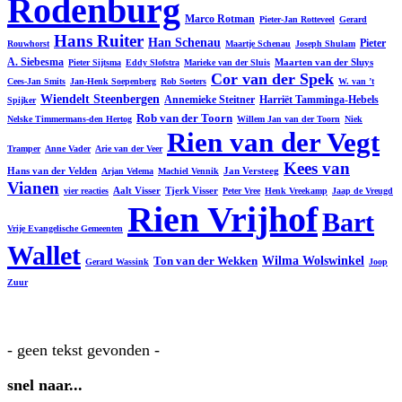
Rodenburg
Marco Rotman
Pieter-Jan Rotteveel
Gerard
Hans Ruiter
Han Schenau
Pieter
Rouwhorst
Maartje Schenau
Joseph Shulam
A. Siebesma
Maarten van der Sluys
Pieter Sijtsma
Eddy Slofstra
Marieke van der Sluis
Cor van der Spek
Cees-Jan Smits
Jan-Henk Soepenberg
Rob Soeters
W. van ’t
Wiendelt Steenbergen
Annemieke Steitner
Harriët Tamminga-Hebels
Spijker
Rob van der Toorn
Nelske Timmermans-den Hertog
Willem Jan van der Toorn
Niek
Rien van der Vegt
Tramper
Anne Vader
Arie van der Veer
Kees van
Hans van der Velden
Jan Versteeg
Arjan Velema
Machiel Vennik
Vianen
Aalt Visser
Tjerk Visser
vier reacties
Peter Vree
Henk Vreekamp
Jaap de Vreugd
Rien Vrijhof
Bart
Vrije Evangelische Gemeenten
Wallet
Ton van der Wekken
Wilma Wolswinkel
Gerard Wassink
Joop
Zuur
- geen tekst gevonden -
snel naar...