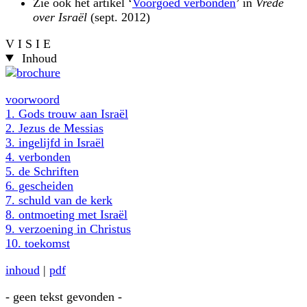
Zie ook het artikel ‘
Voorgoed verbonden
’ in
Vrede
over Israël
(sept. 2012)
V I S I E
Inhoud
voorwoord
1. Gods trouw aan Israël
2. Jezus de Messias
3. ingelijfd in Israël
4. verbonden
5. de Schriften
6. gescheiden
7. schuld van de kerk
8. ontmoeting met Israël
9. verzoening in Christus
10. toekomst
inhoud
|
pdf
- geen tekst gevonden -