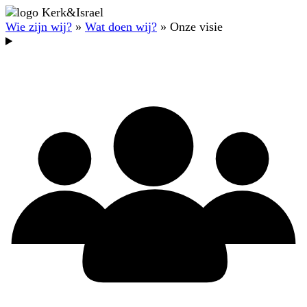
Wie zijn wij?
»
Wat doen wij?
» Onze visie