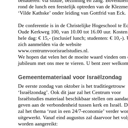
benaderen: via studie, bezinning en zang. Bovendien 
rond de lunch een feestelijk optreden van de Klezme
‘Vilde Kathske’ onder leiding van Gottfrid van Eck.
De conferentie is in de Christelijke Hogeschool te E
Oude Kerkweg 100, van 10.00 tot 16.00 uur. Kosten
hele dag: € 15,- (inclusief lunch; studenten: € 10,-).
zich aanmelden via de website
www.centrumvoorisraelstudies.nl
.
We hopen dat velen het de moeite waard vinden om 
jubileum met ons mee te vieren. U bent zeer welkom
Gemeentemateriaal voor Israëlzondag
De eerste zondag van oktober is het traditiegetrouw
‘Israëlzondag’. Ook dit jaar zal het Centrum voor
Israëlstudies materiaal beschikbaar stellen om aandac
geven aan de verbondenheid tussen kerk en Israël. D
zal het thema ‘rust in een 24/7-economie’ verder wo
uitgewerkt. Vanaf eind augustus zal daarvoor het vo
worden aangereikt: