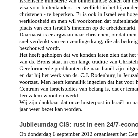
Israëlische ministerie van binnenlandse zaken om het
visa voor buitenlanders - en wellicht in het bijzonde
christenen - te beperken. Er is ook in Israël een hoge
werkloosheid en men wil voorkomen dat buitenlande
plaats van een Israëli’s innemen op de arbeidsmarkt.
Daarnaast is er argwaan naar christenen, omdat men 
snel verdenkt van een zendingsdrang, die als bedreig
beschouwd wordt.
Het heeft geholpen dat we konden laten zien dat het
van ds. Brons staat in een lange traditie van Christel
Gereformeerde predikanten die naar Israël zijn uitg
en dat hij het werk van ds. C.J. Rodenburg in Jeruz
voortzet. Men heeft kennelijk ingezien dat het voor 
Centrum van Israëlstudies van belang is, dat er iema
Jeruzalem woont en werkt.
Wij zijn dankbaar dat onze luisterpost in Israël nu n
jaar weer bezet kan worden.
Jubileumdag CIS: rust in een 24/7-econ
Op donderdag 6 september 2012 organiseert het Ce