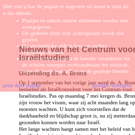
Hier ziet u hoe de pagina er ongeveer uit komt te zien als
u die afdrukt.
Plaatjes en enkele andere elementen worden niet
weergegeven.
Dit gedeelte (met rode achtergrond) wordt niet
geprint.
De uiteindelijke afdruk kan een andere
Nieuws van het Centrum voo
regellengte hebben.
Israëlstudies
Je kunt op deze pagina de breedte veranderen via
de schuine streepjes rechtsonderaan het tekstvak,
maar dit heeft geen effect op de geprinte breedte.
Uitzending ds. A. Brons
Op 1 september van het vorige jaar werd ds. A. Bro
print deze pagina
normale weergave
benoemd als Israëlconsulent voor het Centrum voor
Israëlstudies. Pas op maandag 7 mei kregen ds. Bron
zijn vrouw het visum, waar zij acht maanden lang o
moesten wachten. U kunt zich voor­stellen dat de
dankbaarheid en blijdschap groot is, nu zij metterdaa
gezonden kunnen worden naar Israël.
Het lange wachten hangt samen met het beleid van h