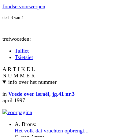
Joodse voorwerpen
deel 3 van 4
trefwoorden:
Talliet
Tsietsiet
A R T I K E L
N U M M E R
info over het nummer
in
Vrede over Israël
,
jg.41
nr.3
april 1997
A. Brons:
Het volk dat vruchten opbrengt...