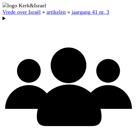
Vrede over Israël
»
artikelen
»
jaargang 41 nr. 3