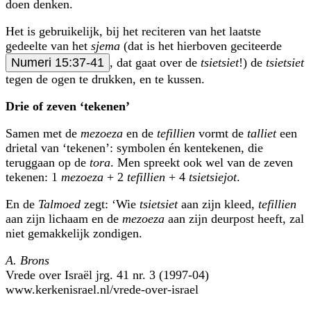
doen denken.
Het is gebruikelijk, bij het reciteren van het laatste
gedeelte van het
sjema
(dat is het hierboven geciteerde
Numeri 15:37-41
, dat gaat over de
tsietsiet
!) de
tsietsiet
tegen de ogen te drukken, en te kussen.
Drie of zeven ‘tekenen’
Samen met de
mezoeza
en de
tefillien
vormt de
talliet
een
drietal van ‘tekenen’: symbolen én kentekenen, die
teruggaan op de
tora
. Men spreekt ook wel van de zeven
tekenen: 1
mezoeza
+ 2
tefillien
+ 4
tsietsiejot
.
En de
Talmoed
zegt: ‘Wie
tsietsiet
aan zijn kleed,
tefillien
aan zijn lichaam en de
mezoeza
aan zijn deurpost heeft, zal
niet gemakkelijk zondigen.
A. Brons
Vrede over Israël jrg. 41 nr. 3 (1997-04)
www.kerkenisrael.nl/vrede-over-israel