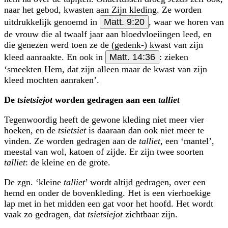
naar het gebod, kwasten aan Zijn kleding. Ze worden
uitdrukkelijk genoemd in
Matt. 9:20
, waar we horen van
de vrouw die al twaalf jaar aan bloedvloeiingen leed, en
die genezen werd toen ze de (gedenk-) kwast van zijn
kleed aanraakte. En ook in
Matt. 14:36
: zieken
‘smeekten Hem, dat zijn alleen maar de kwast van zijn
kleed mochten aanraken’.
De
tsietsiejot
worden gedragen aan een
talliet
Tegenwoordig heeft de gewone kleding niet meer vier
hoeken, en de
tsietsiet
is daaraan dan ook niet meer te
vinden. Ze worden gedragen aan de
talliet
, een ‘mantel’,
meestal van wol, katoen of zijde. Er zijn twee soorten
talliet
: de kleine en de grote.
De zgn. ‘kleine
talliet
’ wordt altijd gedragen, over een
hemd en onder de bovenkleding. Het is een vierhoekige
lap met in het midden een gat voor het hoofd. Het wordt
vaak zo gedragen, dat
tsietsiejot
zichtbaar zijn.