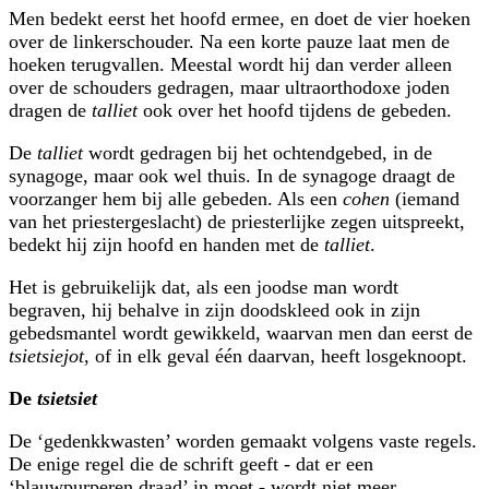
Men bedekt eerst het hoofd ermee, en doet de vier hoeken
over de linkerschouder. Na een korte pauze laat men de
hoeken terugvallen. Meestal wordt hij dan verder alleen
over de schouders gedragen, maar ultraorthodoxe joden
dragen de
talliet
ook over het hoofd tijdens de gebeden.
De
talliet
wordt gedragen bij het ochtendgebed, in de
synagoge, maar ook wel thuis. In de synagoge draagt de
voorzanger hem bij alle gebeden. Als een
cohen
(iemand
van het priestergeslacht) de priesterlijke zegen uitspreekt,
bedekt hij zijn hoofd en handen met de
talliet
.
Het is gebruikelijk dat, als een joodse man wordt
begraven, hij behalve in zijn doodskleed ook in zijn
gebedsmantel wordt gewikkeld, waarvan men dan eerst de
tsietsiejot
, of in elk geval één daarvan, heeft losgeknoopt.
De
tsietsiet
De ‘gedenkkwasten’ worden gemaakt volgens vaste regels.
De enige regel die de schrift geeft - dat er een
‘blauwpurperen draad’ in moet - wordt niet meer