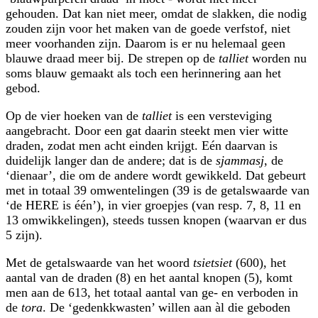
gehouden. Dat kan niet meer, omdat de slakken, die nodig
zouden zijn voor het maken van de goede verfstof, niet
meer voorhanden zijn. Daarom is er nu helemaal geen
blauwe draad meer bij. De strepen op de
talliet
worden nu
soms blauw gemaakt als toch een herinnering aan het
gebod.
Op de vier hoeken van de
talliet
is een versteviging
aangebracht. Door een gat daarin steekt men vier witte
draden, zodat men acht einden krijgt. Eén daarvan is
duidelijk langer dan de andere; dat is de
sjammasj
, de
‘dienaar’, die om de andere wordt gewikkeld. Dat gebeurt
met in totaal 39 omwentelingen (39 is de getalswaarde van
‘de HERE is één’), in vier groepjes (van resp. 7, 8, 11 en
13 omwikkelingen), steeds tussen knopen (waarvan er dus
5 zijn).
Met de getalswaarde van het woord
tsietsiet
(600), het
aantal van de draden (8) en het aantal knopen (5), komt
men aan de 613, het totaal aantal van ge- en verboden in
de
tora
. De ‘gedenkkwasten’ willen aan àl die geboden