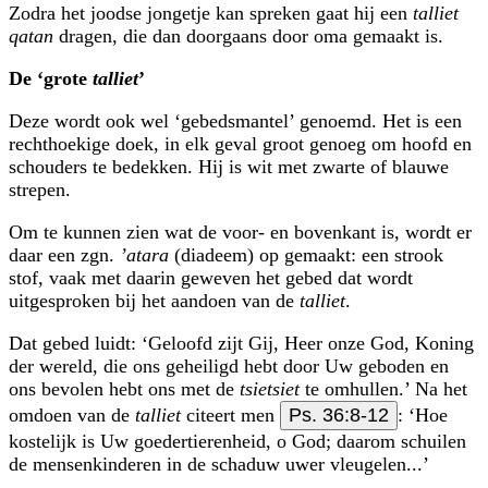
Zodra het joodse jongetje kan spreken gaat hij een
talliet
qatan
dragen, die dan doorgaans door oma gemaakt is.
De ‘grote
talliet
’
Deze wordt ook wel ‘gebedsmantel’ genoemd. Het is een
rechthoekige doek, in elk geval groot genoeg om hoofd en
schouders te bedekken. Hij is wit met zwarte of blauwe
strepen.
Om te kunnen zien wat de voor- en bovenkant is, wordt er
daar een zgn.
’atara
(diadeem) op gemaakt: een strook
stof, vaak met daarin geweven het gebed dat wordt
uitgesproken bij het aandoen van de
talliet
.
Dat gebed luidt: ‘Geloofd zijt Gij, Heer onze God, Koning
der wereld, die ons geheiligd hebt door Uw geboden en
ons bevolen hebt ons met de
tsietsiet
te omhullen.’ Na het
omdoen van de
talliet
citeert men
Ps. 36:8-12
: ‘Hoe
kostelijk is Uw goedertierenheid, o God; daarom schuilen
de mensenkinderen in de schaduw uwer vleugelen...’