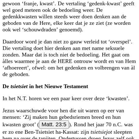
gewoon ‘franje, kwast’. De vertaling ‘gedenk-kwast’ geeft
wel goed meteen ook de bedoeling weer. De
gedenkkwasten willen steeds weer doen denken aan de
geboden van de Here, elke keer dat je ze ziet (ze worden
ook wel ‘schouwdraden’ genoemd).
Daardoor word je dan niet zo gauw verleid tot ‘overspel’.
Die vertaling doet hier denken aan met name seksuele
zonden. Maar dat is toch niet de bedoeling. Het gaat om
àlles waarmee je aan de HERE ontrouw wordt en van Hem
‘afhoereert’, ofwel: om het gedenken en volbrengen van àl
de geboden.
De
tsietsiet
in het Nieuwe Testament
In het N.T. horen we een paar keer over deze ‘kwasten’.
Jezus waarschuwde voor hen die uit waren op eer van
mensen: ‘Zij maken hun gebedsriemen breed en hun
kwasten groot’ (
Matt. 23:5
). Rond het jaar 70 n.C. was
er zo ene Ben-Tsietsiet ha-Kassat: zijn
tsietsiejot
sleepten
hem na over de tapijten. Ondertussen droeg Jezus zelf ook,