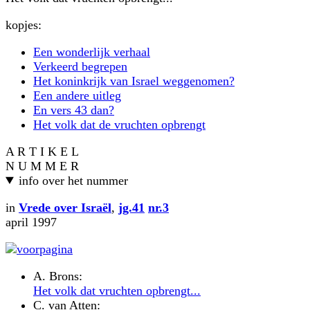
kopjes:
Een wonderlijk verhaal
Verkeerd begrepen
Het koninkrijk van Israel weggenomen?
Een andere uitleg
En vers 43 dan?
Het volk dat de vruchten opbrengt
A R T I K E L
N U M M E R
info over het nummer
in
Vrede over Israël
,
jg.41
nr.3
april 1997
A. Brons:
Het volk dat vruchten opbrengt...
C. van Atten: