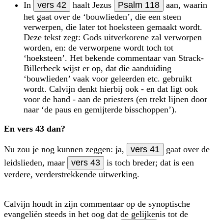
In
vers 42
haalt Jezus
Psalm 118
aan, waarin
het gaat over de ‘bouwlieden’, die een steen
verwerpen, die later tot hoeksteen gemaakt wordt.
Deze tekst zegt: Gods uitverkorene zal verworpen
worden, en: de verworpene wordt toch tot
‘hoeksteen’. Het bekende commentaar van Strack-
Billerbeck wijst er op, dat die aanduiding
‘bouwlieden’ vaak voor geleerden etc. gebruikt
wordt. Calvijn denkt hierbij ook - en dat ligt ook
voor de hand - aan de priesters (en trekt lijnen door
naar ‘de paus en gemijterde bisschoppen’).
En vers 43 dan?
Nu zou je nog kunnen zeggen: ja,
vers 41
gaat over de
leidslieden, maar
vers 43
is toch breder; dat is een
verdere, verder­strekkende uitwerking.
Calvijn houdt in zijn commentaar op de synoptische
evangeliën steeds in het oog dat de gelijkenis tot de