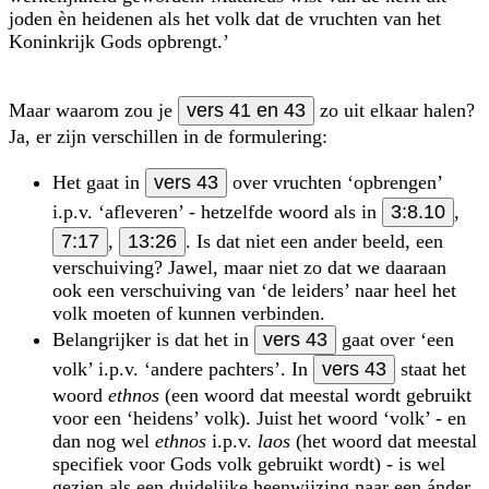
joden èn heidenen als het volk dat de vruchten van het
Koninkrijk Gods opbrengt.’
Maar waarom zou je
vers 41 en 43
zo uit elkaar halen?
Ja, er zijn verschillen in de formulering:
Het gaat in
vers 43
over vruchten ‘opbrengen’
i.p.v. ‘afleveren’ - hetzelfde woord als in
3:8.10
,
7:17
,
13:26
. Is dat niet een ander beeld, een
verschuiving? Jawel, maar niet zo dat we daaraan
ook een verschuiving van ‘de leiders’ naar heel het
volk moeten of kunnen verbinden.
Belangrijker is dat het in
vers 43
gaat over ‘een
volk’ i.p.v. ‘andere pachters’. In
vers 43
staat het
woord
ethnos
(een woord dat meestal wordt gebruikt
voor een ‘heidens’ volk). Juist het woord ‘volk’ - en
dan nog wel
ethnos
i.p.v.
laos
(het woord dat meestal
specifiek voor Gods volk gebruikt wordt) - is wel
gezien als een duidelijke heenwijzing naar een ánder