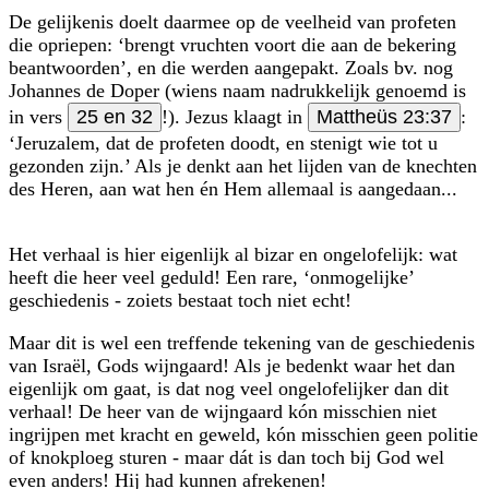
De gelijkenis doelt daarmee op de veelheid van profeten
die opriepen: ‘brengt vruchten voort die aan de bekering
beantwoorden’, en die werden aangepakt. Zoals bv. nog
Johannes de Doper (wiens naam nadrukkelijk genoemd is
in vers
25 en 32
!). Jezus klaagt in
Mattheüs 23:37
:
‘Jeruzalem, dat de profeten doodt, en stenigt wie tot u
gezonden zijn.’ Als je denkt aan het lijden van de knechten
des Heren, aan wat hen én Hem allemaal is aangedaan...
Het verhaal is hier eigenlijk al bizar en ongelofelijk: wat
heeft die heer veel geduld! Een rare, ‘onmogelijke’
geschiedenis - zoiets bestaat toch niet echt!
Maar dit is wel een treffende tekening van de geschiedenis
van Israël, Gods wijngaard! Als je bedenkt waar het dan
eigenlijk om gaat, is dat nog veel ongelofe­lijker dan dit
verhaal! De heer van de wijngaard kón misschien niet
ingrijpen met kracht en geweld, kón misschien geen politie
of knokploeg sturen - maar dát is dan toch bij God wel
even anders! Hij had kunnen afrekenen!