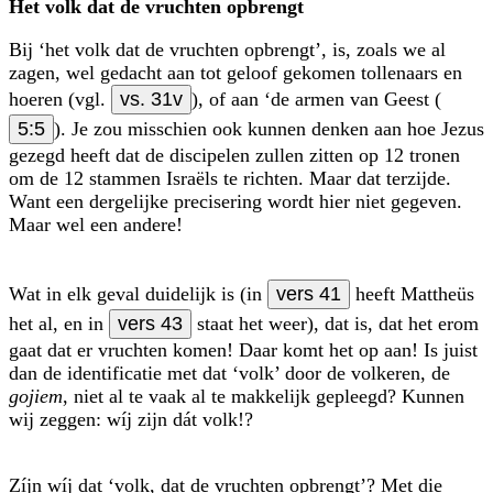
Het volk dat de vruchten opbrengt
Bij ‘het volk dat de vruchten opbrengt’, is, zoals we al
zagen, wel gedacht aan tot geloof gekomen tollenaars en
hoeren (vgl.
vs. 31v
), of aan ‘de armen van Geest (
5:5
). Je zou misschien ook kunnen denken aan hoe Jezus
gezegd heeft dat de discipelen zullen zitten op 12 tronen
om de 12 stammen Israëls te richten. Maar dat terzijde.
Want een dergelijke precisering wordt hier niet gegeven.
Maar wel een andere!
Wat in elk geval duidelijk is (in
vers 41
heeft Mattheüs
het al, en in
vers 43
staat het weer), dat is, dat het erom
gaat dat er vruchten komen! Daar komt het op aan! Is juist
dan de identificatie met dat ‘volk’ door de volkeren, de
gojiem
, niet al te vaak al te makkelijk gepleegd? Kunnen
wij zeggen: wíj zijn dát volk!?
Zíjn wíj dat ‘volk, dat de vruchten opbrengt’? Met die