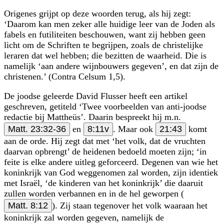
Origenes grijpt op deze woorden terug, als hij zegt:
‘Daarom kan men zeker alle huidige leer van de Joden als
fabels en futiliteiten beschouwen, want zij hebben geen
licht om de Schriften te begrijpen, zoals de christelijke
leraren dat wel hebben; die bezitten de waarheid. Die is
namelijk ‘aan andere wijnbouwers gegeven’, en dat zijn de
christenen.’ (Contra Celsum 1,5).
De joodse geleerde David Flusser heeft een artikel
geschreven, getiteld ‘Twee voorbeelden van anti-joodse
redactie bij Mattheüs’. Daarin bespreekt hij m.n.
Matt. 23:32-36
en
8:11v
. Maar ook
21:43
komt
aan de orde. Hij zegt dat met ‘het volk, dat de vruchten
daarvan opbrengt’ de heidenen bedoeld moeten zijn; ‘in
feite is elke andere uitleg geforceerd. Degenen van wie het
koninkrijk van God weggenomen zal worden, zijn identiek
met Israël, ‘de kinderen van het koninkrijk’ die daaruit
zullen worden verbannen en in de hel geworpen (
Matt. 8:12
). Zij staan tegenover het volk waaraan het
koninkrijk zal worden gegeven, namelijk de