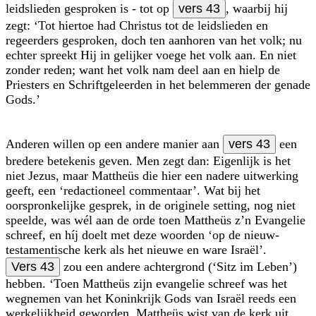
leidslieden gesproken is - tot op
vers 43
, waarbij hij
zegt: ‘Tot hiertoe had Christus tot de leidslieden en
regeerders gesproken, doch ten aanhoren van het volk; nu
echter spreekt Hij in gelijker voege het volk aan. En niet
zonder reden; want het volk nam deel aan en hielp de
Priesters en Schriftgeleerden in het belemmeren der genade
Gods.’
Anderen willen op een andere manier aan
vers 43
een
bredere betekenis geven. Men zegt dan: Eigenlijk is het
niet Jezus, maar Mattheüs die hier een nadere uitwerking
geeft, een ‘redactioneel commentaar’. Wat bij het
oorspronkelijke gesprek, in de originele setting, nog niet
speelde, was wél aan de orde toen Mattheüs z’n Evangelie
schreef, en híj doelt met deze woorden ‘op de nieuw­
testamentische kerk als het nieuwe en ware Israël’.
Vers 43
zou een andere achtergrond (‘Sitz im Leben’)
hebben. ‘Toen Mattheüs zijn evangelie schreef was het
wegnemen van het Koninkrijk Gods van Israël reeds een
werkelijkheid geworden. Mattheüs wist van de kerk uit