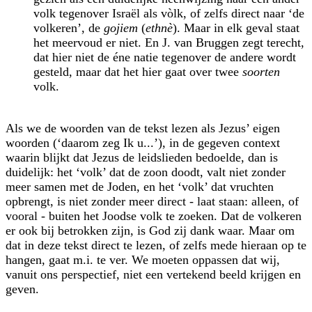
volk tegenover Israël als vòlk, of zelfs direct naar ‘de
volkeren’, de
gojiem
(
ethnè
). Maar in elk geval staat
het meervoud er niet. En J. van Bruggen zegt terecht,
dat hier niet de éne natie tegenover de andere wordt
gesteld, maar dat het hier gaat over twee
soorten
volk.
Als we de woorden van de tekst lezen als Jezus’ eigen
woorden (‘daarom zeg Ik u...’), in de gegeven context
waarin blijkt dat Jezus de leidslieden bedoelde, dan is
duidelijk: het ‘volk’ dat de zoon doodt, valt niet zonder
meer samen met de Joden, en het ‘volk’ dat vruchten
opbrengt, is niet zonder meer direct - laat staan: alleen, of
vooral - buiten het Joodse volk te zoeken. Dat de volkeren
er ook bij betrokken zijn, is God zij dank waar. Maar om
dat in deze tekst direct te lezen, of zelfs mede hieraan op te
hangen, gaat m.i. te ver. We moeten oppassen dat wij,
vanuit ons perspectief, niet een vertekend beeld krijgen en
geven.