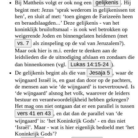
Bij Mattheüs volgt er ook nog een
gelijkenis
. Hij
begint met: Jezus ‘sprak wederom in gelijkenissen tot
hen’, en sluit af met: ‘toen gingen de Farizeeën heen
en beraadslaagden...’ Deze gelijkenis - van het
koninklijk bruiloftsmaal - is ook wel betrokken op
weigerende Joden en binnengelaten heidenen (met
vs. 7
als zin­speling op de val van Jeruzalem?).
Maar ook hier is m.i. eerder te denken aan de
leidslieden die de uitnodiging afslaan en zondaars die
dan binnenkomen (vgl.
Lukas 14:15-24
).
De gelijkenis begint als die van
Jesaja 5
, waar de
wijngaard Israël is, en gaat dan door op de pachters,
de mensen aan wie ‘de wijngaard’ is toevertrouwd. Is
‘de wijngaard’ alsnog het volk, waarover de leiders
bestuur en verantwoordelijkheid hebben gekregen?
Het mag ons niet ontgaan dat er een parallel is tussen
vers 41 en 43
, en dat dan de parallel van ‘de
wijngaard’ is: ‘het Koninkrijk Gods’ - en dus niet
‘Israël’. Maar - wat is hier eigenlijk bedoeld met ‘het
Koninkrijk Gods’?