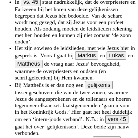
In
vs. 45
staat nadrukkelijk, dat de overpriesters en
Farizeeën bij het horen van deze gelijkenissen
begrepen dat Jezus hén bedoelde. Van de schare
wordt nog gezegd, dat zij Jezus voor een profeet
houden. Als zodanig moeten de leidslieden rekening
met hen houden en kunnen zij niet zomaar ‘de zoon
doden’.
Het zijn sowieso de leidslieden, met wie Jezus hier in
gesprek is. Vooraf gaat bij
Markus
en
Lukas
en
Mattheüs
de vraag naar Jezus’ bevoegdheid,
waarmee de overpriesters en oudsten (en
schriftgeleerden) bij Hem kwamen.
Bij Mattheüs is er dan nog een
gelijkenis
tussengeschoven: die van de twee zonen, waarmee
Jezus de aangesprokenen en de tollenaars en hoeren
tegenover elkaar zet: laatstgenoemden ‘gaan u voor
in het Koninkrijk Gods.’ Hier gaat het heel duidelijk
om een ‘intern-joods verband’. N.B.: in
vers 45
gaat het over ‘gelijkenissen’. Deze beide zijn nauw
verbonden.