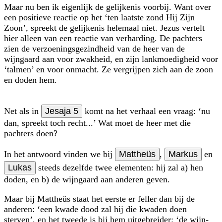
Maar nu ben ik eigenlijk de gelijkenis voorbij. Want over
een positieve reactie op het ‘ten laatste zond Hij Zijn
Zoon’, spreekt de gelijkenis helemaal niet. Jezus vertelt
hier alleen van een reactie van verharding. De pachters
zien de verzoenings­gezindheid van de heer van de
wijngaard aan voor zwakheid, en zijn lankmoedigheid voor
‘talmen’ en voor onmacht. Ze vergrijpen zich aan de zoon
en doden hem.
Net als in
Jesaja 5
komt na het verhaal een vraag: ‘nu
dan, spreekt toch recht...’ Wat moet de heer met die
pachters doen?
In het antwoord vinden we bij
Mattheüs
,
Markus
en
Lukas
steeds dezelfde twee elementen: hij zal a) hen
doden, en b) de wijngaard aan anderen geven.
Maar bij Mattheüs staat het eerste er feller dan bij de
anderen: ‘een kwade dood zal hij die kwaden doen
sterven’, en het tweede is bij hem uitgebreider: ‘de wijn­