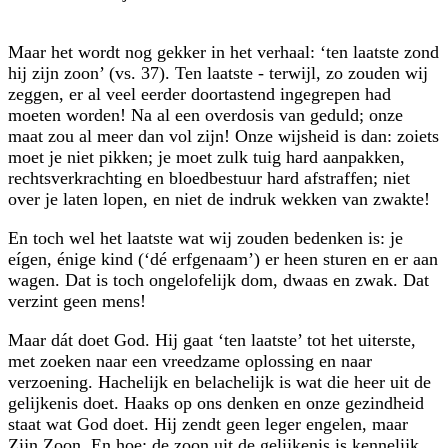
Maar het wordt nog gekker in het verhaal: ‘ten laatste zond
hij zijn zoon’ (vs. 37). Ten laatste - terwijl, zo zouden wij
zeggen, er al veel eerder doortastend ingegrepen had
moeten worden! Na al een overdosis van geduld; onze
maat zou al meer dan vol zijn! Onze wijsheid is dan: zoiets
moet je niet pikken; je moet zulk tuig hard aanpakken,
rechtsverkrachting en bloedbestuur hard afstraffen; niet
over je laten lopen, en niet de indruk wekken van zwakte!
En toch wel het laatste wat wij zouden bedenken is: je
eígen, énige kind (‘dé erfgenaam’) er heen sturen en er aan
wagen. Dat is toch ongelofelijk dom, dwaas en zwak. Dat
verzint geen mens!
Maar dát doet God. Hij gaat ‘ten laatste’ tot het uiterste,
met zoeken naar een vreedzame oplossing en naar
verzoening. Hachelijk en belachelijk is wat die heer uit de
gelijkenis doet. Haaks op ons denken en onze gezindheid
staat wat God doet. Hij zendt geen leger engelen, maar
Zijn Zoon. En hoe: de zoon uit de gelijkenis is kennelijk