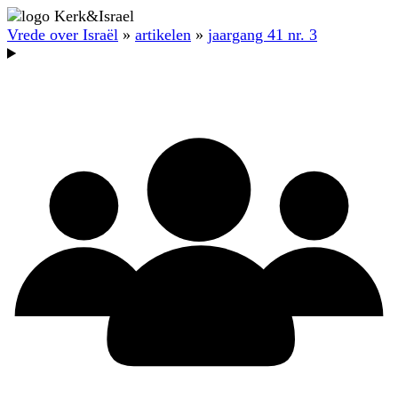
Vrede over Israël
»
artikelen
»
jaargang 41 nr. 3