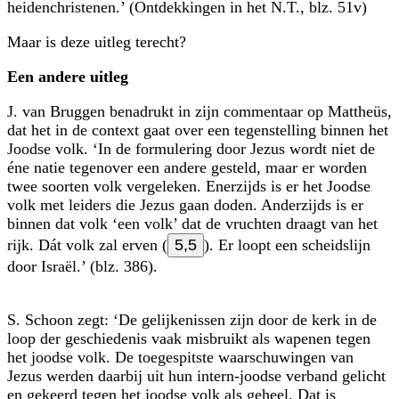
heidenchristenen.’ (Ontdekkingen in het N.T., blz. 51v)
Maar is deze uitleg terecht?
Een andere uitleg
J. van Bruggen benadrukt in zijn commentaar op Mattheüs,
dat het in de context gaat over een tegenstelling binnen het
Joodse volk. ‘In de formulering door Jezus wordt niet de
éne natie tegenover een andere gesteld, maar er worden
twee soorten volk vergeleken. Enerzijds is er het Joodse
volk met leiders die Jezus gaan doden. Anderzijds is er
binnen dat volk ‘een volk’ dat de vruchten draagt van het
rijk. Dát volk zal erven (
5,5
). Er loopt een scheidslijn
door Israël.’ (blz. 386).
S. Schoon zegt: ‘De gelijkenissen zijn door de kerk in de
loop der geschiedenis vaak misbruikt als wapenen tegen
het joodse volk. De toegespitste waarschuwingen van
Jezus werden daarbij uit hun intern-joodse verband gelicht
en gekeerd tegen het joodse volk als geheel. Dat is