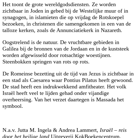
Het toont de grote wereldgodsdiensten. Ze worden
zichtbaar in Joden in gebed bij de Westelijke muur of in
synagogen, in islamieten die op vrijdag de Rotskoepel
bezoeken, in christenen die samengekomen in een van de
talloze kerken, zoals de Annunciatiekerk in Nazareth.
Oogstrelend is de natuur. De vruchtbare gebieden in
Galilea bij de bronnen van de Jordaan en in de kuststeek
worden afgewisseld door rotsachtige woestijnen.
Steenbokken springen van rots op rots.
De Romeinse bezetting uit de tijd van Jezus is zichtbaar in
een stad als Caesarea waar Pontius Pilatus heeft gewoond.
De stad heeft een indrukwekkend amfitheater. Het volk
Israël heeft veel te lijden gehad onder vijandige
overheersing. Van het verzet daartegen is Massada het
symbool.
N.a.v. Jutta M. Ingela & Andrea Lammert,
Israël – reis
door het heilige land
Uitgeverij KokBoekencentrum,