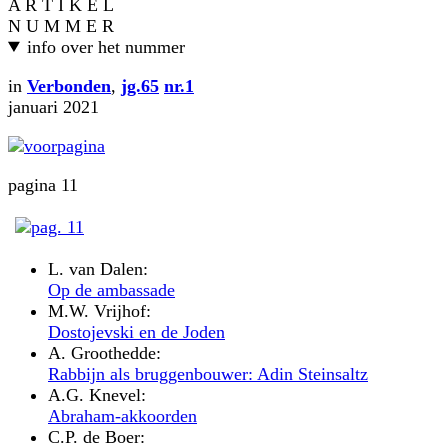
A R T I K E L
N U M M E R
info over het nummer
in
Verbonden
,
jg.65
nr.1
januari 2021
pagina 11
L. van Dalen:
Op de ambassade
M.W. Vrijhof:
Dostojevski en de Joden
A. Groothedde:
Rabbijn als bruggenbouwer: Adin Steinsaltz
A.G. Knevel:
Abraham-akkoorden
C.P. de Boer: