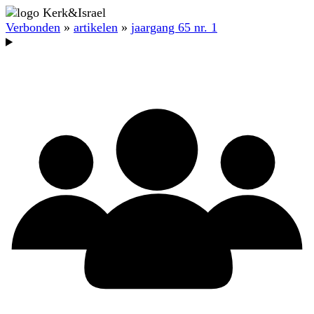
Verbonden
»
artikelen
»
jaargang 65 nr. 1