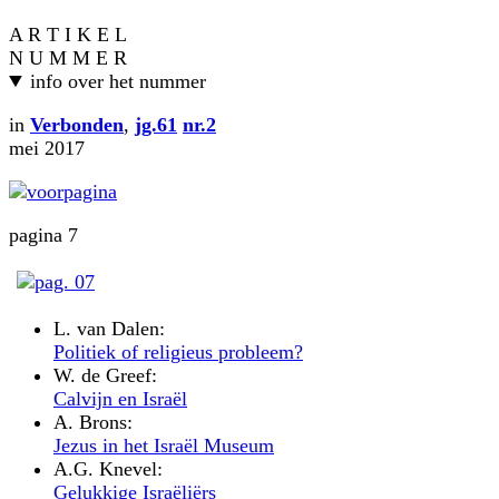
A R T I K E L
N U M M E R
info over het nummer
in
Verbonden
,
jg.61
nr.2
mei 2017
pagina 7
L. van Dalen:
Politiek of religieus probleem?
W. de Greef:
Calvijn en Israël
A. Brons:
Jezus in het Israël Museum
A.G. Knevel:
Gelukkige Israëliërs