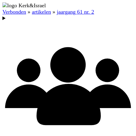
Verbonden
»
artikelen
»
jaargang 61 nr. 2