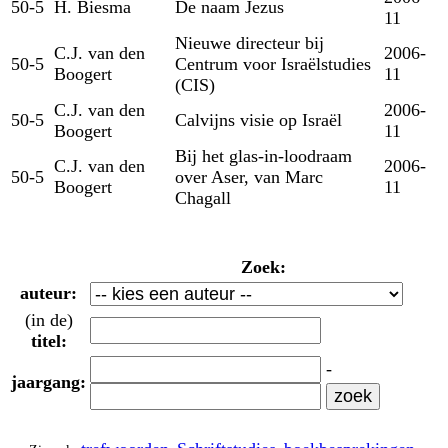
50-5
H. Biesma
De naam Jezus
11
Nieuwe directeur bij
C.J. van den
2006-
50-5
Centrum voor Israëlstudies
Boogert
11
(CIS)
C.J. van den
2006-
50-5
Calvijns visie op Israël
Boogert
11
Bij het glas-in-loodraam
C.J. van den
2006-
50-5
over Aser, van Marc
Boogert
11
Chagall
Zoek:
auteur:
(in de)
titel:
-
jaargang: