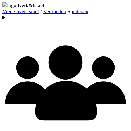
Vrede over Israël
/
Verbonden
»
indexen