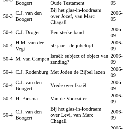
Boogert
Oude Testament
05
Bij het glas-in-loodraam
C.J. van den
2006-
50-3
over Jozef, van Marc
Boogert
05
Chagall
2006-
50-4
C.J. Droger
Een sterke band
09
H.M. van der
2006-
50-4
50 jaar - de jubeltijd
Vegt
09
Israël: subject of object van
2006-
50-4
M. van Campen
zending?
09
2006-
50-4
C.J. Rodenburg
Met Joden de Bijbel lezen
09
C.J. van den
2006-
50-4
Vrede over Israël
Boogert
09
2006-
50-4
H. Biesma
Van de Voorzitter
09
Bij het glas-in-loodraam
C.J. van den
2006-
50-4
over Levi, van Marc
Boogert
09
Chagall
2006-