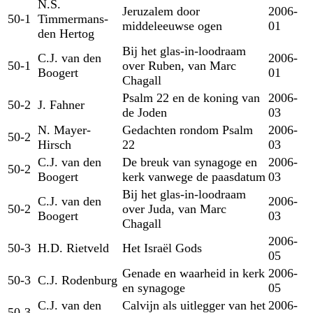
N.S.
Jeruzalem door
2006-
50-1
Timmermans-
middeleeuwse ogen
01
den Hertog
Bij het glas-in-loodraam
C.J. van den
2006-
50-1
over Ruben, van Marc
Boogert
01
Chagall
Psalm 22 en de koning van
2006-
50-2
J. Fahner
de Joden
03
N. Mayer-
Gedachten rondom Psalm
2006-
50-2
Hirsch
22
03
C.J. van den
De breuk van synagoge en
2006-
50-2
Boogert
kerk vanwege de paasdatum
03
Bij het glas-in-loodraam
C.J. van den
2006-
50-2
over Juda, van Marc
Boogert
03
Chagall
2006-
50-3
H.D. Rietveld
Het Israël Gods
05
Genade en waarheid in kerk
2006-
50-3
C.J. Rodenburg
en synagoge
05
C.J. van den
Calvijn als uitlegger van het
2006-
50-3