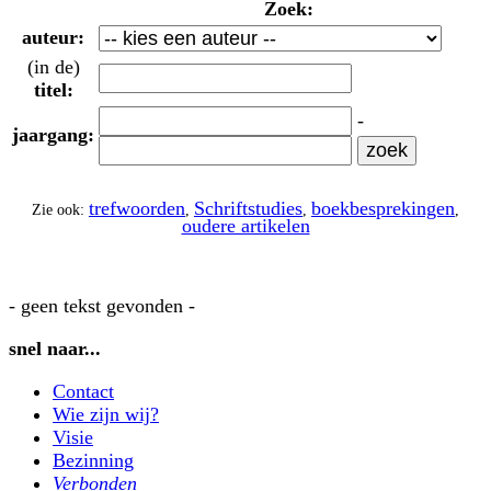
Zoek:
auteur:
(in de)
titel:
-
jaargang:
trefwoorden
Schriftstudies
boekbesprekingen
Zie ook:
,
,
,
oudere artikelen
- geen tekst gevonden -
snel naar...
Contact
Wie zijn wij?
Visie
Bezinning
Verbonden