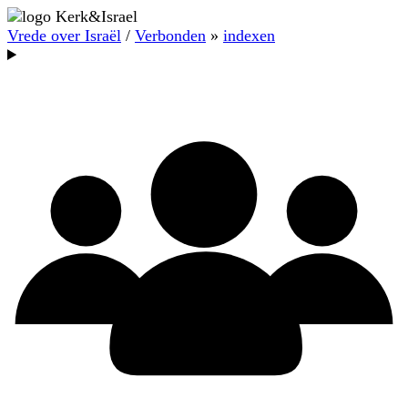
Vrede over Israël
/
Verbonden
»
indexen