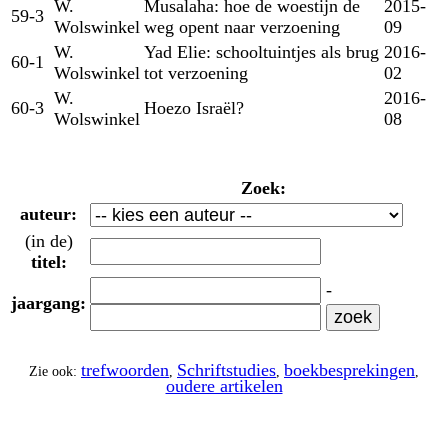
W.
Musalaha: hoe de woestijn de
2015-
59-3
Wolswinkel
weg opent naar verzoening
09
W.
Yad Elie: schooltuintjes als brug
2016-
60-1
Wolswinkel
tot verzoening
02
W.
2016-
60-3
Hoezo Israël?
Wolswinkel
08
Zoek:
auteur:
(in de)
titel:
-
jaargang:
trefwoorden
Schriftstudies
boekbesprekingen
Zie ook:
,
,
,
oudere artikelen