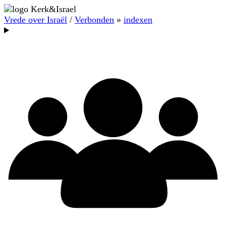
Vrede over Israël
/
Verbonden
»
indexen