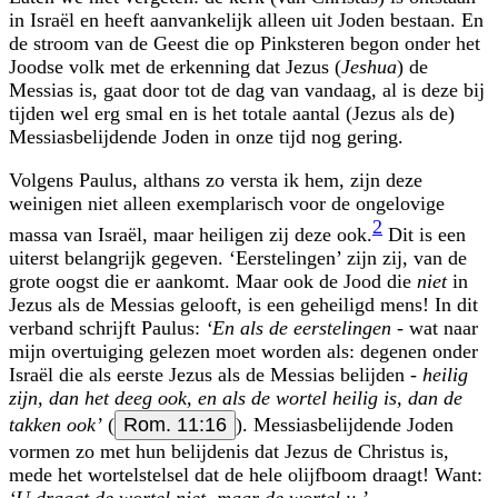
in Israël en heeft aanvankelijk alleen uit Joden bestaan. En
de stroom van de Geest die op Pinksteren begon onder het
Joodse volk met de erkenning dat Jezus (
Jeshua
) de
Messias is, gaat door tot de dag van vandaag, al is deze bij
tijden wel erg smal en is het totale aantal (Jezus als de)
Messiasbelijdende Joden in onze tijd nog gering.
Volgens Paulus, althans zo versta ik hem, zijn deze
weinigen niet alleen exemplarisch voor de ongelovige
2
massa van Israël, maar heiligen zij deze ook.
Dit is een
uiterst belangrijk gegeven. ‘Eerstelingen’ zijn zij, van de
grote oogst die er aankomt. Maar ook de Jood die
niet
in
Jezus als de Messias gelooft, is een geheiligd mens! In dit
verband schrijft Paulus:
‘En als de eerstelingen
- wat naar
mijn overtuiging gelezen moet worden als: degenen onder
Israël die als eerste Jezus als de Messias belijden -
heilig
zijn, dan het deeg ook, en als de wortel heilig is, dan de
takken ook’
(
Rom. 11:16
). Messiasbelijdende Joden
vormen zo met hun belijdenis dat Jezus de Christus is,
mede het wortelstelsel dat de hele olijfboom draagt! Want:
‘U draagt de wortel niet, maar de wortel u.’