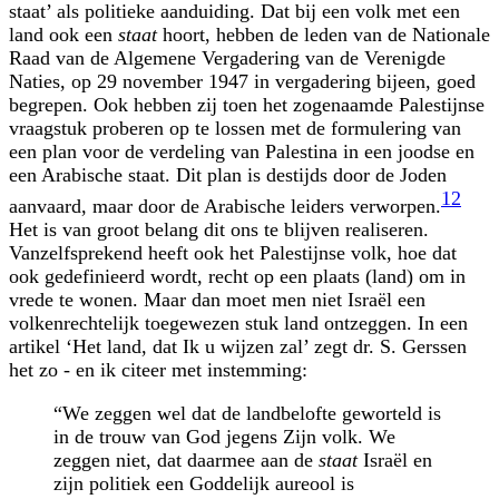
staat’ als politieke aanduiding. Dat bij een volk met een
land ook een
staat
hoort, hebben de leden van de Nationale
Raad van de Algemene Vergadering van de Verenigde
Naties, op 29 november 1947 in vergadering bijeen, goed
begrepen. Ook hebben zij toen het zogenaamde Palestijnse
vraagstuk proberen op te lossen met de formulering van
een plan voor de verdeling van Palestina in een joodse en
een Arabische staat. Dit plan is destijds door de Joden
12
aanvaard, maar door de Arabische leiders verworpen.
Het is van groot belang dit ons te blijven realiseren.
Vanzelfsprekend heeft ook het Palestijnse volk, hoe dat
ook gedefinieerd wordt, recht op een plaats (land) om in
vrede te wonen. Maar dan moet men niet Israël een
volkenrechtelijk toegewezen stuk land ontzeggen. In een
artikel ‘Het land, dat Ik u wijzen zal’ zegt dr. S. Gerssen
het zo - en ik citeer met instemming:
“We zeggen wel dat de landbelofte geworteld is
in de trouw van God jegens Zijn volk. We
zeggen niet, dat daarmee aan de
staat
Israël en
zijn politiek een Goddelijk aureool is