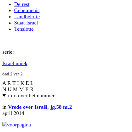
De rest
Geheimenis
Landbelofte
Staat Israel
Tenslotte
serie:
Israël uniek
deel 2 van 2
A R T I K E L
N U M M E R
info over het nummer
in
Vrede over Israël
,
jg.58
nr.2
april 2014