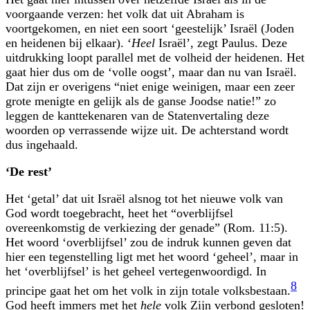
voorgaande verzen: het volk dat uit Abraham is
voortgekomen, en niet een soort ‘geestelijk’ Israël (Joden
en heidenen bij elkaar). ‘
Heel
Israël’, zegt Paulus. Deze
uitdrukking loopt parallel met de volheid der heidenen. Het
gaat hier dus om de ‘volle oogst’, maar dan nu van Israël.
Dat zijn er overigens “niet enige weinigen, maar een zeer
grote menigte en gelijk als de ganse Joodse natie!” zo
leggen de kanttekenaren van de Statenvertaling deze
woorden op verrassende wijze uit. De achterstand wordt
dus ingehaald.
‘De rest’
Het ‘getal’ dat uit Israël alsnog tot het nieuwe volk van
God wordt toegebracht, heet het “overblijfsel
overeenkomstig de verkiezing der genade” (Rom. 11:5).
Het woord ‘overblijfsel’ zou de indruk kunnen geven dat
hier een tegenstelling ligt met het woord ‘geheel’, maar in
het ‘overblijfsel’ is het geheel vertegenwoordigd. In
8
principe gaat het om het volk in zijn totale volksbestaan.
God heeft immers met het
hele
volk Zijn verbond gesloten!