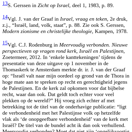
13
S. Gerssen in
Zicht op Israel
, deel 1, 1983, p. 89.
14
Vgl. J. van der Graaf in
Israel, vraag en teken
, 2e druk,
z.j., “Israël, land, volk, staat”, p. 88. Zie ook S. Gerssen,
Modern zionisme en christelijke theologie
, Kampen, 1978.
15
Vgl. C.J. Rodenburg in
Meervoudig verbonden. Nieuwe
perspectieven op vragen rond kerk, Israël en Palestijnen
,
Zoetermeer, 2012. In ‘enkele kanttekeningen’ tijdens de
presentatie van deze uitgave op 1 november in de
Thomaskerk te Amsterdam merkte dr. ir. J. van der Graaf
op: “Israël valt naar mijn oordeel op grond van de Thora in
hoge mate aan te spreken op recht en gerechtigheid jegens
de Palestijnen. En de kerk zal opkomen voor dat bijbelse
recht, waar dan ook. Dat geldt toch echter voor veel
plekken op de wereld?” Hij vroeg zich echter af met
betrekking tot de titel van de onderhavige publicatie: “ligt
de verbondenheid met het Palestijnse volk op hetzelfde
vlak als ‘de onopgeefbare verbondenheid’ van de kerk met
Israël? De titel van de bundel acht ik dan ook verhullend.
Meervoudig verbonden? Moet dat niet zijn ‘ongelijksoortig