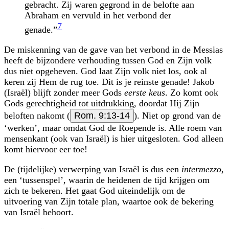
gebracht. Zij waren gegrond in de belofte aan
Abraham en vervuld in het verbond der
7
genade.”
De miskenning van de gave van het verbond in de Messias
heeft de bijzondere verhouding tussen God en Zijn volk
dus niet opgeheven. God laat Zijn volk niet los, ook al
keren zij Hem de rug toe. Dit is je reinste genade! Jakob
(Israël) blijft zonder meer Gods
eerste keus
. Zo komt ook
Gods gerechtigheid tot uitdrukking, doordat Hij Zijn
beloften nakomt (
Rom. 9:13-14
). Niet op grond van de
‘werken’, maar omdat God de Roepende is. Alle roem van
mensenkant (ook van Israël) is hier uitgesloten. God alleen
komt hiervoor eer toe!
De (tijdelijke) verwerping van Israël is dus een
intermezzo
,
een ‘tussenspel’, waarin de heidenen de tijd krijgen om
zich te bekeren. Het gaat God uiteindelijk om de
uitvoering van Zijn totale plan, waartoe ook de bekering
van Israël behoort.