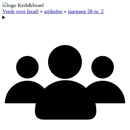
Vrede over Israël
»
artikelen
»
jaargang 58 nr. 2