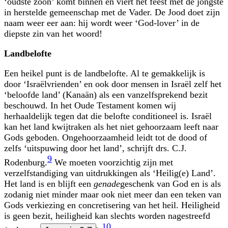
‘oudste zoon’ komt binnen en viert het feest met de jongste
in herstelde gemeenschap met de Vader. De Jood doet zijn
naam weer eer aan: hij wordt weer ‘God-lover’ in de
diepste zin van het woord!
Landbelofte
Een heikel punt is de landbelofte. Al te gemakkelijk is
door ‘Israëlvrienden’ en ook door mensen in Israël zelf het
‘beloofde land’ (Kanaän) als een vanzelfsprekend bezit
beschouwd. In het Oude Testament komen wij
herhaaldelijk tegen dat die belofte conditioneel is. Israël
kan het land kwijtraken als het niet gehoorzaam leeft naar
Gods geboden. Ongehoorzaamheid leidt tot de dood of
zelfs ‘uitspuwing door het land’, schrijft drs. C.J.
9
Rodenburg.
We moeten voorzichtig zijn met
verzelfstandiging van uitdrukkingen als ‘Heilig(e) Land’.
Het land is en blijft een
genade
geschenk van God en is als
zodanig niet minder maar ook niet meer dan een teken van
Gods verkiezing en concretisering van het heil. Heiligheid
is geen bezit, heiligheid kan slechts worden nagestreefd
10