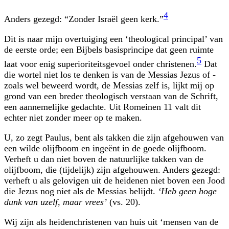
4
Anders gezegd: “Zonder Israël geen kerk.”
Dit is naar mijn overtuiging een ‘theological principal’ van
de eerste orde; een Bijbels basisprincipe dat geen ruimte
5
laat voor enig superioriteitsgevoel onder christenen.
Dat
die wortel niet los te denken is van de Messias Jezus of -
zoals wel beweerd wordt, de Messias zelf is, lijkt mij op
grond van een breder theologisch verstaan van de Schrift,
een aannemelijke gedachte. Uit Romeinen 11 valt dit
echter niet zonder meer op te maken.
U, zo zegt Paulus, bent als takken die zijn afgehouwen van
een wilde olijfboom en ingeënt in de goede olijfboom.
Verheft u dan niet boven de natuurlijke takken van de
olijfboom, die (tijdelijk) zijn afgehouwen. Anders gezegd:
verheft u als gelovigen uit de heidenen niet boven een Jood
die Jezus nog niet als de Messias belijdt.
‘Heb geen hoge
dunk van uzelf, maar vrees’
(vs. 20).
Wij zijn als heidenchristenen van huis uit ‘mensen van de