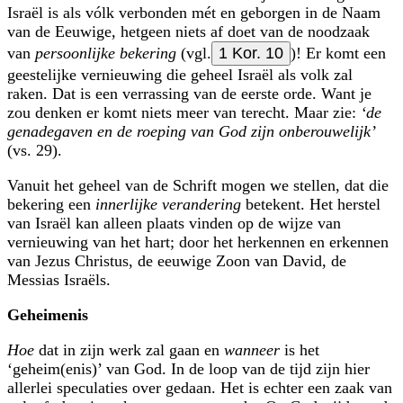
Israël is als vólk verbonden mét en geborgen in de Naam
van de Eeuwige, hetgeen niets af doet van de noodzaak
van
persoonlijke bekering
(vgl.
1 Kor. 10
)! Er komt een
geestelijke vernieuwing die geheel Israël als volk zal
raken. Dat is een verrassing van de eerste orde. Want je
zou denken er komt niets meer van terecht. Maar zie:
‘de
genadegaven en de roeping van God zijn onberouwelijk’
(vs. 29).
Vanuit het geheel van de Schrift mogen we stellen, dat die
bekering een
innerlijke verandering
betekent. Het herstel
van Israël kan alleen plaats vinden op de wijze van
vernieuwing van het hart; door het herkennen en erkennen
van Jezus Christus, de eeuwige Zoon van David, de
Messias Israëls.
Geheimenis
Hoe
dat in zijn werk zal gaan en
wanneer
is het
‘geheim(enis)’ van God. In de loop van de tijd zijn hier
allerlei speculaties over gedaan. Het is echter een zaak van