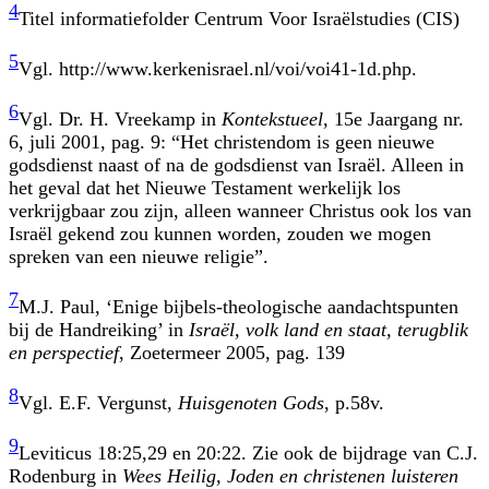
4
Titel informatiefolder Centrum Voor Israëlstudies (CIS)
5
Vgl. http://www.kerkenisrael.nl/voi/voi41-1d.php.
6
Vgl. Dr. H. Vreekamp in
Kontekstueel
, 15e Jaargang nr.
6, juli 2001, pag. 9: “Het christendom is geen nieuwe
godsdienst naast of na de godsdienst van Israël. Alleen in
het geval dat het Nieuwe Testament werkelijk los
verkrijgbaar zou zijn, alleen wanneer Christus ook los van
Israël gekend zou kunnen worden, zouden we mogen
spreken van een nieuwe religie”.
7
M.J. Paul, ‘Enige bijbels-theologische aandachtspunten
bij de Handreiking’ in
Israël, volk land en staat, terugblik
en perspectief
, Zoetermeer 2005, pag. 139
8
Vgl. E.F. Vergunst,
Huisgenoten Gods
, p.58v.
9
Leviticus 18:25,29 en 20:22. Zie ook de bijdrage van C.J.
Rodenburg in
Wees Heilig, Joden en christenen luisteren