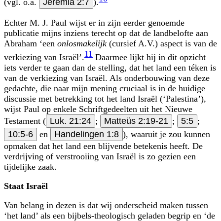
(vgl. o.a.
Jeremia 2:7
).
Echter M. J. Paul wijst er in zijn eerder genoemde
publicatie mijns inziens terecht op dat de landbelofte aan
Abraham ‘een
onlosmakelijk
(cursief A.V.) aspect is van de
11
verkiezing van Israël’.
Daarmee lijkt hij in dit opzicht
iets verder te gaan dan de stelling, dat het land een téken is
van de verkiezing van Israël. Als onderbouwing van deze
gedachte, die naar mijn mening cruciaal is in de huidige
discussie met betrekking tot het land Israël (‘Palestina’),
wijst Paul op enkele Schriftgedeelten uit het Nieuwe
Testament (
Luk. 21:24
;
Matteüs 2:19-21
;
5:5
;
10:5-6
en
Handelingen 1:8
), waaruit je zou kunnen
opmaken dat het land een blijvende betekenis heeft. De
verdrijving of verstrooiing van Israël is zo gezien een
tijdelijke zaak.
Staat Israël
Van belang in dezen is dat wij onderscheid maken tussen
‘het land’ als een bijbels-theologisch geladen begrip en ‘de