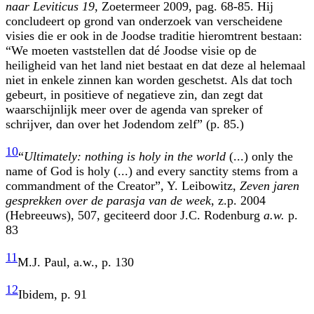
naar Leviticus 19
, Zoetermeer 2009, pag. 68-85. Hij
concludeert op grond van onderzoek van verscheidene
visies die er ook in de Joodse traditie hieromtrent bestaan:
“We moeten vaststellen dat dé Joodse visie op de
heiligheid van het land niet bestaat en dat deze al helemaal
niet in enkele zinnen kan worden geschetst. Als dat toch
gebeurt, in positieve of negatieve zin, dan zegt dat
waarschijnlijk meer over de agenda van spreker of
schrijver, dan over het Jodendom zelf” (p. 85.)
10
“
Ultimately: nothing is holy in the world
(...) only the
name of God is holy (...) and every sanctity stems from a
commandment of the Creator”, Y. Leibowitz,
Zeven jaren
gesprekken over de parasja van de week
, z.p. 2004
(Hebreeuws), 507, geciteerd door J.C. Rodenburg
a.w.
p.
83
11
M.J. Paul, a.w., p. 130
12
Ibidem, p. 91