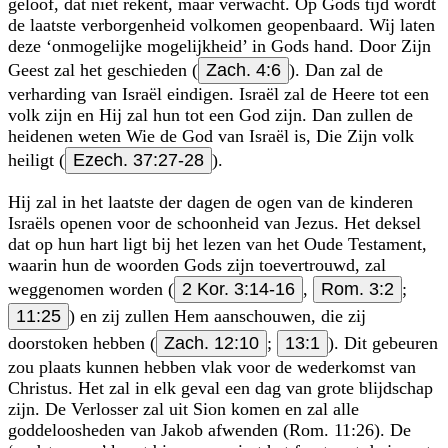
geloof, dat niet rekent, maar verwacht. Op Gods tijd wordt
de laatste verborgen­heid volkomen geopenbaard. Wij laten
deze ‘onmogelijke mogelijkheid’ in Gods hand. Door Zijn
Geest zal het geschieden (
Zach. 4:6
). Dan zal de
verharding van Israël eindigen. Israël zal de Heere tot een
volk zijn en Hij zal hun tot een God zijn. Dan zullen de
heidenen weten Wie de God van Israël is, Die Zijn volk
heiligt (
Ezech. 37:27-28
).
Hij zal in het laatste der dagen de ogen van de kinderen
Israëls openen voor de schoonheid van Jezus. Het deksel
dat op hun hart ligt bij het lezen van het Oude Testament,
waarin hun de woorden Gods zijn toevertrouwd, zal
weggenomen worden (
2 Kor. 3:14-16
,
Rom. 3:2
;
11:25
) en zij zullen Hem aanschouwen, die zij
doorstoken hebben (
Zach. 12:10
;
13:1
). Dit gebeuren
zou plaats kunnen hebben vlak voor de wederkomst van
Christus. Het zal in elk geval een dag van grote blijdschap
zijn. De Verlosser zal uit Sion komen en zal alle
goddeloosheden van Jakob afwenden (Rom. 11:26). De