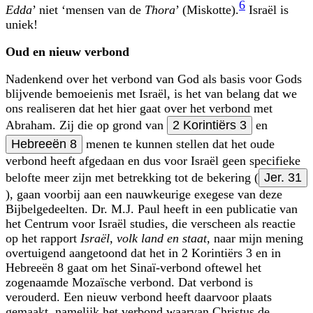
6
Edda
’ niet ‘mensen van de
Thora
’ (Miskotte).
Israël is
uniek!
Oud en nieuw verbond
Nadenkend over het verbond van God als basis voor Gods
blijvende bemoeienis met Israël, is het van belang dat we
ons realiseren dat het hier gaat over het verbond met
Abraham. Zij die op grond van
2 Korintiërs 3
en
Hebreeën 8
menen te kunnen stellen dat het oude
verbond heeft afgedaan en dus voor Israël geen specifieke
belofte meer zijn met betrekking tot de bekering (
Jer. 31
), gaan voorbij aan een nauwkeurige exegese van deze
Bijbelgedeelten. Dr. M.J. Paul heeft in een publicatie van
het Centrum voor Israël studies, die verscheen als reactie
op het rapport
Israël, volk land en staat
, naar mijn mening
overtuigend aangetoond dat het in 2 Korintiërs 3 en in
Hebreeën 8 gaat om het Sinaï-verbond oftewel het
zogenaamde Mozaïsche verbond. Dat verbond is
verouderd. Een nieuw verbond heeft daarvoor plaats
gemaakt, namelijk het verbond waarvan Christus de