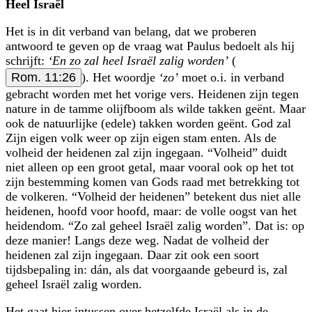
Heel Israël
Het is in dit verband van belang, dat we proberen
antwoord te geven op de vraag wat Paulus bedoelt als hij
schrijft:
‘En zo zal heel Israël zalig worden’
(
Rom. 11:26
). Het woordje
‘zo’
moet o.i. in verband
gebracht worden met het vorige vers. Heidenen zijn tegen
nature in de tamme olijfboom als wilde takken geënt. Maar
ook de natuurlijke (edele) takken worden geënt. God zal
Zijn eigen volk weer op zijn eigen stam enten. Als de
volheid der heidenen zal zijn ingegaan. “Volheid” duidt
niet alleen op een groot getal, maar vooral ook op het tot
zijn bestemming komen van Gods raad met betrekking tot
de volkeren. “Volheid der heidenen” betekent dus niet alle
heidenen, hoofd voor hoofd, maar: de volle oogst van het
heidendom. “Zo zal geheel Israël zalig worden”. Dat is: op
deze manier! Langs deze weg. Nadat de volheid der
heidenen zal zijn ingegaan. Daar zit ook een soort
tijdsbepaling in: dán, als dat voorgaande gebeurd is, zal
geheel Israël zalig worden.
Het gaat hier intussen over hetzelfde Israël als in de