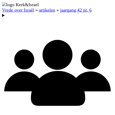
Vrede over Israël
»
artikelen
»
jaargang 42 nr. 6