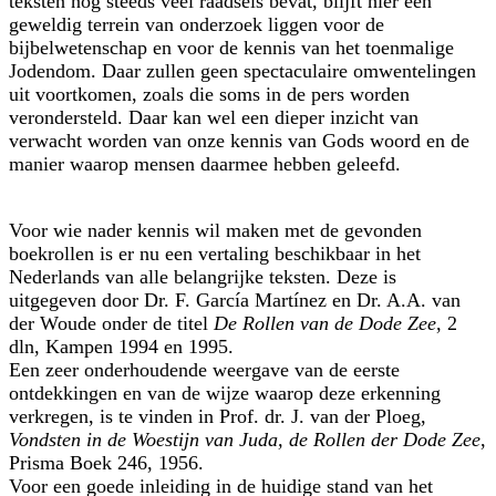
teksten nog steeds veel raadsels bevat, blijft hier een
geweldig terrein van onderzoek liggen voor de
bijbelwetenschap en voor de kennis van het toenmalige
Jodendom. Daar zullen geen spectaculaire omwentelingen
uit voortkomen, zoals die soms in de pers worden
verondersteld. Daar kan wel een dieper inzicht van
verwacht worden van onze kennis van Gods woord en de
manier waarop mensen daarmee hebben geleefd.
Voor wie nader kennis wil maken met de gevonden
boekrollen is er nu een vertaling beschikbaar in het
Nederlands van alle belangrijke teksten. Deze is
uitgegeven door Dr. F. García Martínez en Dr. A.A. van
der Woude onder de titel
De Rollen van de Dode Zee
, 2
dln, Kampen 1994 en 1995.
Een zeer onderhoudende weergave van de eerste
ontdekkingen en van de wijze waarop deze erkenning
verkregen, is te vinden in Prof. dr. J. van der Ploeg,
Vondsten in de Woestijn van Juda, de Rollen der Dode Zee
,
Prisma Boek 246, 1956.
Voor een goede inleiding in de huidige stand van het