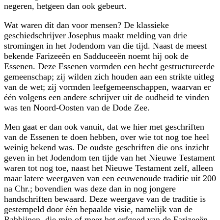
negeren, hetgeen dan ook gebeurt.
Wat waren dit dan voor mensen? De klassieke
geschiedschrijver Josephus maakt melding van drie
stromingen in het Jodendom van die tijd. Naast de meest
bekende Farizeeën en Sadduceeën noemt hij ook de
Essenen. Deze Essenen vormden een hecht gestructureerde
gemeenschap; zij wilden zich houden aan een strikte uitleg
van de wet; zij vormden leefgemeenschappen, waarvan er
één volgens een andere schrijver uit de oudheid te vinden
was ten Noord-Oosten van de Dode Zee.
Men gaat er dan ook vanuit, dat we hier met geschriften
van de Essenen te doen hebben, over wie tot nog toe heel
weinig bekend was. De oudste geschriften die ons inzicht
geven in het Jodendom ten tijde van het Nieuwe Testament
waren tot nog toe, naast het Nieuwe Testament zelf, alleen
maar latere weergaven van een eeuwenoude traditie uit 200
na Chr.; bovendien was deze dan in nog jongere
handschriften bewaard. Deze weergave van de traditie is
gestempeld door één bepaalde visie, namelijk van de
Rabbijnen, die min of meer het erfgoed van de Farizeeën