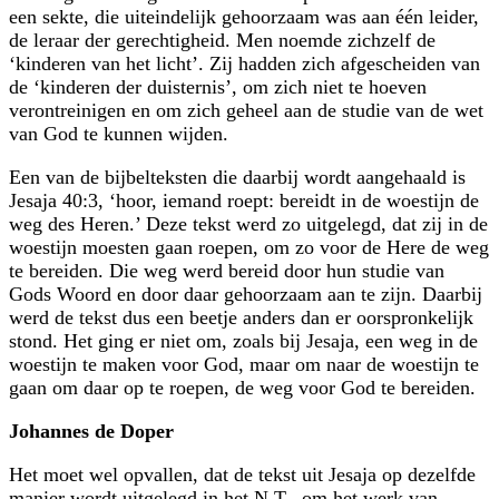
een sekte, die uiteindelijk gehoorzaam was aan één leider,
de leraar der gerechtigheid. Men noemde zichzelf de
‘kinderen van het licht’. Zij hadden zich afgescheiden van
de ‘kinderen der duisternis’, om zich niet te hoeven
verontreinigen en om zich geheel aan de studie van de wet
van God te kunnen wijden.
Een van de bijbelteksten die daarbij wordt aangehaald is
Jesaja 40:3, ‘hoor, iemand roept: bereidt in de woestijn de
weg des Heren.’ Deze tekst werd zo uitgelegd, dat zij in de
woestijn moesten gaan roepen, om zo voor de Here de weg
te bereiden. Die weg werd bereid door hun studie van
Gods Woord en door daar gehoorzaam aan te zijn. Daarbij
werd de tekst dus een beetje anders dan er oorspronkelijk
stond. Het ging er niet om, zoals bij Jesaja, een weg in de
woestijn te maken voor God, maar om naar de woestijn te
gaan om daar op te roepen, de weg voor God te bereiden.
Johannes de Doper
Het moet wel opvallen, dat de tekst uit Jesaja op dezelfde
manier wordt uitgelegd in het N.T., om het werk van