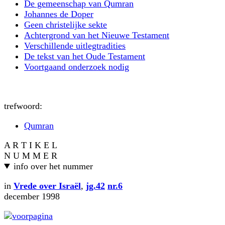
De gemeenschap van Qumran
Johannes de Doper
Geen christelijke sekte
Achtergrond van het Nieuwe Testament
Verschillende uitlegtradities
De tekst van het Oude Testament
Voortgaand onderzoek nodig
trefwoord:
Qumran
A R T I K E L
N U M M E R
info over het nummer
in
Vrede over Israël
,
jg.42
nr.6
december 1998