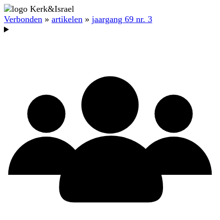
Verbonden
»
artikelen
»
jaargang 69 nr. 3