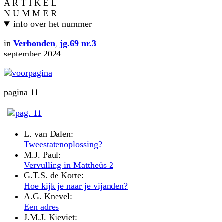
A R T I K E L
N U M M E R
info over het nummer
in
Verbonden
,
jg.69
nr.3
september 2024
pagina 11
L. van Dalen:
Tweestatenoplossing?
M.J. Paul:
Vervulling in Mattheüs 2
G.T.S. de Korte:
Hoe kijk je naar je vijanden?
A.G. Knevel:
Een adres
J.M.J. Kieviet: