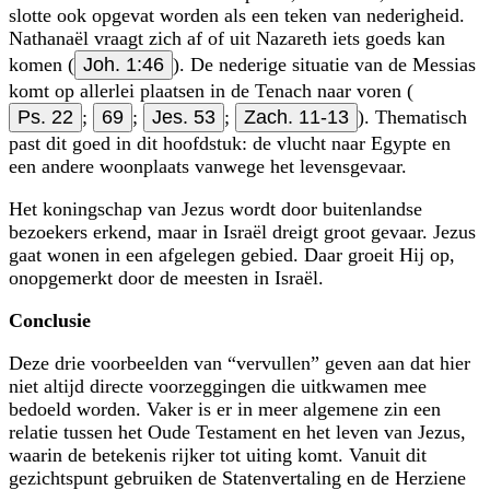
slotte ook opgevat worden als een teken van nederigheid.
Nathanaël vraagt zich af of uit Nazareth iets goeds kan
komen (
Joh. 1:46
). De nederige situatie van de Messias
komt op allerlei plaatsen in de Tenach naar voren (
Ps. 22
;
69
;
Jes. 53
;
Zach. 11-13
). Thematisch
past dit goed in dit hoofdstuk: de vlucht naar Egypte en
een andere woonplaats vanwege het levensgevaar.
Het koningschap van Jezus wordt door buitenlandse
bezoekers erkend, maar in Israël dreigt groot gevaar. Jezus
gaat wonen in een afgelegen gebied. Daar groeit Hij op,
onopgemerkt door de meesten in Israël.
Conclusie
Deze drie voorbeelden van
vervullen
geven aan dat hier
niet altijd directe voorzeggingen die uitkwamen mee
bedoeld worden. Vaker is er in meer algemene zin een
relatie tussen het Oude Testament en het leven van Jezus,
waarin de betekenis rijker tot uiting komt. Vanuit dit
gezichtspunt gebruiken de Statenvertaling en de Herziene