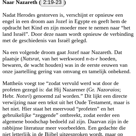
Naar Nazareth (
2:19-23
)
Nadat Herodes gestorven is, verschijnt er opnieuw een
engel in een droom aan Jozef in Egypte en geeft hem de
opdracht het Kind en zijn moeder mee te nemen naar
het
land Israël
. Door deze naam wordt opnieuw de verbinding
met de geschiedenis van Israël gelegd.
Na een volgende droom gaat Jozef naar Nazareth. Dat
plaatsje (
Natsrat
, van het werkwoord
n-ts-r
hoeden,
bewaren, de wacht houden) was in de eerste eeuwen van
onze jaartelling gering van omvang en tamelijk onbekend.
Mattheüs voegt toe
zodat vervuld werd wat door de
profeten gezegd is: dat Hij Nazarener (Gr.
Nazoraios
;
Hebr.
Notsri
) genoemd zal worden.
Dit lijkt een directe
verwijzing naar een tekst uit het Oude Testament, maar is
het niet. Hier staat het meervoud
profeten
en het
gebruikelijke
zeggende
ontbreekt, zodat eerder een
algemene boodschap bedoeld zal zijn. Daarvan zijn in de
rabbijnse literatuur meer voorbeelden. Een gedachte die
niet letterlijk in de Bijbel uitgesproken wordt, maar op