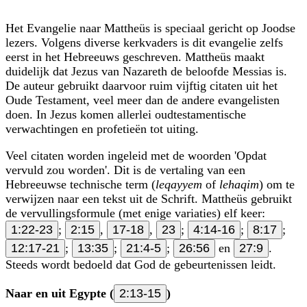
Het Evangelie naar Mattheüs is speciaal gericht op Joodse
lezers. Volgens diverse kerkvaders is dit evangelie zelfs
eerst in het Hebreeuws geschreven. Mattheüs maakt
duidelijk dat Jezus van Nazareth de beloofde Messias is.
De auteur gebruikt daarvoor ruim vijftig citaten uit het
Oude Testament, veel meer dan de andere evangelisten
doen. In Jezus komen allerlei oudtestamentische
verwachtingen en profetieën tot uiting.
Veel citaten worden ingeleid met de woorden 'Opdat
vervuld zou worden'. Dit is de vertaling van een
Hebreeuwse technische term (
leqay­yem
of
lehaqim
) om te
verwijzen naar een tekst uit de Schrift. Mattheüs gebruikt
de vervullingsformule (met enige variaties) elf keer:
1:22-23
;
2:15
,
17-18
,
23
;
4:14-16
;
8:17
;
12:17-21
;
13:35
;
21:4-5
;
26:56
en
27:9
.
Steeds wordt bedoeld dat God de gebeurtenissen leidt.
Naar en uit Egypte (
2:13-15
)