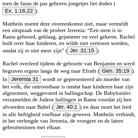
toen de farao de pas geboren jongetjes liet doden (
Ex. 1:16,22
).
Mattheüs noemt deze overeenkomst niet, maar vermeldt
een uitspraak van de profeet Jeremia:
Een stem is in
Rama gehoord, geklaag, gejammer en veel gekerm. Rachel
huilt over haar kinderen, en wilde niet vertroost worden,
omdat zij er niet meer zijn
(
Jer. 31:15
).
Rachel overleed tijdens de geboorte van Benjamin en werd
begraven ergens langs de weg naar Efrath (
Gen. 35:19
).
In
Jeremia 31
wordt ze gepresenteerd als moeder van
het volk, die ontroostbaar is omdat haar kinderen haar zijn
afgenomen, weggevoerd in ballingschap. De Babyloniërs
verzamelden de Judese ballingen in Rama voordat zij hen
afvoerden naar Babel (
Jer. 40:1
) en daar moet het leed
in alle heftigheid voelbaar zijn geweest. Mattheüs verbindt,
in het verlengde van Jeremia, de vroegere en de latere
gebeurtenissen met elkaar.