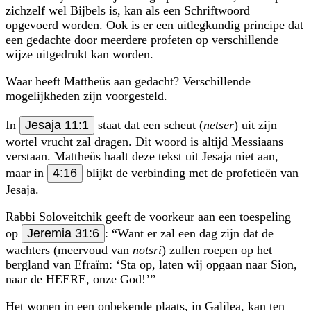
zichzelf wel Bijbels is, kan als een Schriftwoord
opgevoerd worden. Ook is er een uitlegkundig principe dat
een gedachte door meerdere profeten op verschillende
wijze uitgedrukt kan worden.
Waar heeft Mattheüs aan gedacht? Verschillende
mogelijkheden zijn voorgesteld.
In
Jesaja 11:1
staat dat een scheut (
netser
) uit zijn
wortel vrucht zal dragen. Dit woord is altijd Messiaans
verstaan. Mattheüs haalt deze tekst uit Jesaja niet aan,
maar in
4:16
blijkt de verbinding met de profetieën van
Jesaja.
Rabbi Soloveitchik geeft de voorkeur aan een toespeling
op
Jeremia 31:6
:
Want er zal een dag zijn dat de
wachters (meervoud van
notsri
) zullen roepen op het
bergland van Efraïm:
Sta op, laten wij opgaan naar Sion,
naar de HEERE, onze God!
Het wonen in een onbekende plaats, in Galilea, kan ten