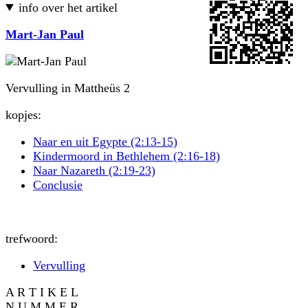
info over het artikel
Mart-Jan Paul
Vervulling in Mattheüs 2
kopjes:
Naar en uit Egypte (2:13-15)
Kindermoord in Bethlehem (2:16-18)
Naar Nazareth (2:19-23)
Conclusie
trefwoord:
Vervulling
A R T I K E L
N U M M E R