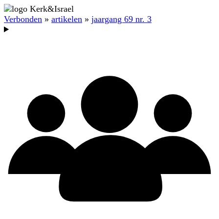
Verbonden
»
artikelen
»
jaargang 69 nr. 3