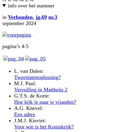
info over het nummer
in
Verbonden
,
jg.69
nr.3
september 2024
pagina’s 4-5
L. van Dalen:
Tweestatenoplossing?
M.J. Paul:
Vervulling in Mattheüs 2
G.T.S. de Korte:
Hoe kijk je naar je vijanden?
A.G. Knevel:
Een adres
J.M.J. Kieviet:
Voor wie is het Koninkrijk?