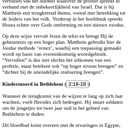
vervullen van het oordeel waarover de profeet spreekt in
verband met de onbekeerlijkheid van Israël. Dat is bij
Mattheüs een terugkerend thema, vooral met betrekking tot
de leiders van het volk. Verderop in het hoofdstuk spreekt
Hosea echter over Gods ontferming en een nieuwe exodus.
Op deze wijze vervult Jezus de tekst en brengt Hij de
gebeurtenis op een hoger plan. Mattheüs gebruikt hier de
Joodse methode ‘
remez
’, waarbij een toepassing gemaakt
wordt op basis van overeenkomstig woordgebruik.
Vervullen
is dus niet slechts het uitkomen van een
profetie, maar betekent ook
op hoger niveau brengen
en
dichter bij de uiteindelijke realisering brengen
.
Kindermoord in Bethlehem (
2:16-18
)
Wanneer de terugkomst van de wijzen te lang op zich laat
wachten, voelt Herodes zich bedrogen. Hij stuurt soldaten
om de jongetjes tot twee jaar oud in het gebied van
Bethlehem te doden.
Dit bloedbad komt overeen met de ervaringen in Egypte,