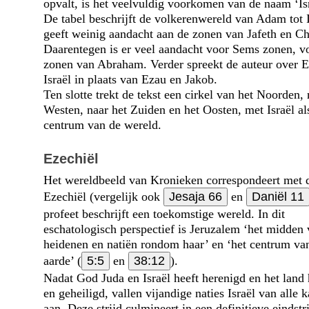
opvalt, is het veelvuldig voorkomen van de naam ‘Isr
De tabel beschrijft de volkerenwereld van Adam tot I
geeft weinig aandacht aan de zonen van Jafeth en C
Daarentegen is er veel aandacht voor Sems zonen, v
zonen van Abraham. Verder spreekt de auteur over 
Israël in plaats van Ezau en Jakob.
Ten slotte trekt de tekst een cirkel van het Noorden, 
Westen, naar het Zuiden en het Oosten, met Israël al
centrum van de wereld.
Ezechiël
Het wereldbeeld van Kronieken correspondeert met 
Ezechiël (vergelijk ook
Jesaja 66
en
Daniël 11
profeet beschrijft een toekomstige wereld. In dit
eschatologisch perspectief is Jeruzalem ‘het midden
heidenen en natiën rondom haar’ en ‘het centrum va
aarde’ (
5:5
en
38:12
).
Nadat God Juda en Israël heeft herenigd en het land 
en geheiligd, vallen vijandige naties Israël van alle 
aan. Deze strijd culmineert in een definitieve eindstr