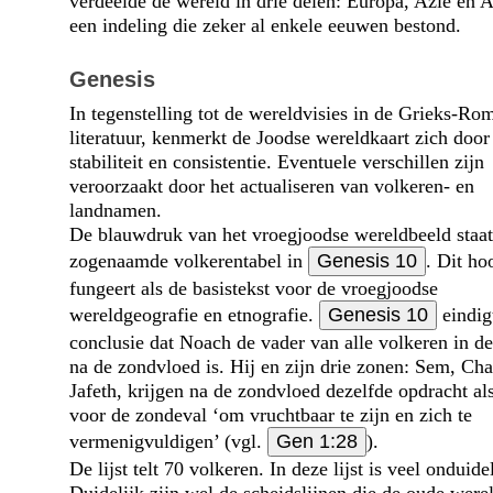
verdeelde de wereld in drie delen: Europa, Azië en A
een indeling die zeker al enkele eeuwen bestond.
Genesis
In tegenstelling tot de wereldvisies in de Grieks-Ro
literatuur, kenmerkt de Joodse wereldkaart zich door
stabiliteit en consistentie. Eventuele verschillen zijn
veroorzaakt door het actualiseren van volkeren- en
landnamen.
De blauwdruk van het vroegjoodse wereldbeeld staat
zogenaamde volkerentabel in
Genesis 10
. Dit ho
fungeert als de basistekst voor de vroegjoodse
wereldgeografie en etnografie.
Genesis 10
eindig
conclusie dat Noach de vader van alle volkeren in d
na de zondvloed is. Hij en zijn drie zonen: Sem, Ch
Jafeth, krijgen na de zondvloed dezelfde opdracht a
voor de zondeval ‘om vruchtbaar te zijn en zich te
vermenigvuldigen’ (vgl.
Gen 1:28
).
De lijst telt 70 volkeren. In deze lijst is veel onduidel