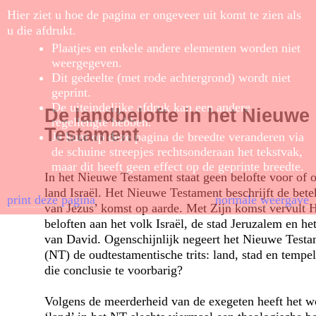
Hier ziet u hoe de pagina er ongeveer uit komt te zien als
u die afdrukt.
Plaatjes en enkele andere elementen worden niet
weergegeven.
Dit gedeelte (met rode achtergrond) wordt niet
geprint.
De uiteindelijke afdruk kan een andere
De landbelofte in het Nieuwe
regellengte hebben.
Testament
Je kunt op deze pagina de breedte veranderen via
de schuine streepjes rechtsonderaan het tekstvak,
maar dit heeft geen effect op de geprinte breedte.
In het Nieuwe Testament staat geen belofte voor of o
land Israël. Het Nieuwe Testament beschrijft de bete
print deze pagina
normale weergave
van Jezus’ komst op aarde. Met Zijn komst vervult 
beloften aan het volk Israël, de stad Jeruzalem en he
van David. Ogenschijnlijk negeert het Nieuwe Testa
(NT) de oudtestamentische trits: land, stad en tempel
die conclusie te voorbarig?
Volgens de meerderheid van de exegeten heeft het w