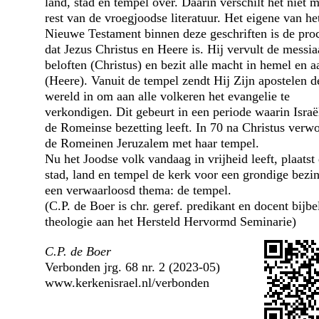
land, stad en tempel over. Daarin verschilt het niet 
rest van de vroegjoodse literatuur. Het eigene van he
Nieuwe Testament binnen deze geschriften is de pro
dat Jezus Christus en Heere is. Hij vervult de messi
beloften (Christus) en bezit alle macht in hemel en a
(Heere). Vanuit de tempel zendt Hij Zijn apostelen d
wereld in om aan alle volkeren het evangelie te
verkondigen. Dit gebeurt in een periode waarin Israë
de Romeinse bezetting leeft. In 70 na Christus verw
de Romeinen Jeruzalem met haar tempel.
Nu het Joodse volk vandaag in vrijheid leeft, plaatst d
stad, land en tempel de kerk voor een grondige bezi
een verwaarloosd thema: de tempel.
(C.P. de Boer is chr. geref. predikant en docent bijbe
theologie aan het Hersteld Hervormd Seminarie)
C.P. de Boer
Verbonden jrg. 68 nr. 2 (2023-05)
www.kerkenisrael.nl/verbonden