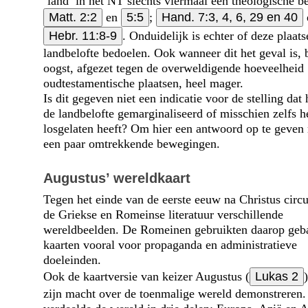
‘land’ in het NT slechts vier­maal een theologische b
Matt. 2:2
en
5:5
;
Hand. 7:3, 4, 6, 29 en 40
Hebr. 11:8-9
. Onduidelijk is echter of deze plaat
landbelofte bedoelen. Ook wanneer dit het geval is, b
oogst, afgezet tegen de overweldigende hoeveelheid
oudtestamentische plaatsen, heel mager.
Is dit gegeven niet een indicatie voor de stelling dat
de landbelofte gemargina­liseerd of misschien zelfs 
losgelaten heeft? Om hier een antwoord op te geven
een paar omtrekkende bewegingen.
Augustus’ wereldkaart
Tegen het einde van de eerste eeuw na Christus circu
de Griekse en Romeinse literatuur verschillende
wereldbeelden. De Romeinen gebruikten daarop geb
kaarten vooral voor propaganda en administratieve
doeleinden.
Ook de kaartversie van keizer Augustus (
Lukas 2
zijn macht over de toenmalige wereld demonstreren.