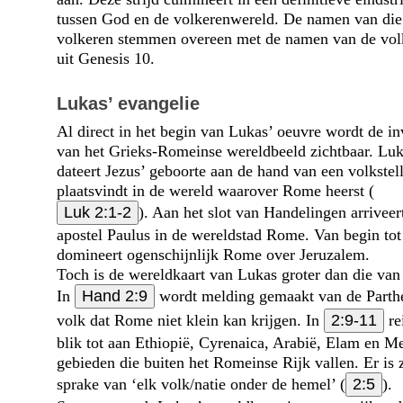
tussen God en de volkerenwereld. De namen van die
volkeren stemmen overeen met de namen van de vol
uit Genesis 10.
Lukas’ evangelie
Al direct in het begin van Lukas’ oeuvre wordt de in
van het Grieks-Romeinse wereldbeeld zichtbaar. Lu
dateert Jezus’ geboorte aan de hand van een volkstell
plaatsvindt in de wereld waarover Rome heerst (
Luk 2:1-2
). Aan het slot van Handelingen arriveer
apostel Paulus in de wereldstad Rome. Van begin tot
domineert ogen­schijnlijk Rome over Jeruzalem.
Toch is de wereldkaart van Lukas groter dan die va
In
Hand 2:9
wordt melding gemaakt van de Parth
volk dat Rome niet klein kan krijgen. In
2:9-11
re
blik tot aan Ethiopië, Cyrenaica, Arabië, Elam en M
gebieden die buiten het Romeinse Rijk vallen. Er is z
sprake van ‘elk volk/natie onder de hemel’ (
2:5
).