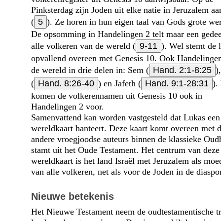
Pinksterdag zijn Joden uit elke natie in Jeruzalem a
(
5
). Ze horen in hun eigen taal van Gods grote we
De opsomming in Handelingen 2 telt maar een gedee
alle volkeren van de wereld (
9-11
). Wel stemt de l
opvallend overeen met Genesis 10. Ook Handelingen
de wereld in drie delen in: Sem (
Hand. 2:1-8:25
)
(
Hand. 8:26-40
) en Jafeth (
Hand. 9:1-28:31
).
komen de volkerennamen uit Genesis 10 ook in
Handelingen 2 voor.
Samenvattend kan worden vastgesteld dat Lukas een
wereldkaart hanteert. Deze kaart komt overeen met d
andere vroegjoodse auteurs binnen de klassieke Oudh
stamt uit het Oude Testament. Het centrum van deze
wereldkaart is het land Israël met Jeruzalem als moe
van alle volkeren, net als voor de Joden in de diaspo
Nieuwe betekenis
Het Nieuwe Testament neem de oudtestamentische tr