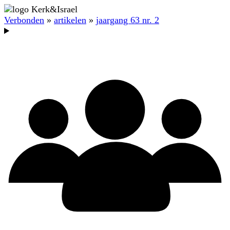
Verbonden
»
artikelen
»
jaargang 63 nr. 2