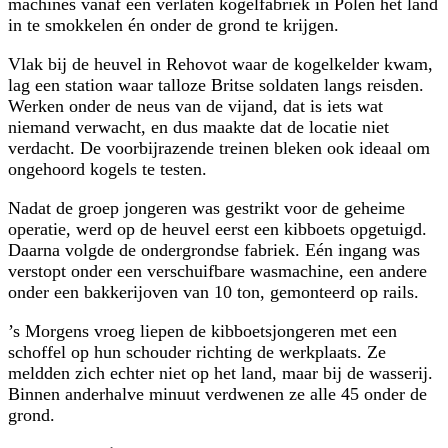
machines vanaf een verlaten kogelfabriek in Polen het land
in te smokkelen én onder de grond te krijgen.
Vlak bij de heuvel in Rehovot waar de kogelkelder kwam,
lag een station waar talloze Britse soldaten langs reisden.
Werken onder de neus van de vijand, dat is iets wat
niemand verwacht, en dus maakte dat de locatie niet
verdacht. De voorbij­razende treinen bleken ook ideaal om
ongehoord kogels te testen.
Nadat de groep jongeren was gestrikt voor de geheime
operatie, werd op de heuvel eerst een kibboets opgetuigd.
Daarna volgde de ondergrondse fabriek. Eén ingang was
verstopt onder een verschuifbare wasmachine, een andere
onder een bakkerijoven van 10 ton, gemonteerd op rails.
’s Morgens vroeg liepen de kibboetsjongeren met een
schoffel op hun schouder richting de werkplaats. Ze
meldden zich echter niet op het land, maar bij de wasserij.
Binnen anderhalve minuut verdwenen ze alle 45 onder de
grond.