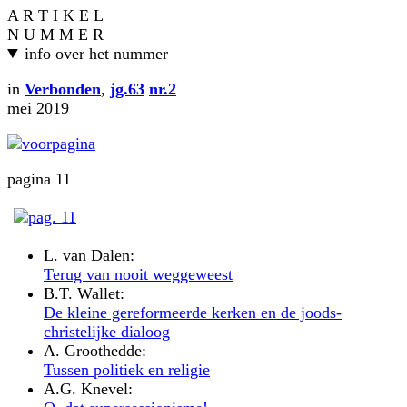
A R T I K E L
N U M M E R
info over het nummer
in
Verbonden
,
jg.63
nr.2
mei 2019
pagina 11
L. van Dalen:
Terug van nooit weggeweest
B.T. Wallet:
De kleine gereformeerde kerken en de joods-
christelijke dialoog
A. Groothedde:
Tussen politiek en religie
A.G. Knevel: