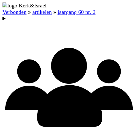
Verbonden
»
artikelen
»
jaargang 60 nr. 2