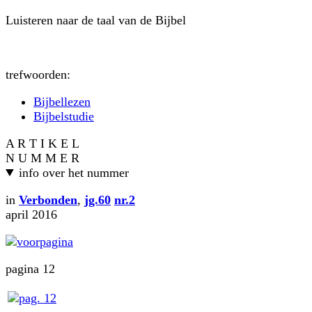
Luisteren naar de taal van de Bijbel
trefwoorden:
Bijbellezen
Bijbelstudie
A R T I K E L
N U M M E R
info over het nummer
in
Verbonden
,
jg.60
nr.2
april 2016
pagina 12