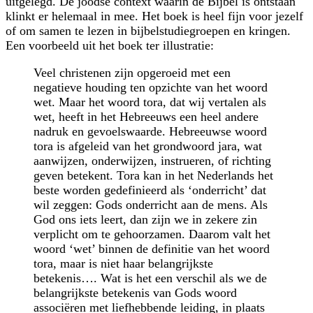
uitgelegd. De joodse context waarin de Bijbel is ontstaan
klinkt er helemaal in mee. Het boek is heel fijn voor jezelf
of om samen te lezen in bijbelstudiegroepen en kringen.
Een voorbeeld uit het boek ter illustratie:
Veel christenen zijn opgeroeid met een
negatieve houding ten opzichte van het woord
wet. Maar het woord tora, dat wij vertalen als
wet, heeft in het Hebreeuws een heel andere
nadruk en gevoelswaarde. Hebreeuwse woord
tora is afgeleid van het grondwoord jara, wat
aanwijzen, onderwijzen, instrueren, of richting
geven betekent. Tora kan in het Nederlands het
beste worden gedefinieerd als ‘onderricht’ dat
wil zeggen: Gods onderricht aan de mens. Als
God ons iets leert, dan zijn we in zekere zin
verplicht om te gehoorzamen. Daarom valt het
woord ‘wet’ binnen de definitie van het woord
tora, maar is niet haar belangrijkste
betekenis…. Wat is het een verschil als we de
belangrijkste betekenis van Gods woord
associëren met lief­hebbende leiding, in plaats