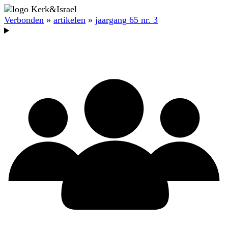
Verbonden
»
artikelen
»
jaargang 65 nr. 3