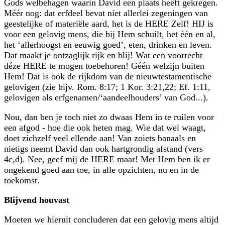
Gods welbehagen waarin David een plaats heeft gekregen.
Méér nog: dat erfdeel bevat niet allerlei zegeningen van
geestelijke of materiële aard, het is de HERE Zelf! HIJ is
voor een gelovig mens, die bij Hem schuilt, het één en al,
het ‘allerhoogst en eeuwig goed’, eten, drinken en leven.
Dat maakt je ontzaglijk rijk en blij! Wat een voorrecht
déze HERE te mogen toebehoren! Géén welzijn buiten
Hem! Dat is ook de rijkdom van de nieuwtestamen­tische
gelovigen (zie bijv. Rom. 8:17; 1 Kor. 3:21,22; Ef. 1:11,
gelovigen als erfge­namen/‘aandeelhouders’ van God...).
Nou, dan ben je toch niet zo dwaas Hem in te ruilen voor
een afgod - hoe die ook heten mag. Wie dat wel waagt,
doet zichzelf veel ellende aan! Van zoiets banaals en
nietigs neemt David dan ook hart­grondig afstand (vers
4c,d). Nee, geef mij de HERE maar! Met Hem ben ik er
ongekend goed aan toe, in alle opzichten, nu en in de
toekomst.
Blijvend houvast
Moeten we hieruit concluderen dat een gelovig mens altijd