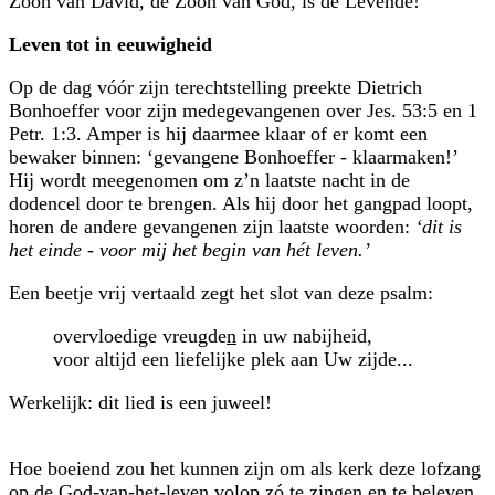
Zoon van David, de Zoon van God, is dé Levende!
Leven tot in eeuwigheid
Op de dag vóór zijn terechtstelling preekte Dietrich
Bonhoeffer voor zijn medegevange­nen over Jes. 53:5 en 1
Petr. 1:3. Amper is hij daarmee klaar of er komt een
bewaker binnen: ‘gevangene Bonhoeffer - klaar­maken!’
Hij wordt meegenomen om z’n laatste nacht in de
dodencel door te brengen. Als hij door het gangpad loopt,
horen de andere gevangenen zijn laatste woorden:
‘dit is
het einde - voor mij het begin van hét leven.’
Een beetje vrij vertaald zegt het slot van deze psalm:
overvloedige vreugde
n
in uw nabijheid,
voor altijd een liefelijke plek aan Uw zijde...
Werkelijk: dit lied is een juweel!
Hoe boeiend zou het kunnen zijn om als kerk deze lofzang
op de God-van-het-leven volop zó te zingen en te beleven