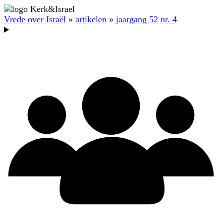
Vrede over Israël
»
artikelen
»
jaargang 52 nr. 4