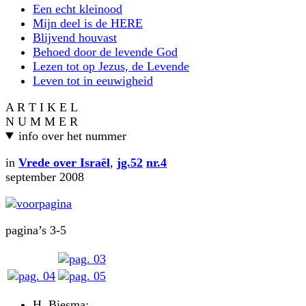
Een echt kleinood
Mijn deel is de HERE
Blijvend houvast
Behoed door de levende God
Lezen tot op Jezus, de Levende
Leven tot in eeuwigheid
A R T I K E L
N U M M E R
info over het nummer
in
Vrede over Israël
,
jg.52
nr.4
september 2008
pagina’s 3-5
H. Biesma: