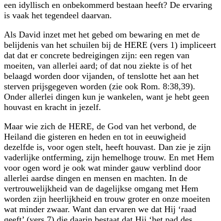
een idyllisch en onbekom­merd bestaan heeft? De ervaring
is vaak het tegendeel daarvan.
Als David inzet met het gebed om bewaring en met de
belijdenis van het schuilen bij de HERE (vers 1) impliceert
dat dat er concrete bedreigingen zijn: een regen van
moeiten, van allerlei aard; of dat nou ziekte is of het
belaagd worden door vijanden, of tenslotte het aan het
sterven prijsgegeven worden (zie ook Rom. 8:38,39).
Onder allerlei dingen kun je wankelen, want je hebt geen
houvast en kracht in jezelf.
Maar wie zich de HERE, de God van het verbond, de
Heiland die gisteren en heden en tot in eeuwigheid
dezelfde is, voor ogen stelt, heeft houvast. Dan zie je zijn
vader­lijke ontferming, zijn hemelhoge trouw. En met Hem
voor ogen word je ook wat minder gauw verblind door
allerlei aardse dingen en mensen en machten. In de
vertrouwelijk­heid van de dagelijkse omgang met Hem
worden zijn heerlijkheid en trouw groter en onze moeiten
wat minder zwaar. Want dan ervaren we dat Hij ‘raad
geeft’ (vers 7) die daarin bestaat dat Hij ‘het pad des