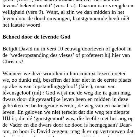
levens’ bekend maakt’ (vers 11a). Daarom is er vreugde en
veiligheid (vers 9). Want, al zijn we dan midden in het
leven door de dood omvangen, laatstgenoemde heeft níét
het laatste woord.
Behoed door de levende God
Belijdt David nu in vers 10 eeuwig doorleven of geloof in
de ‘wederopstanding des vleses’ of profeteert hij hier van
Christus?
Wanneer we deze woorden in hun context lezen moeten
we, zo dunkt mij, beseffen dat hier niet in de eerste plaats
sprake is van ‘opstandingsgeloof’ (láter), maar van
lévensgeloof (nú) : God wijst me de weg die ik gaan mag,
dwars door dit gevaarlijke leven heen en midden in deze
gebroken en bedreigende wereld, de weg van en naar hét
leven. En geloven we niet terecht dat die weg ten diepste
HIJ is, die dé ‘gunstgenoot’ was, die leefde met het oog op
de Vader en die dwars door de dood is heengegaan? Daar­
om, zo hoor ik David zeggen, mag ik er op vertrouwen dat