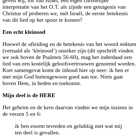
geven wij, los van Israël, een eigen christelijke
interpretatie van het O.T. als zijnde een getuigenis van
Christus of proberen we, mét Israël, de eerste betekenis
van dit lied op het spoor te komen?
Een echt kleinood
Hoewel de afleiding en de betekenis van het woord
miktam
(vertaald als ‘kleinood’) onzeker zijn (dit opschrift vinden
we ook boven de Psalmen 56-60), mag het inderdaad een
lied van een kostelijk geloofs­vertrouwen genoemd worden.
Kort samengevat komt de inhoud hier op neer: ik ben er
met mijn God buitengewoon goed aan toe. Niets gaat
boven Hem, in heden en toekomst.
Mijn deel is de HERE
Het geheim en de kern daarvan vinden we mijn inziens in
de verzen 5 en 6:
ik ben enorm tevreden en gelukkig met wat mij
ten deel is gevallen.