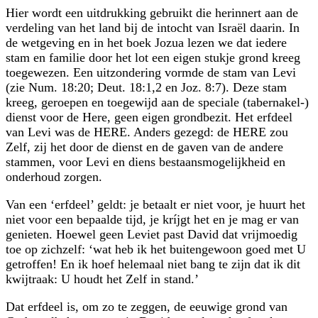
Hier wordt een uitdrukking gebruikt die herinnert aan de
verdeling van het land bij de intocht van Israël daarin. In
de wetgeving en in het boek Jozua lezen we dat iedere
stam en familie door het lot een eigen stukje grond kreeg
toegewezen. Een uitzondering vormde de stam van Levi
(zie Num. 18:20; Deut. 18:1,2 en Joz. 8:7). Deze stam
kreeg, geroepen en toegewijd aan de speciale (tabernakel-)
dienst voor de Here, geen eigen grondbezit. Het erfdeel
van Levi was de HERE. Anders gezegd: de HERE zou
Zelf, zij het door de dienst en de gaven van de andere
stammen, voor Levi en diens bestaans­mogelijkheid en
onderhoud zorgen.
Van een ‘erfdeel’ geldt: je betaalt er niet voor, je huurt het
niet voor een bepaalde tijd, je kríjgt het en je mag er van
genieten. Hoewel geen Leviet past David dat vrij­moedig
toe op zichzelf: ‘wat heb ik het buitengewoon goed met U
getroffen! En ik hoef helemaal niet bang te zijn dat ik dit
kwijtraak: U houdt het Zelf in stand.’
Dat erfdeel is, om zo te zeggen, de eeuwige grond van