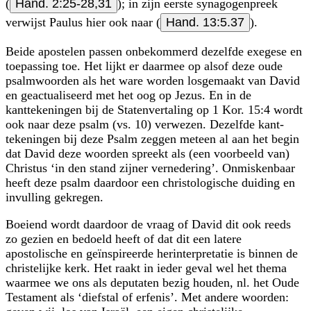
(
Hand. 2:25-28,31
); in zijn eerste synagogenpreek
verwijst Paulus hier ook naar (
Hand. 13:5.37
).
Beide apostelen passen onbekommerd dezelfde exegese en
toepassing toe. Het lijkt er daarmee op alsof deze oude
psalmwoorden als het ware worden losgemaakt van David
en geactualiseerd met het oog op Jezus. En in de
kanttekeningen bij de Staten­vertaling op 1 Kor. 15:4 wordt
ook naar deze psalm (vs. 10) verwezen. Dezelfde kant­
tekeningen bij deze Psalm zeggen meteen al aan het begin
dat David deze woorden spreekt als (een voorbeeld van)
Christus ‘in den stand zijner vernedering’. Onmisken­baar
heeft deze psalm daardoor een christologische duiding en
invulling gekregen.
Boeiend wordt daardoor de vraag of David dit ook reeds
zo gezien en bedoeld heeft of dat dit een latere
apostolische en geïnspireerde herinterpretatie is binnen de
christelijke kerk. Het raakt in ieder geval wel het thema
waarmee we ons als deputaten bezig houden, nl. het Oude
Testament als ‘diefstal of erfenis’. Met andere woorden: