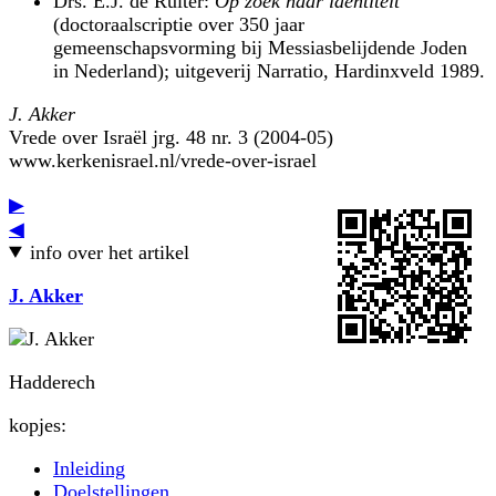
Drs. E.J. de Ruiter:
Op zoek naar identiteit
(doctoraalscriptie over 350 jaar
gemeenschapsvorming bij Messiasbelijdende Joden
in Nederland); uitgeverij Narratio, Hardinxveld 1989.
J. Akker
Vrede over Israël jrg. 48 nr. 3 (2004-05)
www.kerkenisrael.nl/vrede-over-israel
▶
◀
info over het artikel
J. Akker
Hadderech
kopjes:
Inleiding
Doelstellingen