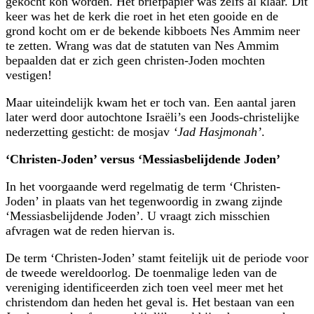
gekocht kon worden. Het briefpapier was zelfs al klaar. Dit
keer was het de kerk die roet in het eten gooide en de
grond kocht om er de bekende kibboets Nes Ammim neer
te zetten. Wrang was dat de statuten van Nes Ammim
bepaalden dat er zich geen christen-Joden mochten
vestigen!
Maar uiteindelijk kwam het er toch van. Een aantal jaren
later werd door autochtone Israëli’s een Joods-christelijke
nederzetting gesticht: de mosjav
‘Jad Hasjmonah’
.
‘Christen-Joden’ versus ‘Messiasbelijdende Joden’
In het voorgaande werd regelmatig de term ‘Christen-
Joden’ in plaats van het tegenwoordig in zwang zijnde
‘Messiasbelijdende Joden’. U vraagt zich misschien
afvragen wat de reden hiervan is.
De term ‘Christen-Joden’ stamt feitelijk uit de periode voor
de tweede wereldoorlog. De toenmalige leden van de
vereniging identificeerden zich toen veel meer met het
christendom dan heden het geval is. Het bestaan van een