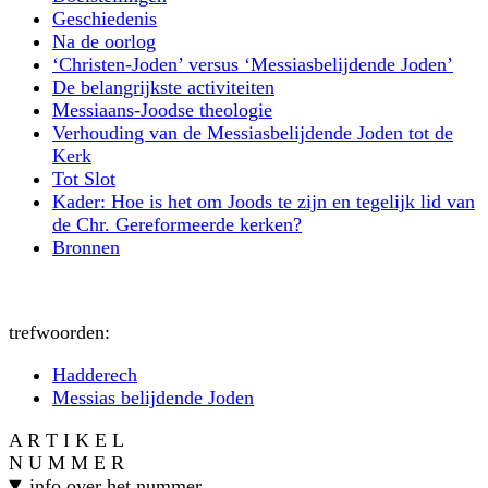
Geschiedenis
Na de oorlog
‘Christen-Joden’ versus ‘Messiasbelijdende Joden’
De belangrijkste activiteiten
Messiaans-Joodse theologie
Verhouding van de Messiasbelijdende Joden tot de
Kerk
Tot Slot
Kader: Hoe is het om Joods te zijn en tegelijk lid van
de Chr. Gereformeerde kerken?
Bronnen
trefwoorden:
Hadderech
Messias belijdende Joden
A R T I K E L
N U M M E R
info over het nummer