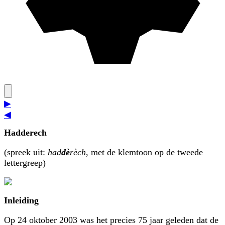
▶
◀
Hadderech
(spreek uit:
had
dè
rèch
, met de klemtoon op de tweede
lettergreep)
Inleiding
Op 24 oktober 2003 was het precies 75 jaar geleden dat de