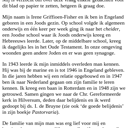
dit blad op papier te zetten, hetgeen ik graag doe.
Mijn naam is Irene Griffioen-Fisher en ik ben in Engeland
geboren in een Joods gezin. Op school volgde ik algemeen
onderwijs en één keer per week ging ik naar het
cheider
,
een Joodse school waar ik Joods onderwijs kreeg en
Hebreeuws leerde. Later, op de middelbare school, kreeg
ik dagelijks les in het Oude Testament. In onze omgeving
woonden geen andere Joden en er was geen synagoge.
In 1943 leerde ik mijn inmiddels overleden man kennen.
Hij was bij de marine en is tot 1946 in Engeland gebleven.
In die jaren hebben wij een relatie opgebouwd en in 1947
ben ik naar Nederland gegaan om zijn familie te leren
kennen. Ik kreeg een baan in Rotterdam en in 1948 zijn we
getrouwd. Samen gingen we naar de Chr. Gereformeerde
kerk in Hilversum, deden daar belijdenis en ik werd
gedoopt bij ds. I. de Bruyne (zie ook ‘de goede belijdenis’
in zijn boekje
Pastorvaria
).
De familie van mijn man was erg lief voor mij en