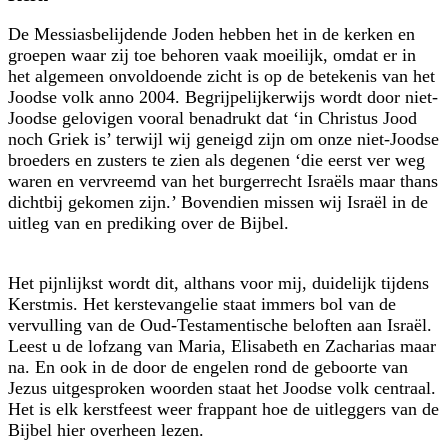
De Messiasbelijdende Joden hebben het in de kerken en
groepen waar zij toe behoren vaak moeilijk, omdat er in
het algemeen onvoldoende zicht is op de betekenis van het
Joodse volk anno 2004. Begrijpelijkerwijs wordt door niet-
Joodse gelovigen vooral benadrukt dat ‘in Christus Jood
noch Griek is’ terwijl wij geneigd zijn om onze niet-Joodse
broeders en zusters te zien als degenen ‘die eerst ver weg
waren en vervreemd van het burgerrecht Israëls maar thans
dichtbij gekomen zijn.’ Bovendien missen wij Israël in de
uitleg van en prediking over de Bijbel.
Het pijnlijkst wordt dit, althans voor mij, duidelijk tijdens
Kerstmis. Het kerstevangelie staat immers bol van de
vervulling van de Oud-Testamentische beloften aan Israël.
Leest u de lofzang van Maria, Elisabeth en Zacharias maar
na. En ook in de door de engelen rond de geboorte van
Jezus uitgesproken woorden staat het Joodse volk centraal.
Het is elk kerstfeest weer frappant hoe de uitleggers van de
Bijbel hier overheen lezen.