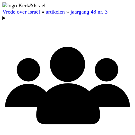
Vrede over Israël
»
artikelen
»
jaargang 48 nr. 3