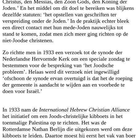
Christus, den Messias, den Zoon Gods, den Koning der
Joden.’ En het middel om dit doel te bereiken was blijkens
dezelfde statuten: ‘het opstellen van geschriften ter
verspreiding onder de Joden.’ In de praktijk echter bleek
een direct contact met hun mede-Joden nauwelijks tot
stand te komen, zodat men zich meer ging richten op de
niet-Joodse christenen.
Zo richtte men in 1933 een verzoek tot de synode der
Nederlandse Hervormde Kerk om een speciale zondag te
bestemmen voor de bespreking van ‘het Joodsche
probleem’. Helaas werd dit verzoek niet ingewilligd
‘ofschoon de synode ervan overtuigd is dat het de roeping
der gemeente is aandacht te wijden aan en voorbede te
doen voor Israël.’
In 1933 nam de
International Hebrew Christian Alliance
het initiatief om een Joods-christelijke kibboets in het
toenmalige Palestina op te richten. Het was de
Rotterdamse Nathan Berlijn die uitgekozen werd om deze
kibboets te leiden. Daartoe moest hij eerst het vak van boer