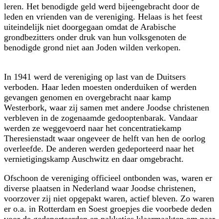
leren. Het benodigde geld werd bijeengebracht door de
leden en vrienden van de vereniging. Helaas is het feest
uiteindelijk niet doorgegaan omdat de Arabische
grondbezitters onder druk van hun volksgenoten de
benodigde grond niet aan Joden wilden verkopen.
In 1941 werd de vereniging op last van de Duitsers
verboden. Haar leden moesten onderduiken of werden
gevangen genomen en overgebracht naar kamp
Westerbork, waar zij samen met andere Joodse christenen
verbleven in de zogenaamde gedooptenbarak. Vandaar
werden ze weggevoerd naar het concentratiekamp
Theresienstadt waar ongeveer de helft van hen de oorlog
overleefde. De anderen werden gedeporteerd naar het
vernietigingskamp Auschwitz en daar omgebracht.
Ofschoon de vereniging officieel ontbonden was, waren er
diverse plaatsen in Nederland waar Joodse christenen,
voorzover zij niet opgepakt waren, actief bleven. Zo waren
er o.a. in Rotterdam en Soest groepjes die voorbede deden
voor de gedeporteerden en pakketjes klaarmaakten om naar