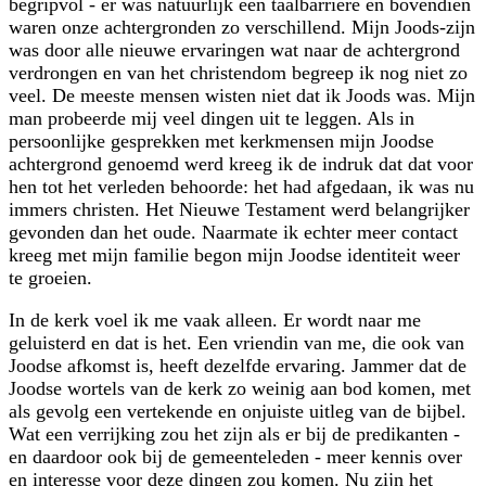
begripvol - er was natuurlijk een taalbarrière en bovendien
waren onze achtergronden zo verschillend. Mijn Joods-zijn
was door alle nieuwe ervaringen wat naar de achtergrond
verdrongen en van het christendom begreep ik nog niet zo
veel. De meeste mensen wisten niet dat ik Joods was. Mijn
man probeerde mij veel dingen uit te leggen. Als in
persoonlijke gesprekken met kerkmensen mijn Joodse
achtergrond genoemd werd kreeg ik de indruk dat dat voor
hen tot het verleden behoorde: het had afgedaan, ik was nu
immers christen. Het Nieuwe Testament werd belangrijker
gevonden dan het oude. Naarmate ik echter meer contact
kreeg met mijn familie begon mijn Joodse identiteit weer
te groeien.
In de kerk voel ik me vaak alleen. Er wordt naar me
geluisterd en dat is het. Een vriendin van me, die ook van
Joodse afkomst is, heeft dezelfde ervaring. Jammer dat de
Joodse wortels van de kerk zo weinig aan bod komen, met
als gevolg een vertekende en onjuiste uitleg van de bijbel.
Wat een verrijking zou het zijn als er bij de predikanten -
en daardoor ook bij de gemeenteleden - meer kennis over
en interesse voor deze dingen zou komen. Nu zijn het