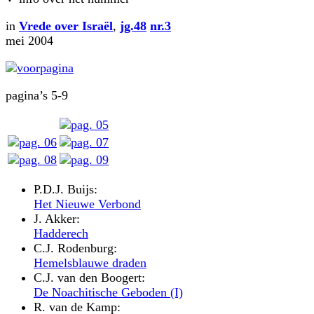
in
Vrede over Israël
,
jg.48
nr.3
mei 2004
pagina’s 5-9
P.D.J. Buijs:
Het Nieuwe Verbond
J. Akker:
Hadderech
C.J. Rodenburg:
Hemelsblauwe draden
C.J. van den Boogert:
De Noachitische Geboden (I)
R. van de Kamp: