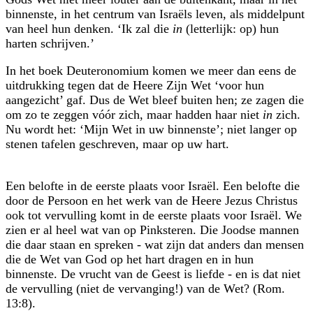
binnenste, in het centrum van Israëls leven, als middelpunt
van heel hun denken. ‘Ik zal die
in
(letterlijk: op) hun
harten schrijven.’
In het boek Deuteronomium komen we meer dan eens de
uitdrukking tegen dat de Heere Zijn Wet ‘voor hun
aangezicht’ gaf. Dus de Wet bleef buiten hen; ze zagen die
om zo te zeggen vóór zich, maar hadden haar niet
in
zich.
Nu wordt het: ‘Mijn Wet in uw binnenste’; niet langer op
stenen tafelen geschreven, maar op uw hart.
Een belofte in de eerste plaats voor Israël. Een belofte die
door de Persoon en het werk van de Heere Jezus Christus
ook tot vervulling komt in de eerste plaats voor Israël. We
zien er al heel wat van op Pinksteren. Die Joodse mannen
die daar staan en spreken - wat zijn dat anders dan mensen
die de Wet van God op het hart dragen en in hun
binnenste. De vrucht van de Geest is liefde - en is dat niet
de vervulling (niet de vervanging!) van de Wet? (Rom.
13:8).