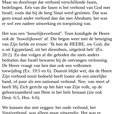
Maar nu doorloopt dat verbond verschillende fasen,
bedelingen. Eén van die fasen is het verbond van God met
Israël, zoals dat bij de berg Sinaï werd gesloten. Dat was
geen totaal ander verbond dan dat met Abraham; het was
er wel een nadere uitwerking en toespitsing van.
Het was een ‘huwelijksverbond’. Toen kondigde de Heere
ook de ‘huwelijkswet’ af. Die begon weer met de betuiging
van Zijn liefde en trouw: ‘Ik ben de HEERE, uw God, die
u uit Egypteland, uit het diensthuis, uitgeleid heb’ (Ex.
20:2). En dan volgen al die geboden die niets anders
bedoelen dan Israël bewaren bij de ontvangen verlossing.
De Heere vraagt van hen dan ook een volkomen
toewijding (Ex. 19:5 en 6). Daaruit blijkt wel, dat de Heere
Zijn verbond nooit bedoeld heeft louter als een uiterlijke
band, of puur als een nationaal verbond. Nee, van meet af
heeft Hij Zich gericht op het hárt van Zijn volk; op de
gehoorzaamheid aan Hem in het hele bestaan (zie ook
Deut. 6:5, Hos. 6:6).
We kunnen dus niet zeggen: het oude verbond, het
Sinaïverbond, was alleen maar uitwendig. Het was er