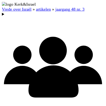
Vrede over Israël
»
artikelen
»
jaargang 48 nr. 3