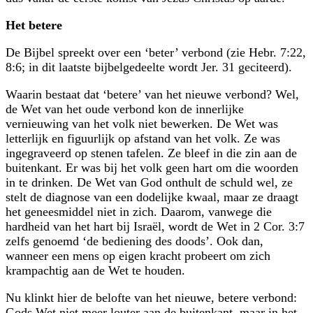
Het betere
De Bijbel spreekt over een ‘beter’ verbond (zie Hebr. 7:22,
8:6; in dit laatste bijbelgedeelte wordt Jer. 31 geciteerd).
Waarin bestaat dat ‘betere’ van het nieuwe verbond? Wel,
de Wet van het oude verbond kon de innerlijke
vernieuwing van het volk niet bewerken. De Wet was
letterlijk en figuurlijk op afstand van het volk. Ze was
ingegraveerd op stenen tafelen. Ze bleef in die zin aan de
buitenkant. Er was bij het volk geen hart om die woorden
in te drinken. De Wet van God onthult de schuld wel, ze
stelt de diagnose van een dodelijke kwaal, maar ze draagt
het geneesmiddel niet in zich. Daarom, vanwege die
hardheid van het hart bij Israël, wordt de Wet in 2 Cor. 3:7
zelfs genoemd ‘de bediening des doods’. Ook dan,
wanneer een mens op eigen kracht probeert om zich
krampachtig aan de Wet te houden.
Nu klinkt hier de belofte van het nieuwe, betere verbond:
Gods Wet niet meer louter aan de buitenkant, maar in het