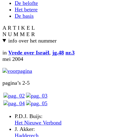
De belofte
Het betere
De basis
A R T I K E L
N U M M E R
info over het nummer
in
Vrede over Israël
,
jg.48
nr.3
mei 2004
pagina’s 2-5
P.D.J. Buijs:
Het Nieuwe Verbond
J. Akker:
Hadderech