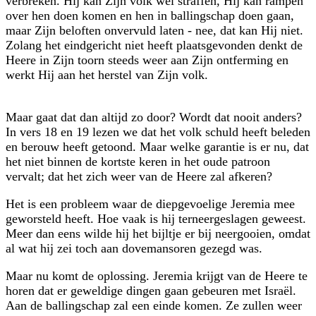
verbreken. Hij kan Zijn volk wel straffen, Hij kan rampen
over hen doen komen en hen in ballingschap doen gaan,
maar Zijn beloften onvervuld laten - nee, dat kan Hij niet.
Zolang het eindgericht niet heeft plaatsgevonden denkt de
Heere in Zijn toorn steeds weer aan Zijn ontferming en
werkt Hij aan het herstel van Zijn volk.
Maar gaat dat dan altijd zo door? Wordt dat nooit anders?
In vers 18 en 19 lezen we dat het volk schuld heeft beleden
en berouw heeft getoond. Maar welke garantie is er nu, dat
het niet binnen de kortste keren in het oude patroon
vervalt; dat het zich weer van de Heere zal afkeren?
Het is een probleem waar de diepgevoelige Jeremia mee
geworsteld heeft. Hoe vaak is hij terneergeslagen geweest.
Meer dan eens wilde hij het bijltje er bij neergooien, omdat
al wat hij zei toch aan dovemansoren gezegd was.
Maar nu komt de oplossing. Jeremia krijgt van de Heere te
horen dat er geweldige dingen gaan gebeuren met Israël.
Aan de ballingschap zal een einde komen. Ze zullen weer