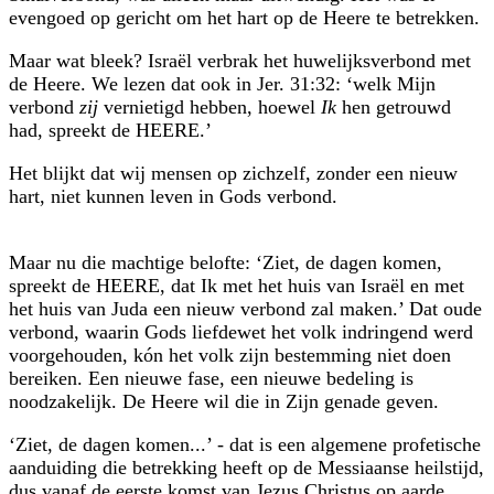
evengoed op gericht om het hart op de Heere te betrekken.
Maar wat bleek? Israël verbrak het huwelijksverbond met
de Heere. We lezen dat ook in Jer. 31:32: ‘welk Mijn
verbond
zij
vernietigd hebben, hoewel
Ik
hen getrouwd
had, spreekt de HEERE.’
Het blijkt dat wij mensen op zichzelf, zonder een nieuw
hart, niet kunnen leven in Gods verbond.
Maar nu die machtige belofte: ‘Ziet, de dagen komen,
spreekt de HEERE, dat Ik met het huis van Israël en met
het huis van Juda een nieuw verbond zal maken.’ Dat oude
verbond, waarin Gods liefdewet het volk indringend werd
voorgehouden, kón het volk zijn bestemming niet doen
bereiken. Een nieuwe fase, een nieuwe bedeling is
noodzakelijk. De Heere wil die in Zijn genade geven.
‘Ziet, de dagen komen...’ - dat is een algemene profetische
aanduiding die betrekking heeft op de Messiaanse heilstijd,
dus vanaf de eerste komst van Jezus Christus op aarde.