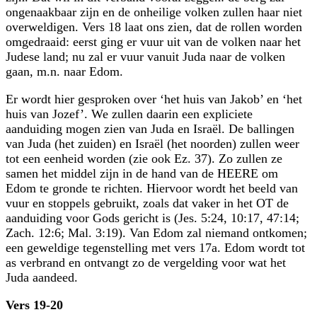
ongenaakbaar zijn en de onheilige volken zullen haar niet
overweldigen. Vers 18 laat ons zien, dat de rollen worden
omgedraaid: eerst ging er vuur uit van de volken naar het
Judese land; nu zal er vuur vanuit Juda naar de volken
gaan, m.n. naar Edom.
Er wordt hier gesproken over ‘het huis van Jakob’ en ‘het
huis van Jozef’. We zullen daarin een expliciete
aanduiding mogen zien van Juda en Israël. De ballingen
van Juda (het zuiden) en Israël (het noorden) zullen weer
tot een eenheid worden (zie ook Ez. 37). Zo zullen ze
samen het middel zijn in de hand van de HEERE om
Edom te gronde te richten. Hiervoor wordt het beeld van
vuur en stoppels gebruikt, zoals dat vaker in het OT de
aanduiding voor Gods gericht is (Jes. 5:24, 10:17, 47:14;
Zach. 12:6; Mal. 3:19). Van Edom zal niemand ontkomen;
een geweldige tegenstelling met vers 17a. Edom wordt tot
as verbrand en ontvangt zo de vergelding voor wat het
Juda aandeed.
Vers 19-20