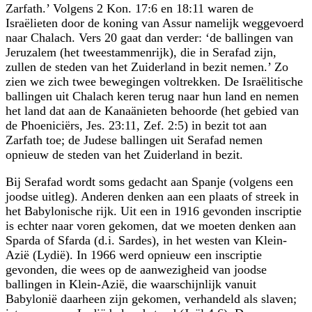
Zarfath.’ Volgens 2 Kon. 17:6 en 18:11 waren de
Israëlieten door de koning van Assur namelijk weggevoerd
naar Chalach. Vers 20 gaat dan verder: ‘de ballingen van
Jeruzalem (het tweestammenrijk), die in Serafad zijn,
zullen de steden van het Zuiderland in bezit nemen.’ Zo
zien we zich twee bewegingen voltrekken. De Israëlitische
ballingen uit Chalach keren terug naar hun land en nemen
het land dat aan de Kanaänieten behoorde (het gebied van
de Phoeniciërs, Jes. 23:11, Zef. 2:5) in bezit tot aan
Zarfath toe; de Judese ballingen uit Serafad nemen
opnieuw de steden van het Zuiderland in bezit.
Bij Serafad wordt soms gedacht aan Spanje (volgens een
joodse uitleg). Anderen denken aan een plaats of streek in
het Babylonische rijk. Uit een in 1916 gevonden inscriptie
is echter naar voren gekomen, dat we moeten denken aan
Sparda of Sfarda (d.i. Sardes), in het westen van Klein-
Azië (Lydië). In 1966 werd opnieuw een inscriptie
gevonden, die wees op de aanwezigheid van joodse
ballingen in Klein-Azië, die waarschijnlijk vanuit
Babylonië daarheen zijn gekomen, verhandeld als slaven;