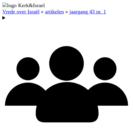
Vrede over Israël
»
artikelen
»
jaargang 43 nr. 1