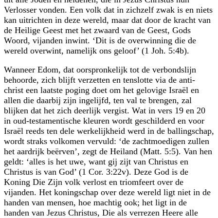
Verlosser vonden. Een volk dat in zichzelf zwak is en niets
kan uitrichten in deze wereld, maar dat door de kracht van
de Heilige Geest met het zwaard van de Geest, Gods
Woord, vijanden inwint. ‘Dit is de overwinning die de
wereld overwint, namelijk ons geloof’ (1 Joh. 5:4b).
Wanneer Edom, dat oorspronkelijk tot de verbondslijn
behoorde, zich blijft verzetten en tenslotte via de anti-
christ een laatste poging doet om het gelovige Israël en
allen die daarbij zijn ingelijfd, ten val te brengen, zal
blijken dat het zich deerlijk vergist. Wat in vers 19 en 20
in oud-testamentische kleuren wordt geschilderd en voor
Israël reeds ten dele werkelijkheid werd in de ballingschap,
wordt straks volkomen vervuld: ‘de zachtmoedigen zullen
het aardrijk beërven’, zegt de Heiland (Matt. 5:5). Van hen
geldt: ‘alles is het uwe, want gij zijt van Christus en
Christus is van God’ (1 Cor. 3:22v). Deze God is de
Koning Die Zijn volk verlost en triomfeert over de
vijanden. Het koningschap over deze wereld ligt niet in de
handen van mensen, hoe machtig ook; het ligt in de
handen van Jezus Christus, Die als verrezen Heere alle