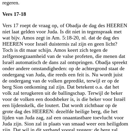
regeren.
Vers 17-18
Vers 17 roept de vraag op, of Obadja de dag des HEEREN
niet laat gelden voor Juda. Is dit niet in tegenspraak met
wat bijv. Amos zegt in Am. 5:18-20, nl. dat de dag des
HEEREN voor Israël duisternis zal zijn en geen licht?
Toch is dit maar schijn. Amos keert zich tegen de
zelfgenoegzaamheid van de valse profeten, die menen dat
Israël automatisch de dans zal ontspringen. Obadja spreekt
onder andere omstandigheden: op de achtergrond staat de
ondergang van Juda, die reeds een feit is. Nu wordt juist
de ondergang van de volken gepredikt, terwijl er op de
berg Sion ontkoming zal zijn. Dat betekent o.a. dat het
volk zal terugkeren uit de ballingschap. Terwijl de beker
voor de volken een doodsbeker is, is die beker voor Israël
een lijdenskelk, die loutert. Dat wordt zichtbaar op de
grote dag des HEEREN: dezelfde heilige berg, die het
lijden van Juda zag, zal een onaantastbare toevlucht voor
Juda zijn. Sion zal in plaats van smaad weer een heiligdom
zijn. Dat wil in dit verband vooral zeggen: de berg zal