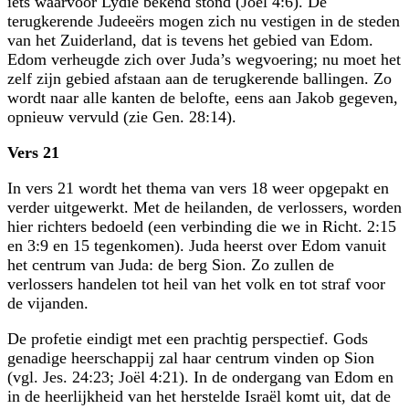
iets waarvoor Lydië bekend stond (Joël 4:6). De
terugkerende Judeeërs mogen zich nu vestigen in de steden
van het Zuiderland, dat is tevens het gebied van Edom.
Edom verheugde zich over Juda’s wegvoering; nu moet het
zelf zijn gebied afstaan aan de terugkerende ballingen. Zo
wordt naar alle kanten de belofte, eens aan Jakob gegeven,
opnieuw vervuld (zie Gen. 28:14).
Vers 21
In vers 21 wordt het thema van vers 18 weer opgepakt en
verder uitgewerkt. Met de heilanden, de verlossers, worden
hier richters bedoeld (een verbinding die we in Richt. 2:15
en 3:9 en 15 tegenkomen). Juda heerst over Edom vanuit
het centrum van Juda: de berg Sion. Zo zullen de
verlossers handelen tot heil van het volk en tot straf voor
de vijanden.
De profetie eindigt met een prachtig perspectief. Gods
genadige heerschappij zal haar centrum vinden op Sion
(vgl. Jes. 24:23; Joël 4:21). In de ondergang van Edom en
in de heerlijkheid van het herstelde Israël komt uit, dat de