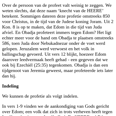
Over de persoon van de profeet valt weinig te zeggen. We
weten slechts, dat deze naam ‘knecht van de HEERE’
betekent. Sommigen dateren deze profetie omstreeks 850
voor Christus, in de tijd van de Judese koning Joram. Uit 2
Kon. 8 is op te maken, dat Edom in die tijd van Juda
afviel. En Obadja profeteert immers tegen Edom? Het ligt
echter meer voor de hand om Obadja te plaatsen omstreeks
586, toen Juda door Nebukadnezar onder de voet werd
gelopen. Jeruzalem werd verwoest en het volk in
ballingschap gevoerd. Uit vers 12 blijkt, hoezeer Edom
daarover leedvermaak heeft gehad - een gegeven dat we
ook bij Ezechiël (25:35) tegenkomen. Obadja is dan een
tijdgenoot van Jeremia geweest, maar profeteerde iets later
dan hij.
Indeling
We kunnen de profetie als volgt indelen.
In vers 1-9 vinden we de aankondiging van Gods gericht
over Edom; een volk dat zich in trots verheven heeft tegen