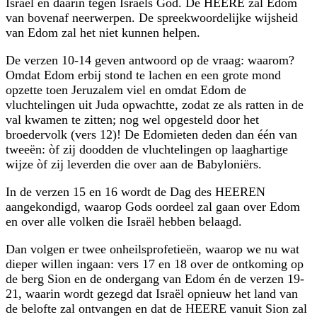
Israël en daarin tegen Israëls God. De HEERE zal Edom
van bovenaf neerwerpen. De spreekwoordelijke wijsheid
van Edom zal het niet kunnen helpen.
De verzen 10-14 geven antwoord op de vraag: waarom?
Omdat Edom erbij stond te lachen en een grote mond
opzette toen Jeruzalem viel en omdat Edom de
vluchtelingen uit Juda opwachtte, zodat ze als ratten in de
val kwamen te zitten; nog wel opgesteld door het
broedervolk (vers 12)! De Edomieten deden dan één van
tweeën: òf zij doodden de vluchtelingen op laaghartige
wijze òf zij leverden die over aan de Babyloniërs.
In de verzen 15 en 16 wordt de Dag des HEEREN
aangekondigd, waarop Gods oordeel zal gaan over Edom
en over alle volken die Israël hebben belaagd.
Dan volgen er twee onheilsprofetieën, waarop we nu wat
dieper willen ingaan: vers 17 en 18 over de ontkoming op
de berg Sion en de ondergang van Edom én de verzen 19-
21, waarin wordt gezegd dat Israël opnieuw het land van
de belofte zal ontvangen en dat de HEERE vanuit Sion zal