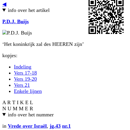
◀
info over het artikel
P.D.J. Buijs
‘Het koninkrijk zal des HEEREN zijn’
kopjes:
Indeling
Vers 17-18
Vers 19-20
Vers 21
Enkele lijnen
A R T I K E L
N U M M E R
info over het nummer
in
Vrede over Israël
,
jg.43
nr.1