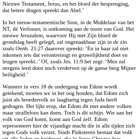
Nieuwe Testament, Jezus, en het bloed der besprenging,
dat betere dingen spreekt dan Abel.’
In het nieuw-testamentische Sion, in de Middelaar van het
NT, dé Verlosser, is ontkoming aan de toorn van God. Het
nieuwe Jeruzalem, waarvoor Hij met Zijn bloed de
grondslag heeft gelegd, zal ongenaakbaar zijn in de zin
zoals Oenb. 21:27 daarover spreekt: ‘En in haar zal niet
inkomen iets dat verontreinigt en gruwelijkheid doet en
leugen spreekt..’ Of, zoals Jes. 11:9 het zegt: ‘Men zal
nergens leed doen noch verderven op de ganse berg Mijner
heiligheid.’
Wanneer in vers 18 de ondergang van Edom wordt
getekend, moeten we in het oog houden, dat Edom zich
juist als broedervolk zo laaghartig tegen Juda heeft
gedragen. Het lijkt erop, dat Edom dit met andere volken
maar straffeloos kan doen. Toch is dit schijn. Wie aan het
volk van God komt, komt aan God zelf. Edom
representeert hier de vijandige macht die in alle tijden zich
tegen Gods volk verzet. Sinds Pinksteren bestaat dat volk
uit alle Joden en heidenen, die in Jezus Christus hun