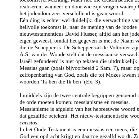
realiseren, wanneer en door wie zijn vragen waarop 
het jodendom zeer verschillend is geantwoord.
Eén ding is echter wel duidelijk: die verwachting va
heilvolle toekomst is, naar de mening van de joodse
nieuwtestamenticus David Flusser, altijd aan het jo
eigen geweest, omdat het gegeven is met de Naam v
die de Schepper is. De Schepper zal de Voltooier zij
A.S. van der Woude stelt dat de messiaanse verwach
Israël gefundeerd is niet op teksten die uitdrukkelijk
Messias gaan (zoals bijvoorbeeld 2 Sam. 7), maar o
zelfopenbaring van God, zoals die tot Mozes kwam i
woorden ‘Ik ben die Ik ben’ (Ex. 3).
Inmiddels zijn de twee centrale begrippen genoemd 
de orde moeten komen: messianisme en messias.
Messianisme is afgeleid van het hebreeuwse woord
dat gezalfde betekent. Het nieuw-testamentische woo
christos
.
In het Oude Testament is een messias een mens, die
God een opdracht krijgt en daartoe gezalfd wordt. Z