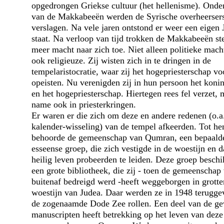
opgedrongen Griekse cultuur (het hellenisme). Onder
van de Makkabeeën werden de Syrische overheerser
verslagen. Na vele jaren ontstond er weer een eigen
staat. Na verloop van tijd trokken de Makkabeeën st
meer macht naar zich toe. Niet alleen politieke mach
ook religieuze. Zij wisten zich in te dringen in de
tempelaristocratie, waar zij het hogepriesterschap vo
opeisten. Nu verenigden zij in hun persoon het koni
en het hogepriesterschap. Hiertegen rees fel verzet, 
name ook in priesterkringen.
Er waren er die zich om deze en andere redenen (o.a
kalender-wisseling) van de tempel afkeerden. Tot he
behoorde de gemeenschap van Qumran, een bepaald
esseense groep, die zich vestigde in de woestijn en d
heilig leven probeerden te leiden. Deze groep beschi
een grote bibliotheek, die zij - toen de gemeenschap
buitenaf bedreigd werd -heeft weggeborgen in grotte
woestijn van Judea. Daar werden ze in 1948 terugge
de zogenaamde Dode Zee rollen. Een deel van de g
manuscripten heeft betrekking op het leven van deze