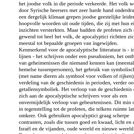
het joodse volk in die periode verkeerde. Het volk w
door Syrische heersers met zeer harde hand onderdru
een dergelijk klimaat grepen joodse geestelijke leide
hoopvolle woorden uit oude tijden, die zij met hun e
inzichten versterkten. Maar hadden de profeten zich
gewend tot heel het volk, de apocalyptici richtten zi
meestal tot bepaalde groepen van ingewijden.
Kenmerkend voor de apocalyptische litteratuur is - i
lijnen - het schrijven onder een pseudoniem, het ont
van geheimenissen die niemand kennen kan (meestal
hemelse tussenpersonen), het gebruik van symbolisch
(met name dieren als symbool voor volken of rijken)
verdeling van de geschiedenis in perioden, verder o
getallensymboliek. Het verloop van de geschiedenis 
zich aan de apocalyptische schrijvers voor als een
onvermijdelijk verloop van gebeurtenissen. Dit min 
in tegenstelling tot de profeten, die telkens ruimte la
omkeer. Ook gebruiken apocalyptici graag scherpe
contrasten, zoals die tussen goed en kwaad, licht en d
Israël en de vijanden, oude wereld en nieuwe wereld