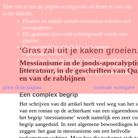
Hier ziet u hoe de pagina er ongeveer uit komt te zien als
u die afdrukt.
Plaatjes en enkele andere elementen worden niet
weergegeven.
Dit gedeelte (met rode achtergrond) wordt niet
geprint.
De uiteindelijke afdruk kan een andere
‘Gras zal uit je kaken groeien.
regellengte hebben.
Je kunt op deze pagina de breedte veranderen via
Messianisme in de joods-apocalypti
de schuine streepjes rechtsonderaan het tekstvak,
litteratuur, in de geschriften van 
maar dit heeft geen effect op de geprinte breedte.
en van de rabbijnen
print deze pagina
normale weergave
Een complex begrip
Het schrijven van dit artikel heeft veel weg van het 
van een roman op de achterkant van een sigarendoos
het begrip ‘messianisme’ wordt namelijk een zeer c
begrip aangeduid. In zeer algemene bewoordingen k
zeggen: het gaat in messianisme om een heilvolle
toekomstverwachting. Maar hoe die toekomst zich z