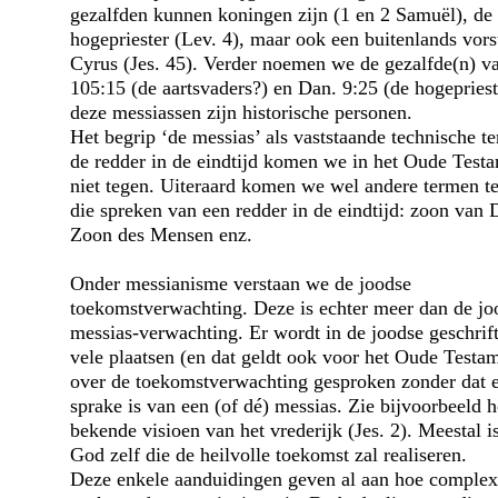
gezalfden kunnen koningen zijn (1 en 2 Samuël), de
hogepriester (Lev. 4), maar ook een buitenlands vorst
Cyrus (Jes. 45). Verder noemen we de gezalfde(n) v
105:15 (de aartsvaders?) en Dan. 9:25 (de hogepriest
deze messiassen zijn historische personen.
Het begrip ‘de messias’ als vaststaande technische t
de redder in de eindtijd komen we in het Oude Test
niet tegen. Uiteraard komen we wel andere termen t
die spreken van een redder in de eindtijd: zoon van 
Zoon des Mensen enz.
Onder messianisme verstaan we de joodse
toekomstverwachting. Deze is echter meer dan de jo
messias-verwachting. Er wordt in de joodse geschrif
vele plaatsen (en dat geldt ook voor het Oude Testa
over de toekomstverwachting gesproken zonder dat 
sprake is van een (of dé) messias. Zie bijvoorbeeld h
bekende visioen van het vrederijk (Jes. 2). Meestal i
God zelf die de heilvolle toekomst zal realiseren.
Deze enkele aanduidingen geven al aan hoe complex