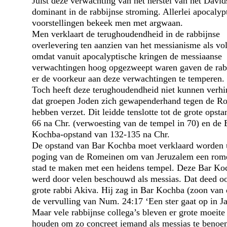
Juist deze verwachting van het herstel van het David
dominant in de rabbijnse stroming. Allerlei apocalyp
voorstellingen bekeek men met argwaan.
Men verklaart de terughoudendheid in de rabbijnse
overlevering ten aanzien van het messianisme als vol
omdat vanuit apocalyptische kringen de messiaanse
verwachtingen hoog opgezweept waren gaven de rab
er de voorkeur aan deze verwachtingen te temperen.
Toch heeft deze terughoudendheid niet kunnen verhi
dat groepen Joden zich gewapenderhand tegen de R
hebben verzet. Dit leidde tenslotte tot de grote opst
66 na Chr. (verwoesting van de tempel in 70) en de 
Kochba-opstand van 132-135 na Chr.
De opstand van Bar Kochba moet verklaard worden u
poging van de Romeinen om van Jeruzalem een rom
stad te maken met een heidens tempel. Deze Bar Ko
werd door velen beschouwd als messias. Dat deed o
grote rabbi Akiva. Hij zag in Bar Kochba (zoon van d
de vervulling van Num. 24:17 ‘Een ster gaat op in Ja
Maar vele rabbijnse collega’s bleven er grote moeit
houden om zo concreet iemand als messias te benoe