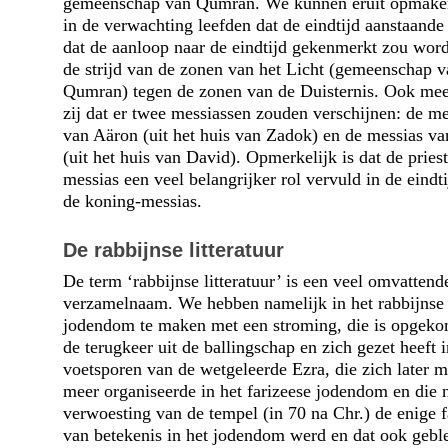
gemeenschap van Qumran. We kunnen eruit opmaken
in de verwachting leefden dat de eindtijd aanstaande
dat de aanloop naar de eindtijd gekenmerkt zou wor
de strijd van de zonen van het Licht (gemeenschap v
Qumran) tegen de zonen van de Duisternis. Ook me
zij dat er twee messiassen zouden verschijnen: de me
van Aäron (uit het huis van Zadok) en de messias van
(uit het huis van David). Opmerkelijk is dat de priest
messias een veel belangrijker rol vervuld in de eindt
de koning-messias.
De rabbijnse litteratuur
De term ‘rabbijnse litteratuur’ is een veel omvattend
verzamelnaam. We hebben namelijk in het rabbijnse
jodendom te maken met een stroming, die is opgek
de terugkeer uit de ballingschap en zich gezet heeft 
voetsporen van de wetgeleerde Ezra, die zich later m
meer organiseerde in het farizeese jodendom en die 
verwoesting van de tempel (in 70 na Chr.) de enige f
van betekenis in het jodendom werd en dat ook gebl