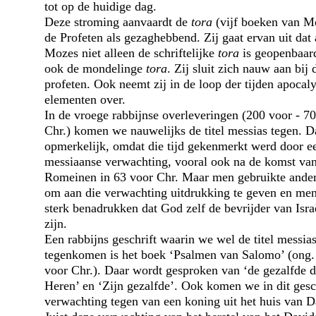
tot op de huidige dag.
Deze stroming aanvaardt de
tora
(vijf boeken van M
de Profeten als gezaghebbend. Zij gaat ervan uit dat
Mozes niet alleen de schriftelijke
tora
is geopenbaar
ook de mondelinge
tora
. Zij sluit zich nauw aan bij 
profeten. Ook neemt zij in de loop der tijden apocal
elementen over.
In de vroege rabbijnse overleveringen (200 voor - 70
Chr.) komen we nauwelijks de titel messias tegen. Da
opmerkelijk, omdat die tijd gekenmerkt werd door ee
messiaanse verwachting, vooral ook na de komst va
Romeinen in 63 voor Chr. Maar men gebruikte andere
om aan die verwachting uitdrukking te geven en men
sterk benadrukken dat God zelf de bevrijder van Isra
zijn.
Een rabbijns geschrift waarin we wel de titel messia
tegenkomen is het boek ‘Psalmen van Salomo’ (ong.
voor Chr.). Daar wordt gesproken van ‘de gezalfde d
Heren’ en ‘Zijn gezalfde’. Ook komen we in dit gesc
verwachting tegen van een koning uit het huis van D