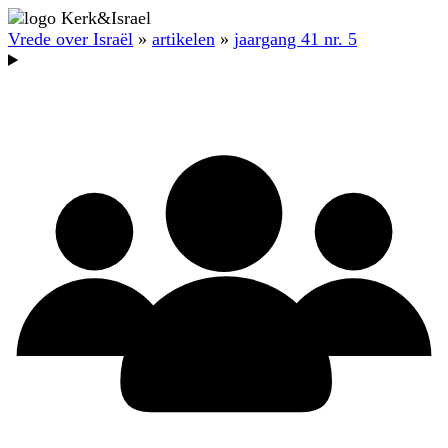
Vrede over Israël
»
artikelen
»
jaargang 41 nr. 5