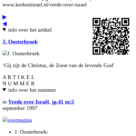
www.kerkenisrael.nl/vrede-over-israel
▶
◀
info over het artikel
J. Oosterbroek
‘Gij zijt de Christus, de Zoon van de levende God’
A R T I K E L
N U M M E R
info over het nummer
in
Vrede over Israël
,
jg.41
nr.5
september 1997
J. Oosterbroek: