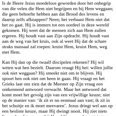
Is de Heere Jezus moedeloos geworden door het onbegrip
van die velen die Hem niet begrijpen en bij Hem weggaan;
die geen behoefte hebben aan dat Brood des levens en
daarop zelfs afknappen? Neen; het verbaast Hem niet dat
het zo gaat. Hij is immers tot een oordeel in deze wereld
gekomen. Hij weet dat de mensen zich aan Hem zullen
ergeren. Hij houdt vast aan Zijn opdracht. Hij houdt vast
aan de weg van het kruis, ook al weet Hij dat de schare
straks massaal zal roepen: kruist Hem, kruist Hem, weg
met Hem.
Kan Hij dan op die twaalf discipelen rekenen? Hij wil
weten wat hen bezielt. Daarom vraagt Hij het: willen jullie
ook niet weggaan? Hij smeekt niet om te blijven. Hij
spoort hen ook niet om heen te gaan. Hij vraagt en het
Grieks laat ons zien dat de Meester op Zijn vraag een
ontkennend antwoord verwacht. Maar het antwoord dat
komt moet het gevolg zijn van een vrijwillige keuze; niet
op de manier van: ‘ik zit er nu eenmaal aan vast; ik zit in
het schuitje en ik moet meevaren’. Jezus dringt wel aan op
een besliste keuze, maar Hij dwingt nooit. Hij ziet niets