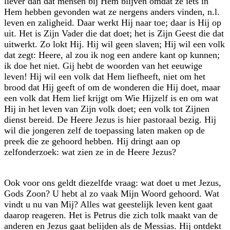
liever dan dat mensen bij Hem blijven omdat ze iets in
Hem hebben gevonden wat ze nergens anders vinden, n.l.
leven en zaligheid. Daar werkt Hij naar toe; daar is Hij op
uit. Het is Zijn Vader die dat doet; het is Zijn Geest die dat
uitwerkt. Zo lokt Hij. Hij wil geen slaven; Hij wil een volk
dat zegt: Heere, al zou ik nog een andere kant op kunnen;
ik doe het niet. Gij hebt de woorden van het eeuwige
leven! Hij wil een volk dat Hem liefheeft, niet om het
brood dat Hij geeft of om de wonderen die Hij doet, maar
een volk dat Hem lief krijgt om Wie Hijzelf is en om wat
Hij in het leven van Zijn volk doet; een volk tot Zijnen
dienst bereid. De Heere Jezus is hier pastoraal bezig. Hij
wil die jongeren zelf de toepassing laten maken op de
preek die ze gehoord hebben. Hij dringt aan op
zelfonderzoek: wat zien ze in de Heere Jezus?
Ook voor ons geldt diezelfde vraag: wat doet u met Jezus,
Gods Zoon? U hebt al zo vaak Mijn Woord gehoord. Wat
vindt u nu van Mij? Alles wat geestelijk leven kent gaat
daarop reageren. Het is Petrus die zich tolk maakt van de
anderen en Jezus gaat belijden als de Messias. Hij ontdekt