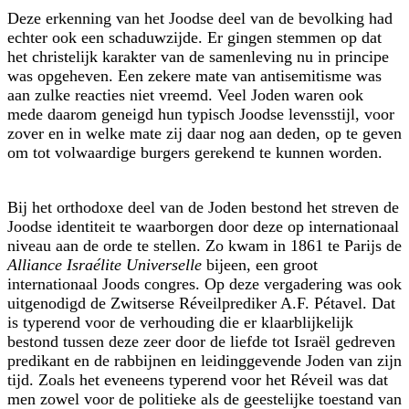
Deze erkenning van het Joodse deel van de bevolking had
echter ook een schaduwzijde. Er gingen stemmen op dat
het christelijk karakter van de samenleving nu in principe
was opgeheven. Een zekere mate van antisemitisme was
aan zulke reacties niet vreemd. Veel Joden waren ook
mede daarom geneigd hun typisch Joodse levensstijl, voor
zover en in welke mate zij daar nog aan deden, op te geven
om tot volwaardige burgers gerekend te kunnen worden.
Bij het orthodoxe deel van de Joden bestond het streven de
Joodse identiteit te waarborgen door deze op internationaal
niveau aan de orde te stellen. Zo kwam in 1861 te Parijs de
Alliance Israélite Universelle
bijeen, een groot
internationaal Joods congres. Op deze vergadering was ook
uitgenodigd de Zwitserse Réveilprediker A.F. Pétavel. Dat
is typerend voor de verhouding die er klaarblijkelijk
bestond tussen deze zeer door de liefde tot Israël gedreven
predikant en de rabbijnen en leidinggevende Joden van zijn
tijd. Zoals het eveneens typerend voor het Réveil was dat
men zowel voor de politieke als de geestelijke toestand van