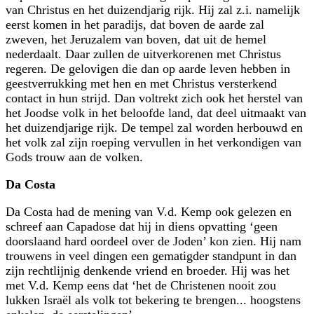
van Christus en het duizendjarig rijk. Hij zal z.i. namelijk
eerst komen in het paradijs, dat boven de aarde zal
zweven, het Jeruzalem van boven, dat uit de hemel
nederdaalt. Daar zullen de uitverkorenen met Christus
regeren. De gelovigen die dan op aarde leven hebben in
geestverrukking met hen en met Christus versterkend
contact in hun strijd. Dan voltrekt zich ook het herstel van
het Joodse volk in het beloofde land, dat deel uitmaakt van
het duizendjarige rijk. De tempel zal worden herbouwd en
het volk zal zijn roeping vervullen in het verkondigen van
Gods trouw aan de volken.
Da Costa
Da Costa had de mening van V.d. Kemp ook gelezen en
schreef aan Capadose dat hij in diens opvatting ‘geen
doorslaand hard oordeel over de Joden’ kon zien. Hij nam
trouwens in veel dingen een gematigder standpunt in dan
zijn rechtlijnig denkende vriend en broeder. Hij was het
met V.d. Kemp eens dat ‘het de Christenen nooit zou
lukken Israël als volk tot bekering te brengen... hoogstens