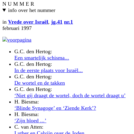
N U M M E R
info over het nummer
in
Vrede over Israël
,
jg.41
nr.1
februari 1997
G.C. den Hertog:
Een smartelijk schisma...
G.C. den Hertog:
In de eerste plaats voor Israël...
G.C. den Hertog:
De wortel en de takken
G.C. den Hertog:
‘Niet gij draagt de wortel, doch de wortel draagt u’
H. Biesma:
‘Blinde Synagoge’ en ‘Ziende Kerk’?
H. Biesma:
‘Zijn bloed ...’
C. van Atten:
Luther en Calvijn over de Joden