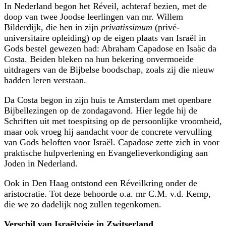
In Nederland begon het Réveil, achteraf bezien, met de
doop van twee Joodse leerlingen van mr. Willem
Bilderdijk, die hen in zijn
privatissimum
(privé-
universitaire opleiding) op de eigen plaats van Israël in
Gods bestel gewezen had: Abraham Capadose en Isaäc da
Costa. Beiden bleken na hun bekering onvermoeide
uitdragers van de Bijbelse boodschap, zoals zij die nieuw
hadden leren verstaan.
Da Costa begon in zijn huis te Amsterdam met openbare
Bijbellezingen op de zondagavond. Hier legde hij de
Schriften uit met toespitsing op de persoonlijke vroomheid,
maar ook vroeg hij aandacht voor de concrete vervulling
van Gods beloften voor Israël. Capadose zette zich in voor
praktische hulpverlening en Evangelieverkondiging aan
Joden in Nederland.
Ook in Den Haag ontstond een Réveilkring onder de
aristocratie. Tot deze behoorde o.a. mr C.M. v.d. Kemp,
die we zo dadelijk nog zullen tegenkomen.
Verschil van Israëlvisie in Zwitserland