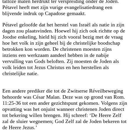
talloze malen herdrukt ter verspreiding onder de Joden.
Pétavel heeft met zijn vurige evangelisatiedrang een
blijvende indruk op Capadose gemaakt.
Pétavel geloofde dat het herstel van Israël als natie in zijn
dagen zou plaatsvinden. Hoewel hij zich ook richtte op de
Joodse enkeling, hield hij zich vooral bezig met de vraag
hoe het volk in zijn geheel bij de christelijke boodschap
betrokken kon worden. De christenen moesten zijns
inziens een werkzaam aandeel hebben in de nabije
vervulling van Gods beloften. Zij moesten de Joden als
volk leiden tot Jezus Christus en hen herstellen als
christelijke natie.
Een andere prediker die tot de Zwitserse Réveilbeweging
behoorde was César Malan. Deze was op grond van Rom.
11:25-36 tot een ander gezichtspunt gekomen. Volgens zijn
opvatting was het onjuist wanneer christenen Joden direct
tot bekering willen brengen. Hij schreef: ‘De Heere Zelf
zal de sluier wegnemen; God Zelf zal de Joden bekeren tot
de Heere Jezus.’