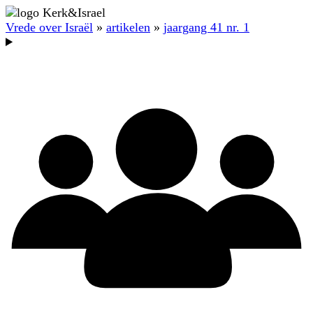
Vrede over Israël
»
artikelen
»
jaargang 41 nr. 1