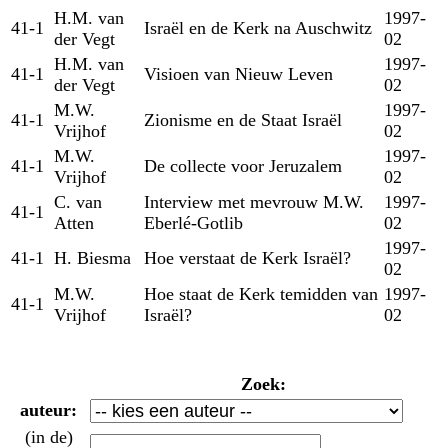
H.M. van
1997-
41-1
Israël en de Kerk na Auschwitz
der Vegt
02
H.M. van
1997-
41-1
Visioen van Nieuw Leven
der Vegt
02
M.W.
1997-
41-1
Zionisme en de Staat Israël
Vrijhof
02
M.W.
1997-
41-1
De collecte voor Jeruzalem
Vrijhof
02
C. van
Interview met mevrouw M.W.
1997-
41-1
Atten
Eberlé-Gotlib
02
1997-
41-1
H. Biesma
Hoe verstaat de Kerk Israël?
02
M.W.
Hoe staat de Kerk temidden van
1997-
41-1
Vrijhof
Israël?
02
Zoek:
auteur:
(in de)