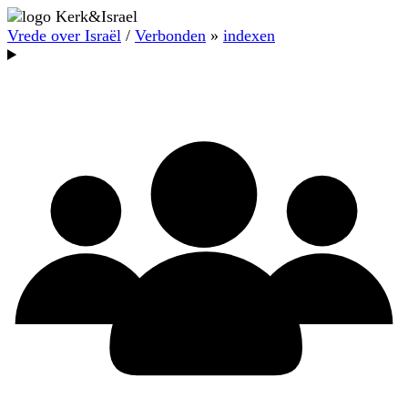
Vrede over Israël
/
Verbonden
»
indexen