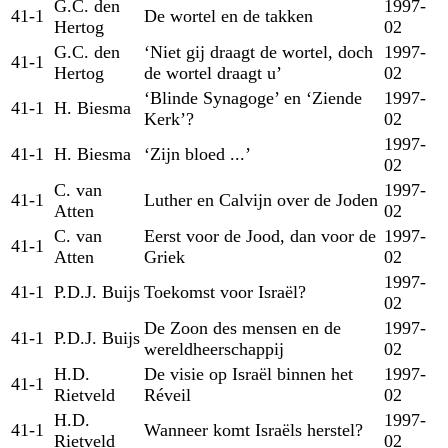
G.C. den
1997-
41-1
De wortel en de takken
Hertog
02
G.C. den
‘Niet gij draagt de wortel, doch
1997-
41-1
Hertog
de wortel draagt u’
02
‘Blinde Synagoge’ en ‘Ziende
1997-
41-1
H. Biesma
Kerk’?
02
1997-
41-1
H. Biesma
‘Zijn bloed ...’
02
C. van
1997-
41-1
Luther en Calvijn over de Joden
Atten
02
C. van
Eerst voor de Jood, dan voor de
1997-
41-1
Atten
Griek
02
1997-
41-1
P.D.J. Buijs
Toekomst voor Israël?
02
De Zoon des mensen en de
1997-
41-1
P.D.J. Buijs
wereldheerschappij
02
H.D.
De visie op Israël binnen het
1997-
41-1
Rietveld
Réveil
02
H.D.
1997-
41-1
Wanneer komt Israëls herstel?
Rietveld
02