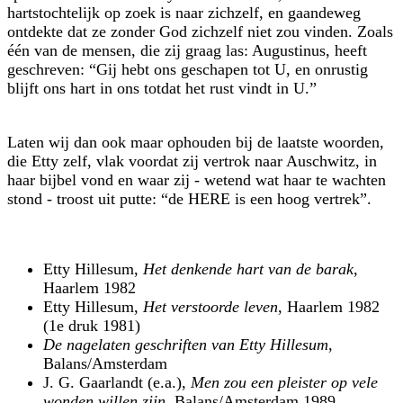
hartstochtelijk op zoek is naar zichzelf, en gaandeweg
ontdekte dat ze zonder God zichzelf niet zou vinden. Zoals
één van de mensen, die zij graag las: Augustinus, heeft
geschreven:
Gij hebt ons geschapen tot U, en onrustig
blijft ons hart in ons totdat het rust vindt in U.
Laten wij dan ook maar ophouden bij de laatste woorden,
die Etty zelf, vlak voordat zij vertrok naar Auschwitz, in
haar bijbel vond en waar zij - wetend wat haar te wachten
stond - troost uit putte:
de HERE is een hoog vertrek
.
Etty Hillesum,
Het denkende hart van de barak
,
Haarlem 1982
Etty Hillesum,
Het verstoorde leven
, Haarlem 1982
(1e druk 1981)
De nagelaten geschriften van Etty Hillesum
,
Balans/Amsterdam
J. G. Gaarlandt (e.a.),
Men zou een pleister op vele
wonden willen zijn
, Balans/Amsterdam 1989