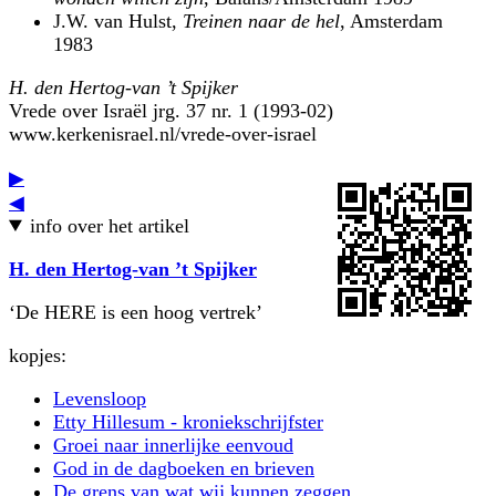
J.W. van Hulst,
Treinen naar de hel
, Amsterdam
1983
H. den Hertog-van ’t Spijker
Vrede over Israël jrg. 37 nr. 1 (1993-02)
www.kerkenisrael.nl/vrede-over-israel
▶
◀
info over het artikel
H. den Hertog-van ’t Spijker
‘De HERE is een hoog vertrek’
kopjes:
Levensloop
Etty Hillesum - kroniekschrijfster
Groei naar innerlijke eenvoud
God in de dagboeken en brieven
De grens van wat wij kunnen zeggen