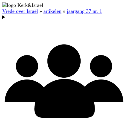
Vrede over Israël
»
artikelen
»
jaargang 37 nr. 1