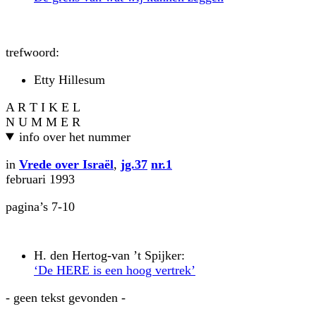
trefwoord:
Etty Hillesum
A R T I K E L
N U M M E R
info over het nummer
in
Vrede over Israël
,
jg.37
nr.1
februari 1993
pagina’s 7-10
H. den Hertog-van ’t Spijker:
‘De HERE is een hoog vertrek’
- geen tekst gevonden -