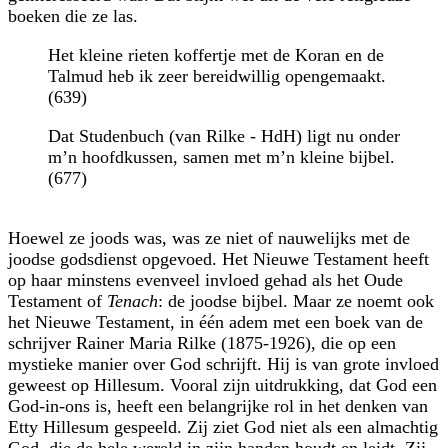
boeken die ze las.
Het kleine rieten koffertje met de Koran en de
Talmud heb ik zeer bereidwillig opengemaakt.
(639)
Dat Studenbuch (van Rilke - HdH) ligt nu onder
m’n hoofdkussen, samen met m’n kleine bijbel.
(677)
Hoewel ze joods was, was ze niet of nauwelijks met de
joodse godsdienst opgevoed. Het Nieuwe Testament heeft
op haar minstens evenveel invloed gehad als het Oude
Testament of
Tenach
: de joodse bijbel. Maar ze noemt ook
het Nieuwe Testament, in één adem met een boek van de
schrijver Rainer Maria Rilke (1875-1926), die op een
mystieke manier over God schrijft. Hij is van grote invloed
geweest op Hillesum. Vooral zijn uit­drukking, dat God een
God-in-ons is, heeft een belangrijke rol in het denken van
Etty Hillesum gespeeld. Zij ziet God niet als een almachtig
God, die de hele wereld in zijn handen houdt en leidt. Zij