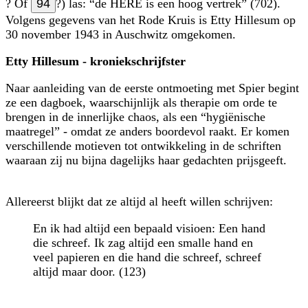
? Of
94
?) las:
de HERE is een hoog vertrek
(702).
Volgens gegevens van het Rode Kruis is Etty Hillesum op
30 november 1943 in Auschwitz omgekomen.
Etty Hillesum - kroniekschrijfster
Naar aanleiding van de eerste ontmoeting met Spier begint
ze een dagboek, waarschijnlijk als therapie om orde te
brengen in de innerlijke chaos, als een
hygiënische
maatregel
- omdat ze anders boordevol raakt. Er komen
verschillende motieven tot ontwikkeling in de schriften
waaraan zij nu bijna dagelijks haar gedachten prijsgeeft.
Allereerst blijkt dat ze altijd al heeft willen schrijven:
En ik had altijd een bepaald visioen: Een hand
die schreef. Ik zag altijd een smalle hand en
veel papieren en die hand die schreef, schreef
altijd maar door. (123)