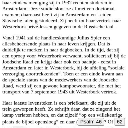
haar eindexamen ging zij in 1932 rechten studeren in
Amsterdam. Deze studie sloot ze af met een doctoraal
examen; daarnaast heeft zij in Amsterdam en Leiden
Slavische talen gestudeerd. Zij heeft tot haar vertrek naar
Westerbork privé-lessen gegeven in de Russische taal.
Vanaf 1941 zal de handleeskundige Julius Spier een
allesbeheersende plaats in haar leven krijgen. Dat is
duidelijk te merken in haar dagboeken. In de tijd, dat zij
een oproep voor Westerbork verwacht, solliciteert zij bij de
Joodsche Raad en krijgt daar ook een baantje - eerst in
Amsterdam en later in Westerbork, bij de afdeling
sociale
verzorging doortrekkenden
. Toen er een einde kwam aan
de speciale status van de medewerkers van de Joodsche
Raad, werd zij een gewone kampbewoonster, die met het
transport van 7 september 1943 uit Westerbork vertrok.
Haar laatste levensteken is een briefkaart, die zij uit de
trein geworpen heeft. Ze schrijft daar, dat ze zingend het
kamp verlaten hebben, en dat zijzelf
op een willekeurige
plaats de bijbel opensloeg
en daar (
Psalm 46
? Of
62