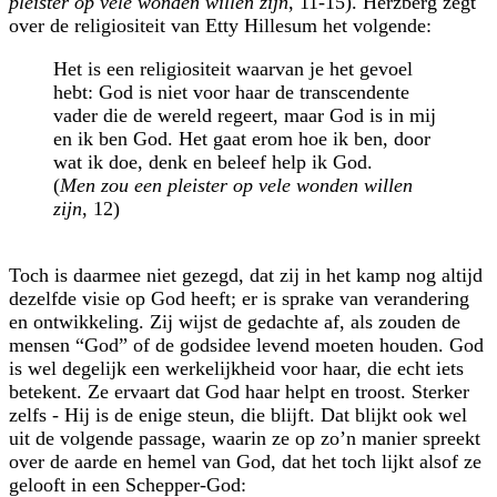
pleister op vele wonden willen zijn
, 11-15). Herzberg zegt
over de religiositeit van Etty Hillesum het volgende:
Het is een religiositeit waarvan je het gevoel
hebt: God is niet voor haar de transcendente
vader die de wereld regeert, maar God is in mij
en ik ben God. Het gaat erom hoe ik ben, door
wat ik doe, denk en beleef help ik God.
(
Men zou een pleister op vele wonden willen
zijn
, 12)
Toch is daarmee niet gezegd, dat zij in het kamp nog altijd
dezelfde visie op God heeft; er is sprake van verandering
en ontwikkeling. Zij wijst de gedachte af, als zouden de
mensen
God
of de godsidee levend moeten houden. God
is wel degelijk een werkelijkheid voor haar, die echt iets
betekent. Ze ervaart dat God haar helpt en troost. Sterker
zelfs - Hij is de enige steun, die blijft. Dat blijkt ook wel
uit de volgende passage, waarin ze op zo’n manier spreekt
over de aarde en hemel van God, dat het toch lijkt alsof ze
gelooft in een Schepper-God: