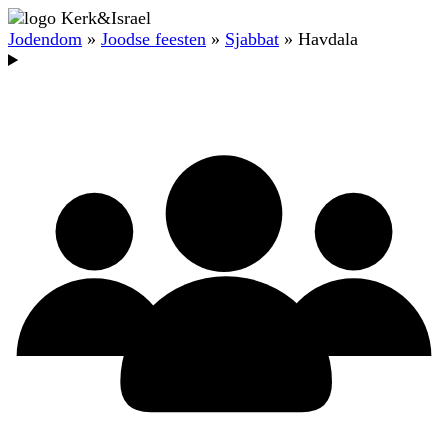
Jodendom
»
Joodse feesten
»
Sjabbat
» Havdala