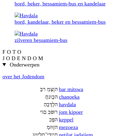
bord, beker, bessamiem-bus en kandelaar
bord, kandelaar, beker en bessamiem-bus
zilveren bessamiem-bus
F O T O
J O D E N D O M
Onderwerpen
over het Jodendom
בַּר מִצְוָה
bar mitswa
חֲנוּכָּה
chanoeka
הַבְדָּלָה
havdala
יוֹם כִּפּוּר
jom kipoer
כִּפָּה
keppel
מְזוּזָה
mezoeza
נְטילַת־יַדַיִים
netilat jadajiem