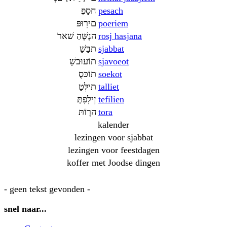
פֶּסַח
pesach
פּוּרִים
poeriem
רֹאשׁ הַשָּׁנָה
rosj hasjana
שַׁבָּת
sjabbat
שָׁבוּעוֹת
sjavoeot
סֻכּוֹת
soekot
טַלִּית
talliet
תְּפִלִּין
tefilien
תּוֹרָה
tora
kalender
lezingen voor sjabbat
lezingen voor feestdagen
koffer met Joodse dingen
- geen tekst gevonden -
snel naar...