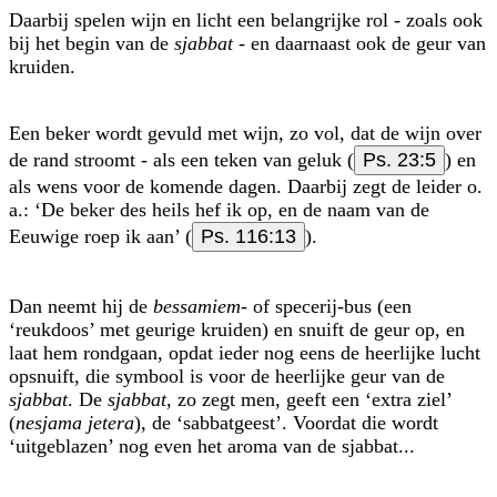
Daarbij spelen wijn en licht een belangrijke rol - zoals ook
bij het begin van de
sjabbat
- en daarnaast ook de geur van
kruiden.
Een beker wordt gevuld met wijn, zo vol, dat de wijn over
de rand stroomt - als een teken van geluk (
Ps. 23:5
) en
als wens voor de komende dagen. Daarbij zegt de leider o.
a.: ‘De beker des heils hef ik op, en de naam van de
Eeuwige roep ik aan’ (
Ps. 116:13
).
Dan neemt hij de
bessamiem
- of specerij-bus (een
‘reukdoos’ met geurige kruiden) en snuift de geur op, en
laat hem rondgaan, opdat ieder nog eens de heerlijke lucht
opsnuift, die symbool is voor de heerlijke geur van de
sjabbat
. De
sjabbat
, zo zegt men, geeft een ‘extra ziel’
(
nesjama jetera
), de ‘sabbatgeest’. Voordat die wordt
‘uitgeblazen’ nog even het aroma van de sjabbat...