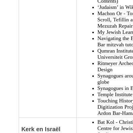
Contents)
‘Judaism’ in Wi
Machon Or - To
Scroll, Tefillin 
Mezuzah Repair
My Jewish Lear
Navigating the B
Bar mitzvah tut
Qumran Institute
Universiteit Gr
Ritmeyer Archeo
Design
Synagogues aro
globe
Synagogues in 
Temple Institute
Touching Histor
Digitization Pro
Ardon Bar-Ham
Bat Kol - Christ
Centre for Jewi
Kerk en Israël