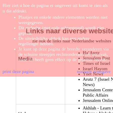
Hier ziet u hoe de pagina er ongeveer uit komt te zien als
u die afdrukt.
Plaatjes en enkele andere elementen worden niet
weergegeven.
Dit gedeelte (met rode achtergrond) wordt niet
Links naar diverse websit
geprint.
De uiteindelijke afdruk kan een andere
zie ook de
links naar Nederlandse websites
regellengte hebben.
Je kunt op deze pagina de breedte veranderen via
Ha’Aretz
de schuine streepjes rechtsonderaan het tekstvak,
Jerusalem Post
Media
maar dit heeft geen effect op de geprinte breedte.
Times of Israel
Israel Hayom
print deze pagina
normale weergave
Ynet News
Arutz 7 (Israel 
News)
Jerusalem Cente
Public Affairs
Jerusalem Onlin
Akhlah - Learn 