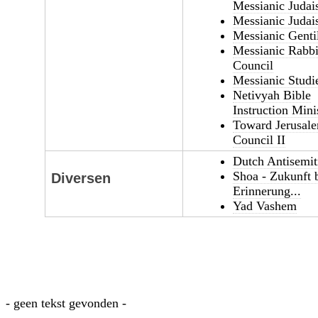
Messianic Juda
Messianic Juda
Messianic Genti
Messianic Rabbi
Council
Messianic Studi
Netivyah Bible
Instruction Mini
Toward Jerusal
Council II
Dutch Antisemi
Shoa - Zukunft 
Diversen
Erinnerung...
Yad Vashem
- geen tekst gevonden -