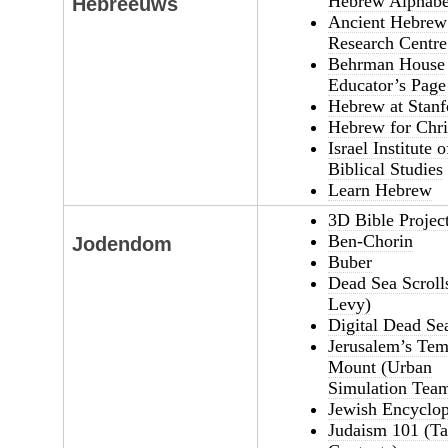
Hebrew Alphabe
Hebreeuws
Ancient Hebrew
Research Centre
Behrman House
Educator’s Page
Hebrew at Stanf
Hebrew for Chri
Israel Institute o
Biblical Studies
Learn Hebrew
3D Bible Projec
Ben-Chorin
Jodendom
Buber
Dead Sea Scroll
Levy)
Digital Dead Sea
Jerusalem’s Tem
Mount (Urban
Simulation Tea
Jewish Encyclo
Judaism 101 (Ta