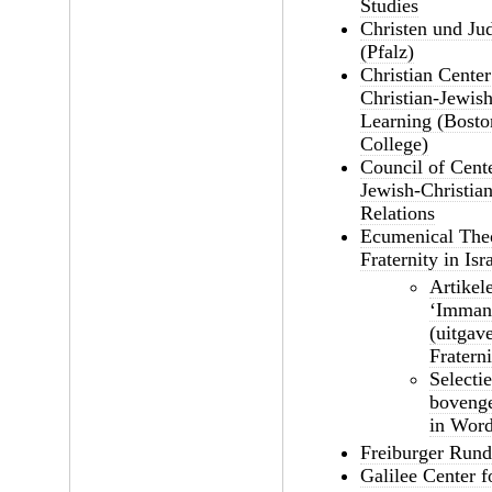
Studies
Christen und Ju
(Pfalz)
Christian Center
Christian-Jewis
Learning (Bosto
College)
Council of Cent
Jewish-Christia
Relations
Ecumenical The
Fraternity in Isr
Artikele
‘Imman
(uitgav
Fraterni
Selectie
boveng
in Word
Freiburger Rund
Galilee Center f