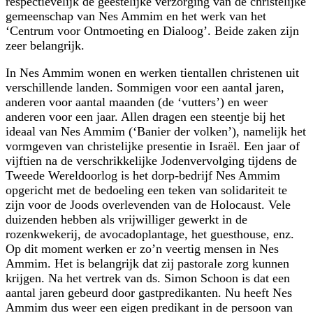
respectievelijk de geestelijke verzorging van de christelijke
gemeenschap van Nes Ammim en het werk van het
‘Centrum voor Ontmoeting en Dialoog’. Beide zaken zijn
zeer belangrijk.
In Nes Ammim wonen en werken tientallen christenen uit
verschillende landen. Sommigen voor een aantal jaren,
anderen voor aantal maanden (de ‘vutters’) en weer
anderen voor een jaar. Allen dragen een steentje bij het
ideaal van Nes Ammim (‘Banier der volken’), namelijk het
vormgeven van christelijke presentie in Israël. Een jaar of
vijftien na de verschrikkelijke Jodenvervolging tijdens de
Tweede Wereldoorlog is het dorp-bedrijf Nes Ammim
opgericht met de bedoeling een teken van solidariteit te
zijn voor de Joods overlevenden van de Holocaust. Vele
duizenden hebben als vrijwilliger gewerkt in de
rozenkwekerij, de avocadoplantage, het guesthouse, enz.
Op dit moment werken er zo’n veertig mensen in Nes
Ammim. Het is belangrijk dat zij pastorale zorg kunnen
krijgen. Na het vertrek van ds. Simon Schoon is dat een
aantal jaren gebeurd door gastpredikanten. Nu heeft Nes
Ammim dus weer een eigen predikant in de persoon van