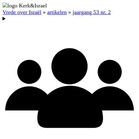
Vrede over Israël
»
artikelen
»
jaargang 53 nr. 2