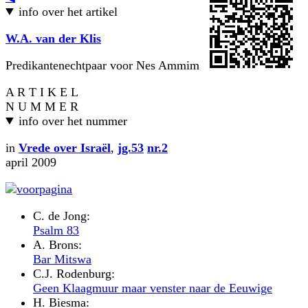
info over het artikel
W.A. van der Klis
Predikantenechtpaar voor Nes Ammim
A R T I K E L
N U M M E R
info over het nummer
in
Vrede over Israël
,
jg.53
nr.2
april 2009
C. de Jong:
Psalm 83
A. Brons:
Bar Mitswa
C.J. Rodenburg:
Geen Klaagmuur maar venster naar de Eeuwige
H. Biesma: