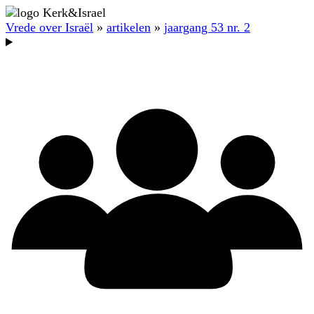
Vrede over Israël
»
artikelen
»
jaargang 53 nr. 2