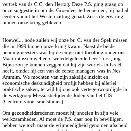
vertrek van ds C.C. den Hertog. Deze P.S. ging graag op
onze suggestie in om ds. Groenleer te benoemen; hij had al
eerder vanuit het Westen zitting gehad. Zo is de ervaring
binnen onze kring gebleven.
Hoewel... node zullen wij onze br. C. van der Spek missen
die in 1999 binnen onze kring kwam. Naast de beide
penningmeesters was hij de enige niet-theoloog onder ons.
Maar intussen wel een ‘weledelgeleerde heer’: drs., ing.
Bijna zou je kunnen zeggen dat hij zijn wortels in Israël
heeft, omdat hij een van de eerste managers was in Nes
Ammim. We mochten van zijn zakelijk inzicht en
economische deskun­dig­heid profijt hebben bij allerlei
praktische zaken, terwijl hij ons ook vertegen­woordigde in
de werkgroep Messiasbelijdende Joden van het CIS
(Centrum voor Israëlstudies).
Om gezondheidsredenen moest hij snoeien in zijn vele
werkzaamheden. Al moet de P.S. daar nog in bewilligen,
hebben we toch maar de vrijmoedigheid genomen afscheid