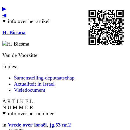
▶
◀
info over het artikel
H. Biesma
Van de Voorzitter
kopjes:
Samenstelling deputaatschap
Actualiteit in Israel
Visiedocument
A R T I K E L
N U M M E R
info over het nummer
in
Vrede over Israël
,
jg.53
nr.2