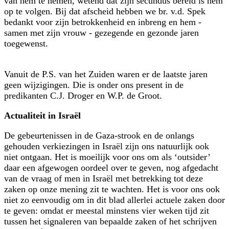
van hem te nemen, wetend dat zijn secundus bereid is hem
op te volgen. Bij dat afscheid hebben we br. v.d. Spek
bedankt voor zijn betrokkenheid en inbreng en hem -
samen met zijn vrouw - gezegende en gezonde jaren
toegewenst.
Vanuit de P.S. van het Zuiden waren er de laatste jaren
geen wijzigingen. Die is onder ons present in de
predikanten C.J. Droger en W.P. de Groot.
Actualiteit in Israël
De gebeurtenissen in de Gaza-strook en de onlangs
gehouden verkiezingen in Israël zijn ons natuurlijk ook
niet ontgaan. Het is moeilijk voor ons om als ‘outsider’
daar een afgewogen oordeel over te geven, nog afgedacht
van de vraag of men in Israël met betrekking tot deze
zaken op onze mening zit te wachten. Het is voor ons ook
niet zo eenvoudig om in dit blad allerlei actuele zaken door
te geven: omdat er meestal minstens vier weken tijd zit
tussen het signaleren van bepaalde zaken of het schrijven