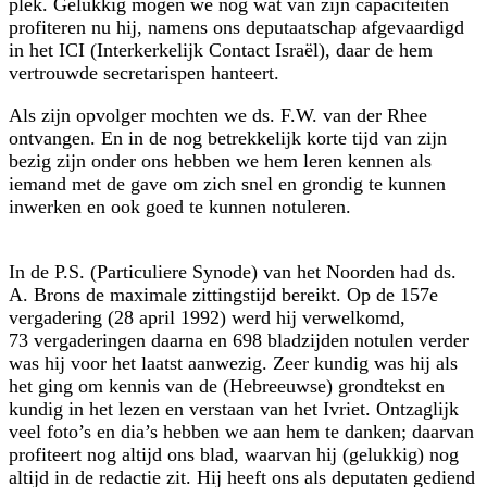
plek. Gelukkig mogen we nog wat van zijn capaciteiten
profiteren nu hij, namens ons deputaatschap afgevaardigd
in het ICI (Interkerkelijk Contact Israël), daar de hem
vertrouwde secretarispen hanteert.
Als zijn opvolger mochten we ds. F.W. van der Rhee
ontvangen. En in de nog betrekkelijk korte tijd van zijn
bezig zijn onder ons hebben we hem leren kennen als
iemand met de gave om zich snel en grondig te kunnen
inwerken en ook goed te kunnen notuleren.
In de P.S. (Particuliere Synode) van het Noorden had ds.
A. Brons de maximale zittingstijd bereikt. Op de 157e
vergadering (28 april 1992) werd hij verwelkomd,
73 vergaderingen daarna en 698 bladzijden notulen verder
was hij voor het laatst aanwezig. Zeer kundig was hij als
het ging om kennis van de (Hebreeuwse) grondtekst en
kundig in het lezen en verstaan van het Ivriet. Ontzaglijk
veel foto’s en dia’s hebben we aan hem te danken; daarvan
profiteert nog altijd ons blad, waarvan hij (gelukkig) nog
altijd in de redactie zit. Hij heeft ons als deputaten gediend