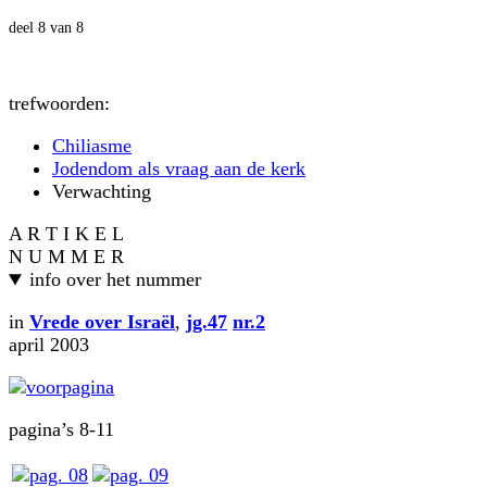
deel 8 van 8
trefwoorden:
Chiliasme
Jodendom als vraag aan de kerk
Verwachting
A R T I K E L
N U M M E R
info over het nummer
in
Vrede over Israël
,
jg.47
nr.2
april 2003
pagina’s 8-11