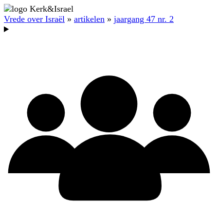
Vrede over Israël
»
artikelen
»
jaargang 47 nr. 2