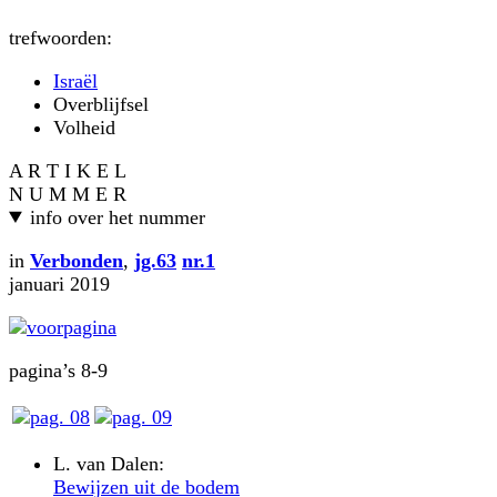
trefwoorden:
Israël
Overblijfsel
Volheid
A R T I K E L
N U M M E R
info over het nummer
in
Verbonden
,
jg.63
nr.1
januari 2019
pagina’s 8-9
L. van Dalen:
Bewijzen uit de bodem