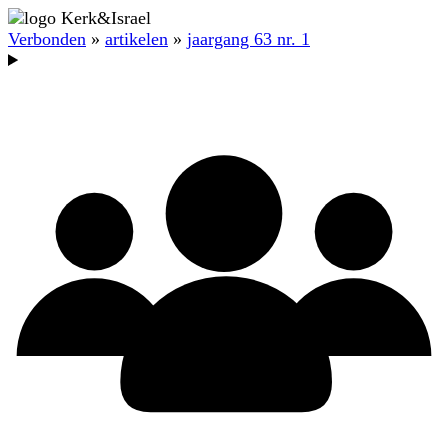
Verbonden
»
artikelen
»
jaargang 63 nr. 1