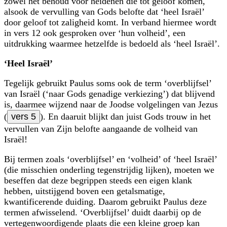
zowel het behoud voor heidenen die tot geloof komen,
alsook de vervulling van Gods belofte dat ‘heel Israël’
door geloof tot zaligheid komt. In verband hiermee wordt
in vers 12 ook gesproken over ‘hun volheid’, een
uitdrukking waarmee hetzelfde is bedoeld als ‘heel Israël’.
‘Heel Israël’
Tegelijk gebruikt Paulus soms ook de term ‘overblijfsel’
van Israël (‘naar Gods genadige verkiezing’) dat blijvend
is, daarmee wijzend naar de Joodse volgelingen van Jezus
(
vers 5
). En daaruit blijkt dan juist Gods trouw in het
vervullen van Zijn belofte aangaande de volheid van
Israël!
Bij termen zoals ‘overblijfsel’ en ‘volheid’ of ‘heel Israël’
(die misschien onderling tegenstrijdig lijken), moeten we
beseffen dat deze begrippen steeds een eigen klank
hebben, uitstijgend boven een getalsmatige,
kwantificerende duiding. Daarom gebruikt Paulus deze
termen afwisselend. ‘Overblijfsel’ duidt daarbij op de
vertegenwoordigende plaats die een kleine groep kan