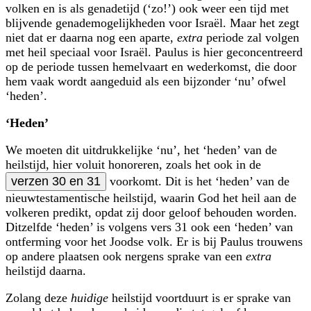
volken en is als genadetijd (‘zo!’) ook weer een tijd met
blijvende genade­mogelijkheden voor Israël. Maar het zegt
niet dat er daarna nog een aparte,
extra
periode zal volgen
met heil speciaal voor Israël. Paulus is hier geconcentreerd
op de periode tussen hemelvaart en wederkomst, die door
hem vaak wordt aangeduid als een bijzonder ‘nu’ ofwel
‘heden’.
‘Heden’
We moeten dit uitdrukkelijke ‘nu’, het ‘heden’ van de
heilstijd, hier voluit honoreren, zoals het ook in de
verzen 30 en 31
voorkomt. Dit is het ‘heden’ van de
nieuwtestamentische heilstijd, waarin God het heil aan de
volkeren predikt, opdat zij door geloof behouden worden.
Ditzelfde ‘heden’ is volgens vers 31 ook een ‘heden’ van
ontferming voor het Joodse volk. Er is bij Paulus trouwens
op andere plaatsen ook nergens sprake van een
extra
heilstijd daarna.
Zolang deze
huidige
heilstijd voortduurt is er sprake van