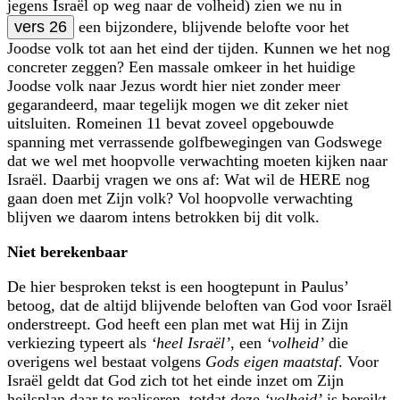
jegens Israël op weg naar de volheid) zien we nu in
vers 26
een bijzondere, blijvende belofte voor het
Joodse volk tot aan het eind der tijden. Kunnen we het nog
concreter zeggen? Een massale omkeer in het huidige
Joodse volk naar Jezus wordt hier niet zonder meer
gegaran­deerd, maar tegelijk mogen we dit zeker niet
uitsluiten. Romeinen 11 bevat zoveel opgebouwde
spanning met verrassende golfbewegingen van Godswege
dat we wel met hoopvolle verwachting moeten kijken naar
Israël. Daarbij vragen we ons af: Wat wil de HERE nog
gaan doen met Zijn volk? Vol hoopvolle verwachting
blijven we daarom intens betrokken bij dit volk.
Niet berekenbaar
De hier besproken tekst is een hoogtepunt in Paulus’
betoog, dat de altijd blijvende beloften van God voor Israël
onderstreept. God heeft een plan met wat Hij in Zijn
verkiezing typeert als
‘heel Israël’
, een
‘volheid’
die
overigens wel bestaat volgens
Gods eigen maatstaf
. Voor
Israël geldt dat God zich tot het einde inzet om Zijn
heilsplan daar te realiseren, totdat deze
‘volheid’
is bereikt