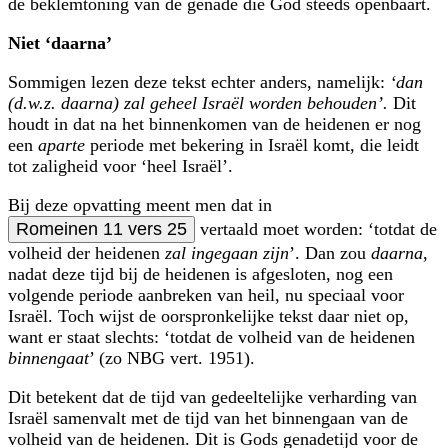
de beklemtoning van de genade die God steeds openbaart.
Niet ‘daarna’
Sommigen lezen deze tekst echter anders, namelijk:
‘dan
(d.w.z. daarna) zal geheel Israël worden behouden’.
Dit
houdt in dat na het binnenkomen van de heidenen er nog
een
aparte
periode met bekering in Israël komt, die leidt
tot zaligheid voor ‘heel Israël’.
Bij deze opvatting meent men dat in
Romeinen 11 vers 25
vertaald moet worden: ‘totdat de
volheid der heidenen
zal ingegaan zijn
’. Dan zou
daarna
,
nadat deze tijd bij de heidenen is afgesloten, nog een
volgende periode aanbreken van heil, nu speciaal voor
Israël. Toch wijst de oorspronkelijke tekst daar niet op,
want er staat slechts: ‘totdat de volheid van de heidenen
binnengaat
’ (zo NBG vert. 1951).
Dit betekent dat de tijd van gedeeltelijke verharding van
Israël samenvalt met de tijd van het binnengaan van de
volheid van de heidenen. Dit is Gods genadetijd voor de