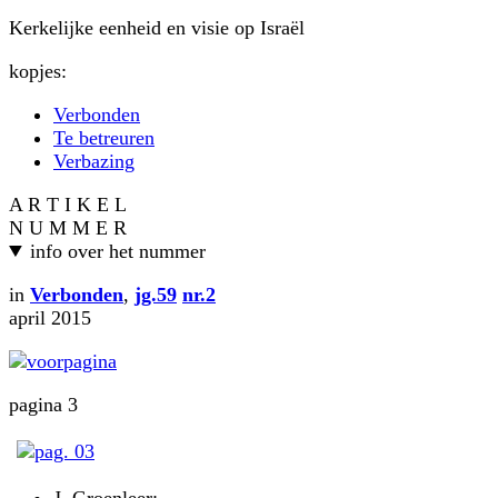
Kerkelijke eenheid en visie op Israël
kopjes:
Verbonden
Te betreuren
Verbazing
A R T I K E L
N U M M E R
info over het nummer
in
Verbonden
,
jg.59
nr.2
april 2015
pagina 3
J. Groenleer: