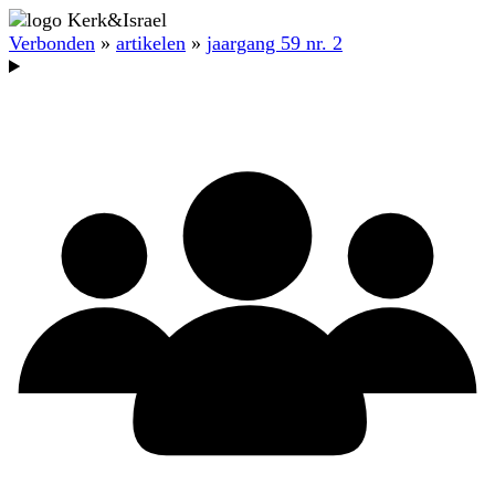
Verbonden
»
artikelen
»
jaargang 59 nr. 2