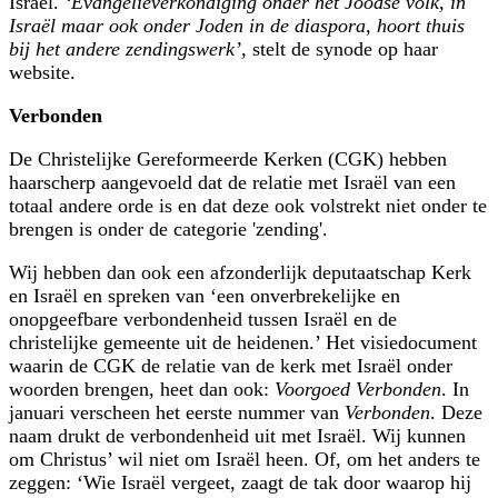
Israël.
‘Evangelieverkondiging onder het Joodse volk, in
Israël maar ook onder Joden in de diaspora, hoort thuis
bij het andere zendingswerk’
, stelt de synode op haar
website.
Verbonden
De Christelijke Gereformeerde Kerken (CGK) hebben
haarscherp aangevoeld dat de relatie met Israël van een
totaal andere orde is en dat deze ook volstrekt niet onder te
brengen is onder de categorie 'zending'.
Wij hebben dan ook een afzonderlijk deputaatschap Kerk
en Israël en spreken van ‘een onverbrekelijke en
onopgeefbare verbondenheid tussen Israël en de
christelijke gemeente uit de heidenen.’ Het visiedocument
waarin de CGK de relatie van de kerk met Israël onder
woorden brengen, heet dan ook:
Voorgoed Verbonden
. In
januari verscheen het eerste nummer van
Verbonden
. Deze
naam drukt de verbondenheid uit met Israël. Wij kunnen
om Christus’ wil niet om Israël heen. Of, om het anders te
zeggen: ‘Wie Israël vergeet, zaagt de tak door waarop hij