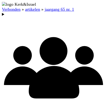
Verbonden
»
artikelen
»
jaargang 65 nr. 1