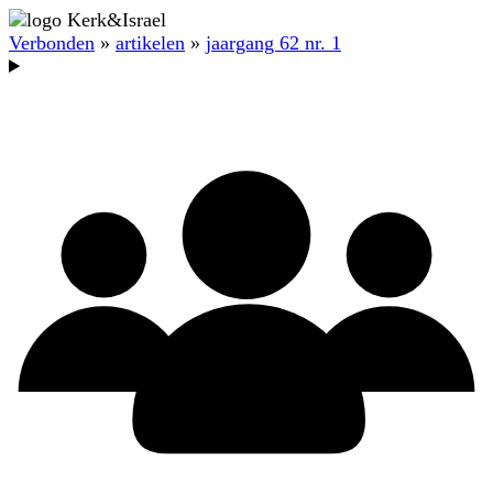
Verbonden
»
artikelen
»
jaargang 62 nr. 1