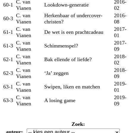
C. van
2016-
60-1
Lookdown-generatie
Vianen
02
C. van
Herkenbaar of undercover-
2016-
60-3
Vianen
christen?
08
C. van
2017-
61-1
De wet is een prachtcadeau
Vianen
01
C. van
2017-
61-3
Schimmenspel?
Vianen
09
C. van
2018-
62-1
Bak ellende of liefde?
Vianen
02
C. van
2018-
62-3
‘Ja’ zeggen
Vianen
09
C. van
2019-
63-1
Swipen, liken en matchen
Vianen
01
C. van
2019-
63-3
A losing game
Vianen
09
Zoek:
auteur: