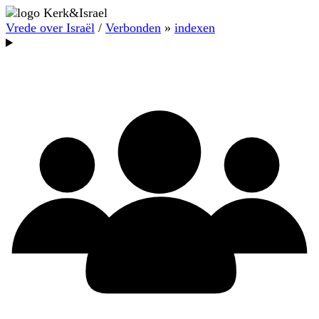
Vrede over Israël
/
Verbonden
»
indexen