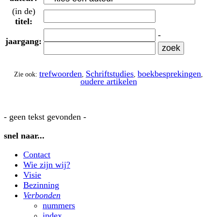
(in de)
titel:
-
jaargang:
trefwoorden
Schriftstudies
boekbesprekingen
Zie ook:
,
,
,
oudere artikelen
- geen tekst gevonden -
snel naar...
Contact
Wie zijn wij?
Visie
Bezinning
Verbonden
nummers
index