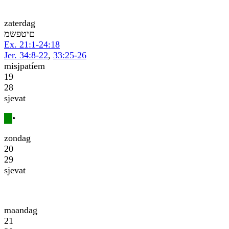
zaterdag
משפטים
Ex. 21:1-24:18
Jer. 34:8-22
,
33:25-26
misjpatíem
19
28
sjevat
•
zondag
20
29
sjevat
maandag
21