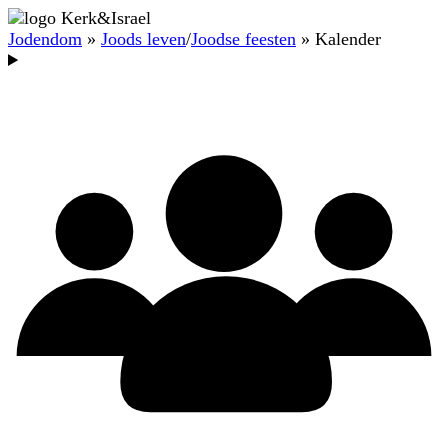
Jodendom
»
Joods leven
/
Joodse feesten
» Kalender