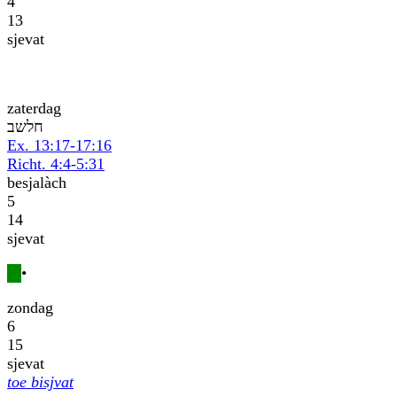
4
13
sjevat
zaterdag
בשלח
Ex. 13:17-17:16
Richt. 4:4-5:31
besjalàch
5
14
sjevat
•
zondag
6
15
sjevat
toe bisjvat