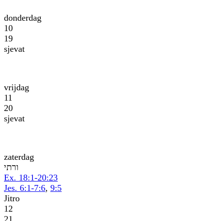
donderdag
10
19
sjevat
vrijdag
11
20
sjevat
zaterdag
יתרו
Ex. 18:1-20:23
Jes. 6:1-7:6
,
9:5
Jitro
12
21