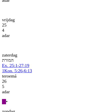
adar
vrijdag
25
4
adar
zaterdag
תרומה
Ex. 25:1-27:19
1Kon. 5:26-6:13
teroemá
26
5
adar
•
zondag