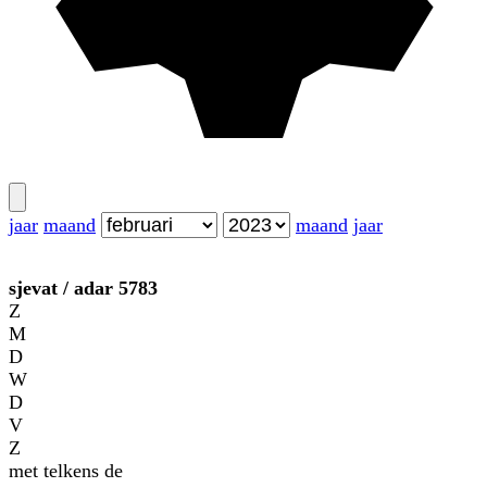
jaar
maand
maand
jaar
sjevat
/
adar
5783
Z
M
D
W
D
V
Z
met telkens de