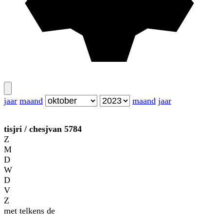
jaar
maand
maand
jaar
tisjri
/
chesjvan
5784
Z
M
D
W
D
V
Z
met telkens de