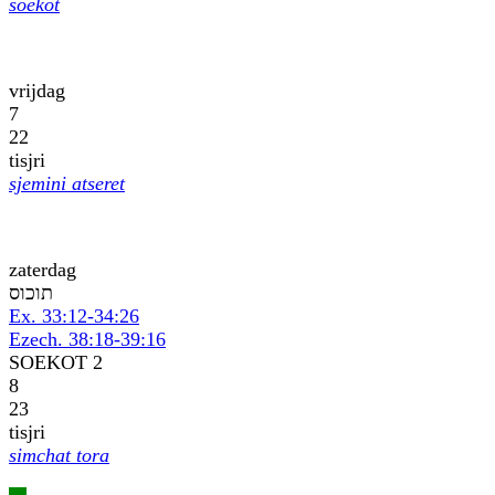
soekot
vrijdag
7
22
tisjri
sjemini atseret
zaterdag
סוכות
Ex. 33:12-34:26
Ezech. 38:18-39:16
SOEKOT 2
8
23
tisjri
simchat tora