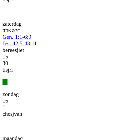
zaterdag
בראשית
Gen. 1:1-6:9
Jes. 42:5-43:11
bereesjíet
15
30
tisjri
zondag
16
1
chesjvan
maandag