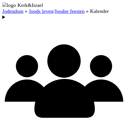
Jodendom
»
Joods leven
/
Joodse feesten
» Kalender