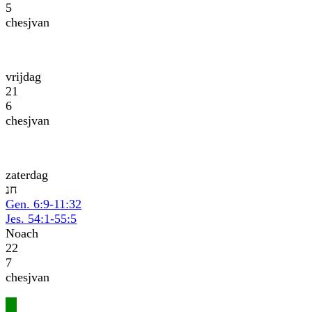
5
chesjvan
vrijdag
21
6
chesjvan
zaterdag
נח
Gen. 6:9-11:32
Jes. 54:1-55:5
Noach
22
7
chesjvan