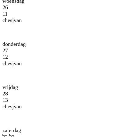
woensdag
26
11
chesjvan
donderdag
27
12
chesjvan
vrijdag
28
13
chesjvan
zaterdag
לך לך