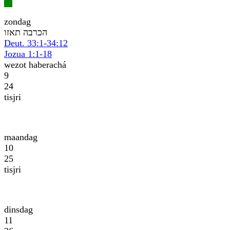
zondag
וזאת הברכה
Deut. 33:1-34:12
Jozua 1:1-18
wezot haberachá
9
24
tisjri
maandag
10
25
tisjri
dinsdag
11