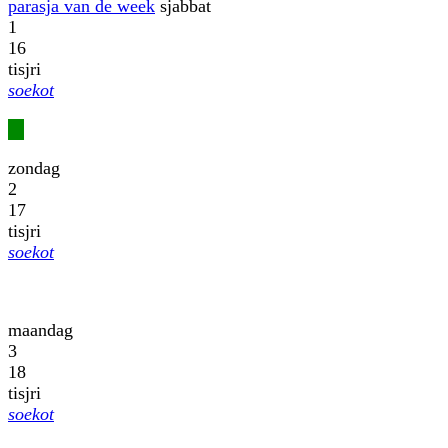
parasja van de week
sjabbat
1
16
tisjri
soekot
zondag
2
17
tisjri
soekot
maandag
3
18
tisjri
soekot