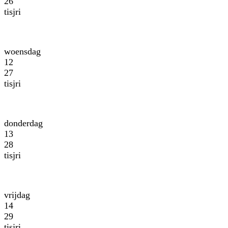
26
tisjri
woensdag
12
27
tisjri
donderdag
13
28
tisjri
vrijdag
14
29
tisjri