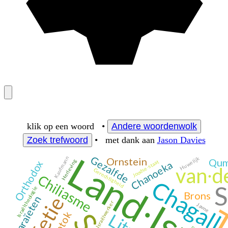
klik op een woord •
Andere woordenwolk
Zoek trefwoord
• met dank aan
Jason Davies
Land∙Israë
Gezalfde
Kaufmann
Huwelijk
Ornstein
Qum
Herleving
Joodse∙staat
Orthodox
Chanoeka
van∙d
Gerechtigheid
Chiliasme
Chagall
S
Israëltheologie
Brons
Karaïeten
Israëlwerker
Javne
Potok