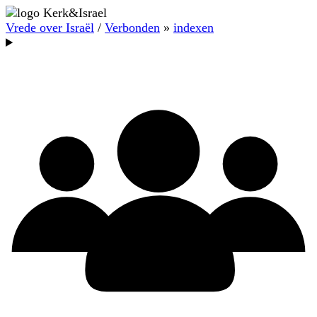
Vrede over Israël
/
Verbonden
»
indexen