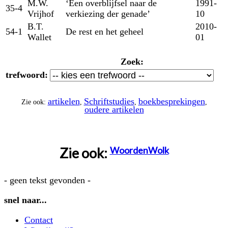
M.W.
‘Een overblijfsel naar de
1991-
35-4
Vrijhof
verkiezing der genade’
10
B.T.
2010-
54-1
De rest en het geheel
Wallet
01
Zoek:
trefwoord:
artikelen
Schriftstudies
boekbesprekingen
Zie ook:
,
,
,
oudere artikelen
Zie ook:
WoordenWolk
- geen tekst gevonden -
snel naar...
Contact