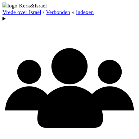
Vrede over Israël
/
Verbonden
»
indexen