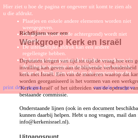
Hier ziet u hoe de pagina er ongeveer uit komt te zien als
u die afdrukt.
Plaatjes en enkele andere elementen worden niet
weergegeven.
Richtlijnen voor een
Dit gedeelte (met rode achtergrond) wordt niet
geprint.
Werkgroep Kerk en Israël
De uiteindelijke afdruk kan een andere
regellengte hebben.
Je kunt op deze pagina de breedte veranderen via
Deputaten kregen van tijd tot tijd de vraag hoe een 
de schuine streepjes rechtsonderaan het tekstvak,
invulling kan geven aan de blijvende verbondenheid
maar dit heeft geen effect op de geprinte breedte.
kerk met Israël. Eén van de manieren waarop dat ka
worden georganiseerd is het vormen van een werkgr
print deze pagina
normale weergave
'Kerk en Israël' of het uitbreiden van de opdracht van
bestaande commissie.
Onderstaande lijnen (ook in een
document
beschikba
kunnen daarbij helpen. Hebt u nog vragen, mail dan 
info@kerkenisrael.nl
).
Uitgangspunt