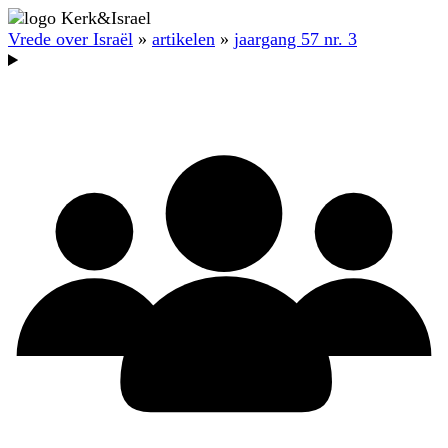
Vrede over Israël
»
artikelen
»
jaargang 57 nr. 3