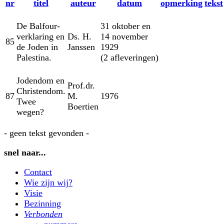
nr
titel
auteur
datum
opmerking
tekst
De Balfour-
31 oktober en
verklaring en
Ds. H.
14 november
85
de Joden in
Janssen
1929
Palestina.
(2 afleveringen)
Jodendom en
Prof.dr.
Christendom.
87
M.
1976
Twee
Boertien
wegen?
- geen tekst gevonden -
snel naar...
Contact
Wie zijn wij?
Visie
Bezinning
Verbonden