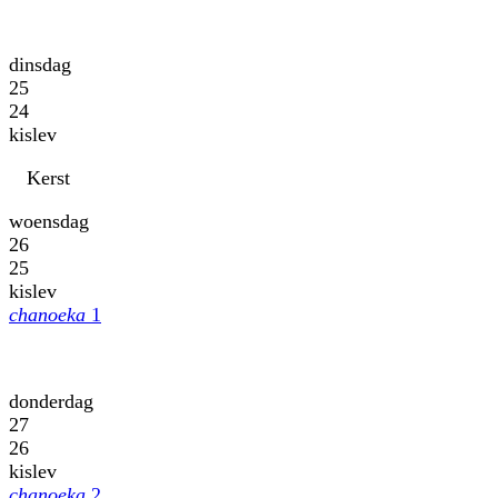
dinsdag
25
24
kislev
Kerst
woensdag
26
25
kislev
chanoeka
1
donderdag
27
26
kislev
chanoeka
2