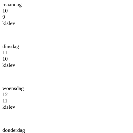
maandag
10
9
kislev
dinsdag
11
10
kislev
woensdag
12
11
kislev
donderdag