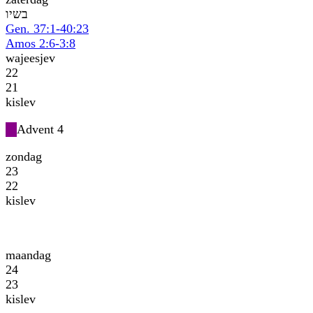
וישב
Gen. 37:1-40:23
Amos 2:6-3:8
wajeesjev
22
21
kislev
Advent 4
zondag
23
22
kislev
maandag
24
23
kislev