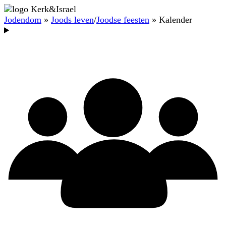
Jodendom
»
Joods leven
/
Joodse feesten
» Kalender