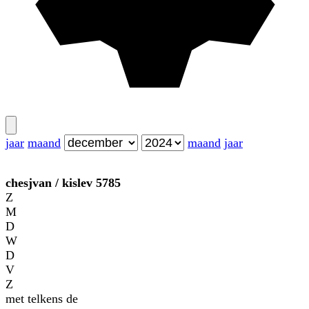
jaar
maand
maand
jaar
chesjvan
/
kislev
5785
Z
M
D
W
D
V
Z
met telkens de