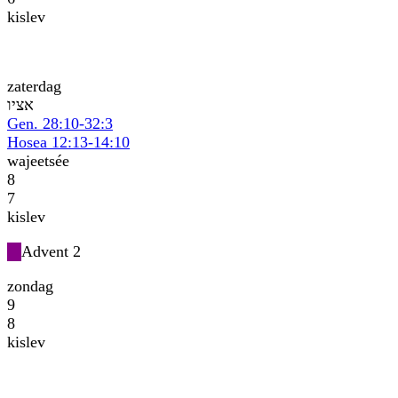
kislev
zaterdag
ויצא
Gen. 28:10-32:3
Hosea 12:13-14:10
wajeetsée
8
7
kislev
Advent 2
zondag
9
8
kislev