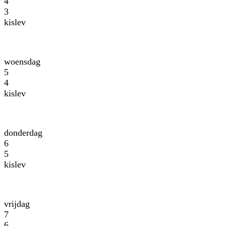
4
3
kislev
woensdag
5
4
kislev
donderdag
6
5
kislev
vrijdag
7
6