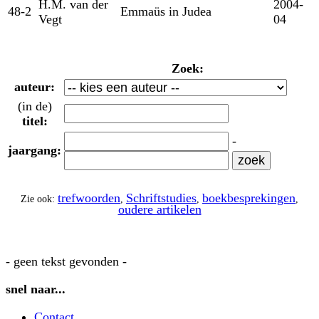
H.M. van der
2004-
48-2
Emmaüs in Judea
Vegt
04
Zoek:
auteur:
(in de)
titel:
-
jaargang:
trefwoorden
Schriftstudies
boekbesprekingen
Zie ook:
,
,
,
oudere artikelen
- geen tekst gevonden -
snel naar...
Contact