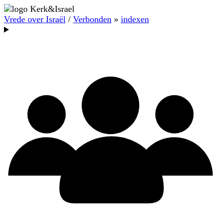
Vrede over Israël
/
Verbonden
»
indexen