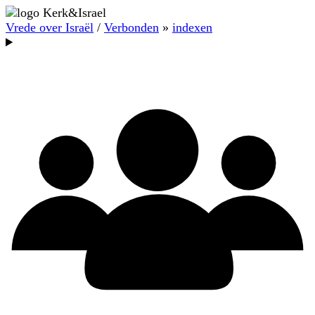
Vrede over Israël
/
Verbonden
»
indexen