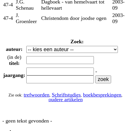
J.G.
Dagboek - van hemelvaart tot
2003-
47-4
Schenau
hellevaart
09
J.
2003-
47-4
Christendom door joodse ogen
Groenleer
09
Zoek:
auteur:
(in de)
titel:
-
jaargang:
trefwoorden
Schriftstudies
boekbesprekingen
Zie ook:
,
,
,
oudere artikelen
- geen tekst gevonden -