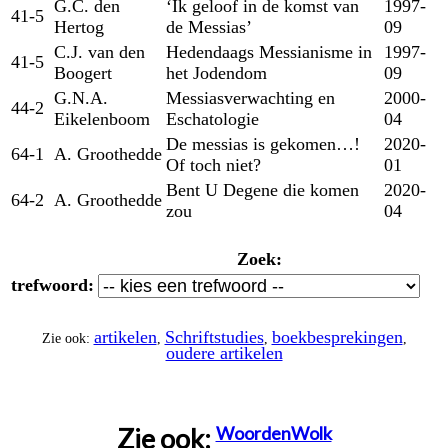
G.C. den
‘Ik geloof in de komst van
1997-
41-5
Hertog
de Messias’
09
C.J. van den
Hedendaags Messianisme in
1997-
41-5
Boogert
het Jodendom
09
G.N.A.
Messiasverwachting en
2000-
44-2
Eikelenboom
Eschatologie
04
De messias is gekomen…!
2020-
64-1
A. Groothedde
Of toch niet?
01
Bent U Degene die komen
2020-
64-2
A. Groothedde
zou
04
Zoek:
trefwoord:
artikelen
Schriftstudies
boekbesprekingen
Zie ook:
,
,
,
oudere artikelen
Zie ook:
WoordenWolk