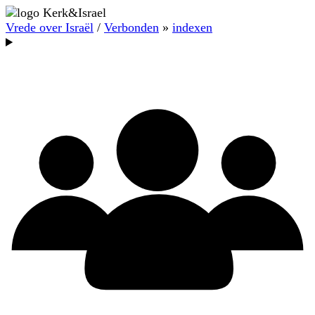
Vrede over Israël
/
Verbonden
»
indexen